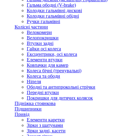
Гальма ободні (V-brake)
Колодки гальмівні дискові
Колодки гальмівні обідні
Ручки гальмівні
Колісні частини
Велокомери
Велопокришки
Втулки задні
Гайки осі колеса
Ексцентрики, осі колеса
Елементи втулки
Ковпачки для камер
Колеса бічні (тренувальні)
Колеса та ободи
Ніпеля
Ободні та антипрокольні стрічки
Передні втулки
Покришки для дитячих колясок
Підніжка стоянкова
Підшипники
Привід
Елементи каретки
Зірки з шатунами
Зірки задні, касети