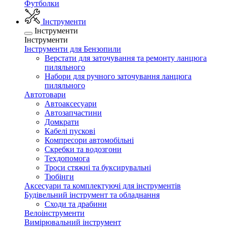
Футболки
Інструменти
Інструменти
Інструменти
Інструменти для Бензопили
Верстати для заточування та ремонту ланцюга
пиляльного
Набори для ручного заточування ланцюга
пиляльного
Автотовари
Автоаксесуари
Автозапчастини
Домкрати
Кабелі пускові
Компресори автомобільні
Скребки та водозгони
Техдопомога
Троси стяжні та буксирувальні
Тюбінги
Аксесуари та комплектуючі для інструментів
Будівельний інструмент та обладнання
Сходи та драбини
Велоінструменти
Вимірювальний інструмент