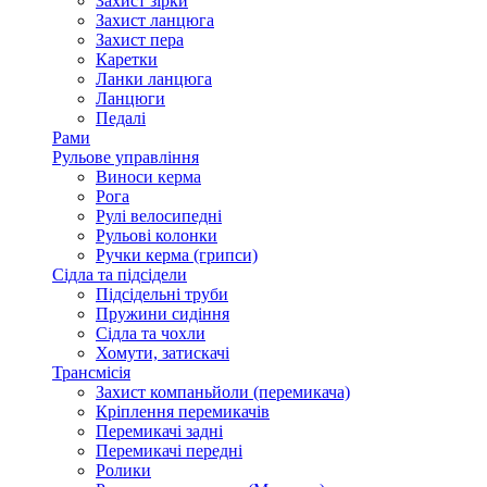
Захист зірки
Захист ланцюга
Захист пера
Каретки
Ланки ланцюга
Ланцюги
Педалі
Рами
Рульове управління
Виноси керма
Рога
Рулі велосипедні
Рульові колонки
Ручки керма (грипси)
Сідла та підсідели
Підсідельні труби
Пружини сидіння
Сідла та чохли
Хомути, затискачі
Трансмісія
Захист компаньйоли (перемикача)
Кріплення перемикачів
Перемикачі задні
Перемикачі передні
Ролики