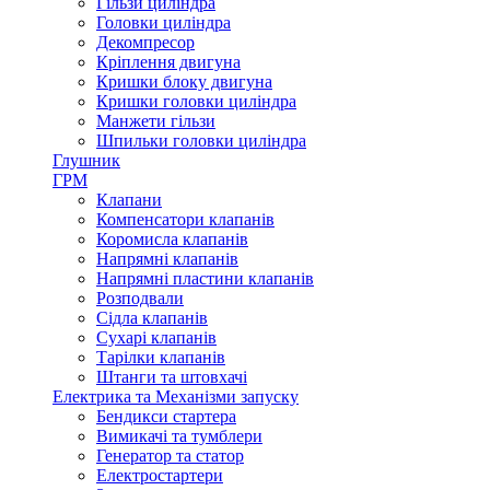
Гільзи циліндра
Головки циліндра
Декомпресор
Кріплення двигуна
Кришки блоку двигуна
Кришки головки циліндра
Манжети гільзи
Шпильки головки циліндра
Глушник
ГРМ
Клапани
Компенсатори клапанів
Коромисла клапанів
Напрямні клапанів
Напрямні пластини клапанів
Розподвали
Сідла клапанів
Сухарі клапанів
Тарілки клапанів
Штанги та штовхачі
Електрика та Механізми запуску
Бендикси стартера
Вимикачі та тумблери
Генератор та статор
Електростартери