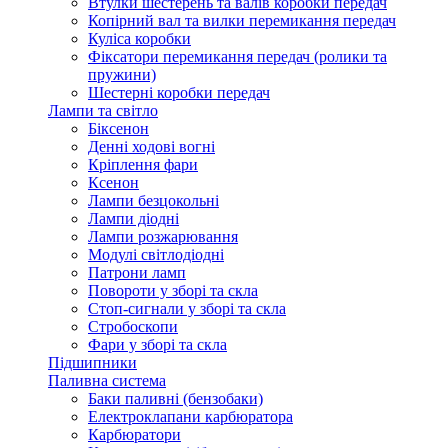
Втулки шестерень та валів коробки передач
Копірний вал та вилки перемикання передач
Куліса коробки
Фіксатори перемикання передач (ролики та
пружини)
Шестерні коробки передач
Лампи та світло
Біксенон
Денні ходові вогні
Кріплення фари
Ксенон
Лампи безцокольні
Лампи діодні
Лампи розжарювання
Модулі світлодіодні
Патрони ламп
Повороти у зборі та скла
Стоп-сигнали у зборі та скла
Стробоскопи
Фари у зборі та скла
Підшипники
Паливна система
Баки паливні (бензобаки)
Електроклапани карбюратора
Карбюратори