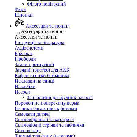
Фільтр повітряний
Фари
Шпонки
Аксесуари та тюнінг
Аксесуари та тюнінг
Аксесуари та тюнінг
Інструкції та література
Аудіосистеми
Брелоки
Гіроборди
Замки протиугінні
Зарядні пристрої для АКБ
Кофри та сітки багажника
Накладки на спиці
Наклейки
Насоси
Запчастини для ручних насосів
Поролон на поперечину керма
Резинки багажника кріпильні
Самокати дитячі
Світловідбивачі та катафоти
Світлодіодні стрічки та таблички
Сигналізації
Тримачі телефону (на кермо)