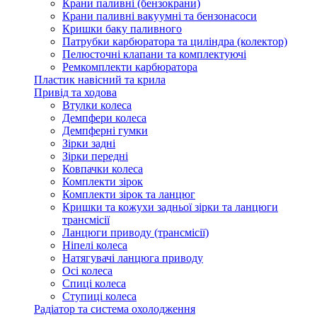
Крани паливні (бензокрани)
Крани паливні вакуумні та бензонасоси
Кришки баку паливного
Патрубки карбюратора та циліндра (колектор)
Пелюсточні клапани та комплектуючі
Ремкомплекти карбюратора
Пластик навісний та крила
Привід та ходова
Втулки колеса
Демпфери колеса
Демпферні гумки
Зірки задні
Зірки передні
Ковпачки колеса
Комплекти зірок
Комплекти зірок та ланцюг
Кришки та кожухи задньої зірки та ланцюги
трансмісії
Ланцюги приводу (трансмісії)
Ніпелі колеса
Натягувачі ланцюга приводу
Осі колеса
Спиці колеса
Ступиці колеса
Радіатор та система охолодження