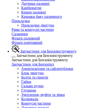
Датчики паливні
Карбюратор
Крани паливні
Кришки баку паливного
Прокладки
Прокладки двигуна
Рама та корпусні частини
Сальники
Фільтр паливний
Фільтр повітряний
Запчастини для Бензоінструменту
Запчастини для Бензоінструменту
Запчастини для Бензоінструменту
Запчастини для Бензопил
Амортизатори та сайлентблоки
Блок двигуна
Болти та гвинти
Гайки
Гальмо ручне
Глушник
Зчеплення, муфти та зірки
Колінвали
Корпусні частини
Ланцюги пильні