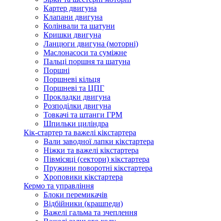
Картер двигуна
Клапани двигуна
Колінвали та шатуни
Кришки двигуна
Ланцюги двигуна (моторні)
Маслонасоси та суміжне
Пальці поршня та шатуна
Поршні
Поршневі кільця
Поршневі та ЦПГ
Прокладки двигуна
Розподілки двигуна
Товкачі та штанги ГРМ
Шпильки циліндра
Кік-стартер та важелі кікстартера
Вали заводної лапки кікстартера
Ніжки та важелі кікстартера
Півмісяці (сектори) кікстартера
Пружини поворотні кікстартера
Хроповики кікстартера
Кермо та управління
Блоки перемикачів
Відбійники (крашпеди)
Важелі гальма та зчеплення