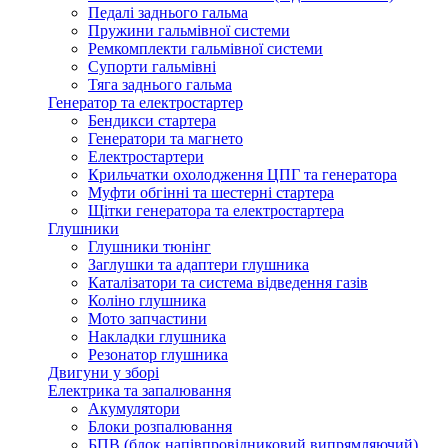
Педалі заднього гальма
Пружини гальмівної системи
Ремкомплекти гальмівної системи
Супорти гальмівні
Тяга заднього гальма
Генератор та електростартер
Бендикси стартера
Генератори та магнето
Електростартери
Крильчатки охолодження ЦПГ та генератора
Муфти обгінні та шестерні стартера
Щітки генератора та електростартера
Глушники
Глушники тюнінг
Заглушки та адаптери глушника
Каталізатори та система відведення газів
Коліно глушника
Мото запчастини
Накладки глушника
Резонатор глушника
Двигуни у зборі
Електрика та запалювання
Акумулятори
Блоки розпалювання
БПВ (блок напівпровідниковий випрямляючий)