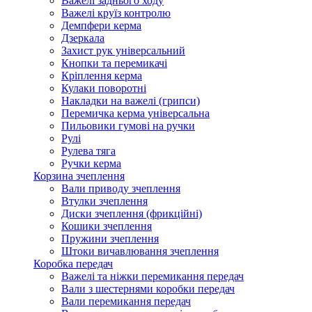
Важелі заднього ходу
Важелі круїз контролю
Демпфери керма
Дзеркала
Захист рук універсальний
Кнопки та перемикачі
Кріплення керма
Кулаки поворотні
Накладки на важелі (грипси)
Перемичка керма універсальна
Пильовики гумові на ручки
Рулі
Рулева тяга
Ручки керма
Корзина зчеплення
Вали приводу зчеплення
Втулки зчеплення
Диски зчеплення (фрикційні)
Кошики зчеплення
Пружини зчеплення
Штоки вичавлювання зчеплення
Коробка передач
Важелі та ніжки перемикання передач
Вали з шестернями коробки передач
Вали перемикання передач