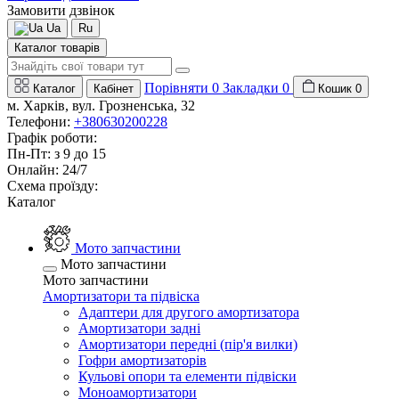
Замовити дзвінок
Ua
Ru
Каталог товарів
Порівняти
0
Закладки
0
Каталог
Кабінет
Кошик
0
м. Харків, вул. Грозненська, 32
Телефони:
+380630200228
Графік роботи:
Пн-Пт: з 9 до 15
Онлайн: 24/7
Схема проїзду:
Каталог
Мото запчастини
Мото запчастини
Мото запчастини
Амортизатори та підвіска
Адаптери для другого амортизатора
Амортизатори задні
Амортизатори передні (пір'я вилки)
Гофри амортизаторів
Кульові опори та елементи підвіски
Моноамортизатори