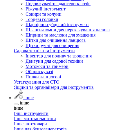
Подовжувачі та адаптери ключів
Ріжучий інструмент
Сокири та колуни
Торцеві головки
Шарнірно-губцевий інструмент
Шланги-помпи для перекачування палива
Шприци та маслюки для змащення
Щітки для очищення ланцюга
Щітки ручні для очищення
Садова техніка та інструменти
Інвентар для поливу та зрошення
Двигуни для садової техніки
Мотокоси та тримери
Обприскувачі
Пилки ланцюгові
Устаткування для СТО
Ящики та органайзери для інструментів
інше
інше
інше
Інші інструменти
Інші мотозапчастини
Інше автотовари
Інше для бензогенераторів