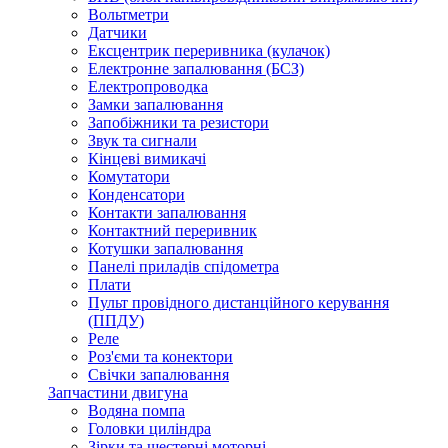
Вольтметри
Датчики
Ексцентрик переривника (кулачок)
Електронне запалювання (БСЗ)
Електропроводка
Замки запалювання
Запобіжники та резистори
Звук та сигнали
Кінцеві вимикачі
Комутатори
Конденсатори
Контакти запалювання
Контактний переривник
Котушки запалювання
Панелі приладів спідометра
Плати
Пульт провідного дистанційного керування
(ППДУ)
Реле
Роз'єми та конектори
Свічки запалювання
Запчастини двигуна
Водяна помпа
Головки циліндра
Зірки та шестерні моторні