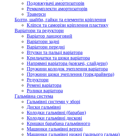
Подовжувачі амортизаторів
Ремкомплекти амортизаторів
Траверси
Болти, шайби, гайки та елементи кріплення
Кліпси та саморізи кріплення пластику
Варіатори та редуктори
Варіатор ланцюговий
Варіатори задні
Варіатори передні
Втулки та пальці варіатора
Крильчатки та щоки варіатора
Напрямні варіатора (ковзачі, слайдери)
Пружини колодок зчеплення варіатора
Пружини щоки зчеплення (торкдрайвера)
Редуктори
Ремені варіатора
Ролики варіатора
Гальмівна система
Гальмівні системи у зборі
Диски гальмівні
Колодки гальмівні (барабан)
Колодки гальмівні дискові
Кришки барабана гальмівного
Машинки гальмівні верхні
Машинки гальмівні нижні (заднього гальма)