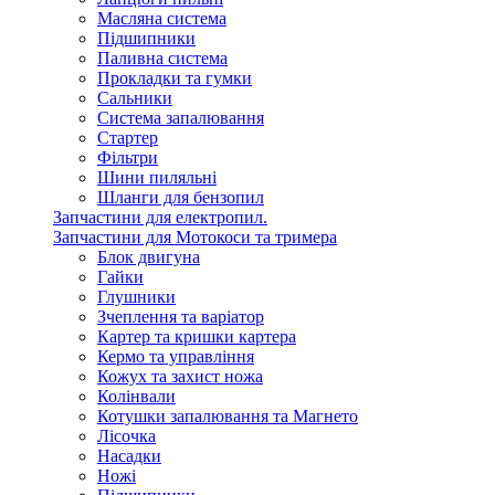
Масляна система
Підшипники
Паливна система
Прокладки та гумки
Сальники
Система запалювання
Стартер
Фільтри
Шини пиляльні
Шланги для бензопил
Запчастини для електропил.
Запчастини для Мотокоси та тримера
Блок двигуна
Гайки
Глушники
Зчеплення та варіатор
Картер та кришки картера
Кермо та управління
Кожух та захист ножа
Колінвали
Котушки запалювання та Магнето
Лісочка
Насадки
Ножі