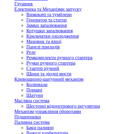
Глушник
Електрика та Механізми запуску
Вимикачі та тумблери
Генератор та статор
Замки запалювання
Котушки запалювання
Крильчатки охолодження
Маховик та вінці
Панелі приладів
Реле
Ремкомплекти ручного стартера
Ручки ручного стартера
Стартер ручний
Шини та діодні мости
Кривошипно-шатунний механізм
Колінвали
Поршні
Шатуни
Масляна система
Шестерні відцентрового регулятора
Механізм управління оборотами
Підшипники
Паливна система
Баки паливні
Важелі карбюратора