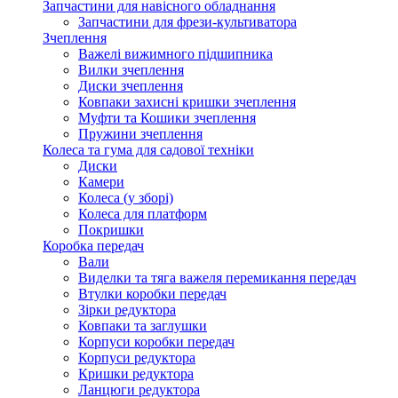
Запчастини для навісного обладнання
Запчастини для фрези-культиватора
Зчеплення
Важелі вижимного підшипника
Вилки зчеплення
Диски зчеплення
Ковпаки захисні кришки зчеплення
Муфти та Кошики зчеплення
Пружини зчеплення
Колеса та гума для садової техніки
Диски
Камери
Колеса (у зборі)
Колеса для платформ
Покришки
Коробка передач
Вали
Виделки та тяга важеля перемикання передач
Втулки коробки передач
Зірки редуктора
Ковпаки та заглушки
Корпуси коробки передач
Корпуси редуктора
Кришки редуктора
Ланцюги редуктора