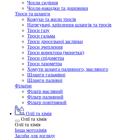
Чохли сидіння
Чохли-накидки та дощовики
Троси та шланги
Кожухи та жили тросів
Натягувачі, кріплення шлангів та тросів
Троси газу
Троси гальма
Троси дросельної заслінки
Троси зчеплення
Троси коректора (монетки)
Троси спідометра
Троси тахометра
Хомути шланга паливного, масляного
Шланги гальмівні
Шланги паливні
Фільтри
Фільтр масляний
Фільтр паливний
Фільтр повітряний
Олії та хімія
Олії та хімія
Олії та хімія
Інша мотохімія
Засоби для догляду