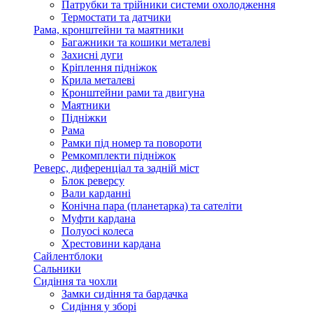
Патрубки та трійники системи охолодження
Термостати та датчики
Рама, кронштейни та маятники
Багажники та кошики металеві
Захисні дуги
Кріплення підніжок
Крила металеві
Кронштейни рами та двигуна
Маятники
Підніжки
Рама
Рамки під номер та повороти
Ремкомплекти підніжок
Реверс, диференціал та задній міст
Блок реверсу
Вали карданні
Конічна пара (планетарка) та сателіти
Муфти кардана
Полуосі колеса
Хрестовини кардана
Сайлентблоки
Сальники
Сидіння та чохли
Замки сидіння та бардачка
Сидіння у зборі