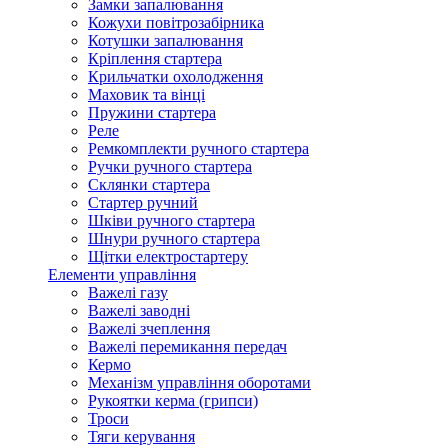
Замки запалювання
Кожухи повітрозабірника
Котушки запалювання
Кріплення стартера
Крильчатки охолодження
Маховик та вінці
Пружини стартера
Реле
Ремкомплекти ручного стартера
Ручки ручного стартера
Склянки стартера
Стартер ручний
Шківи ручного стартера
Шнури ручного стартера
Щітки електростартеру
Елементи управління
Важелі газу
Важелі заводні
Важелі зчеплення
Важелі перемикання передач
Кермо
Механізм управління оборотами
Рукоятки керма (грипси)
Троси
Тяги керування