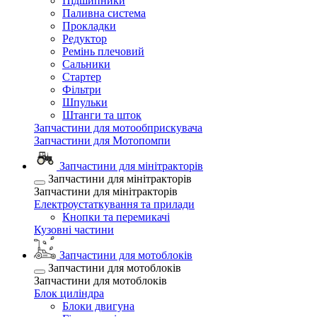
Підшипники
Паливна система
Прокладки
Редуктор
Ремінь плечовий
Сальники
Стартер
Фільтри
Шпульки
Штанги та шток
Запчастини для мотообприскувача
Запчастини для Мотопомпи
Запчастини для мінітракторів
Запчастини для мінітракторів
Запчастини для мінітракторів
Електроустаткування та прилади
Кнопки та перемикачі
Кузовні частини
Запчастини для мотоблоків
Запчастини для мотоблоків
Запчастини для мотоблоків
Блок циліндра
Блоки двигуна