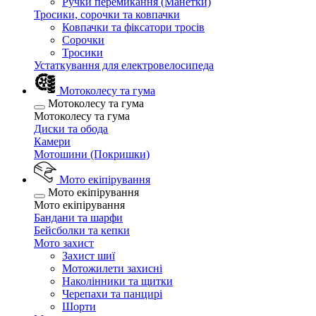
Ручки перемикання (Манетки)
Тросики, сорочки та ковпачки
Ковпачки та фіксатори тросів
Сорочки
Тросики
Устаткування для електровелосипеда
Мотоколесу та гума
Мотоколесу та гума
Мотоколесу та гума
Диски та обода
Камери
Мотошини (Покришки)
Мото екіпірування
Мото екіпірування
Мото екіпірування
Бандани та шарфи
Бейсболки та кепки
Мото захист
Захист шиї
Мотожилети захисні
Наколінники та щитки
Черепахи та панцирі
Шорти