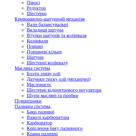
Півосі
Редуктор
Шестерні
Кривошипно-шатунний механізм
Вали балансувальні
Вкладиші шатуна
Втулки шатунів та колінвала
Колінвали
Поршні
Поршневі кільця
Шатуни
Шестерні колінвалу
Масляна система
Болти зливу олії
Датчики тиску олії (механічні)
Маслонасос
Шестерні відцентрового регулятора
Щупи масляні та пробки
Підшипники
Паливна система
Баки паливні
Важелі карбюратора
Карбюратор
Кріплення баку паливного
Крани паливні