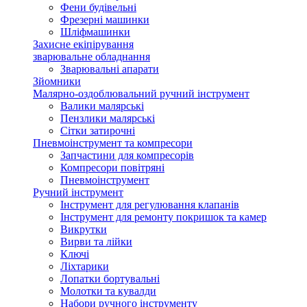
Фени будівельні
Фрезерні машинки
Шліфмашинки
Захисне екіпірування
зварювальне обладнання
Зварювальні апарати
Зйомники
Малярно-оздоблювальний ручний інструмент
Валики малярські
Пензлики малярські
Сітки затирочні
Пневмоінструмент та компресори
Запчастини для компресорів
Компресори повітряні
Пневмоінструмент
Ручний інструмент
Інструмент для регулювання клапанів
Інструмент для ремонту покришок та камер
Викрутки
Вирви та лійки
Ключі
Ліхтарики
Лопатки бортувальні
Молотки та кувалди
Набори ручного інструменту