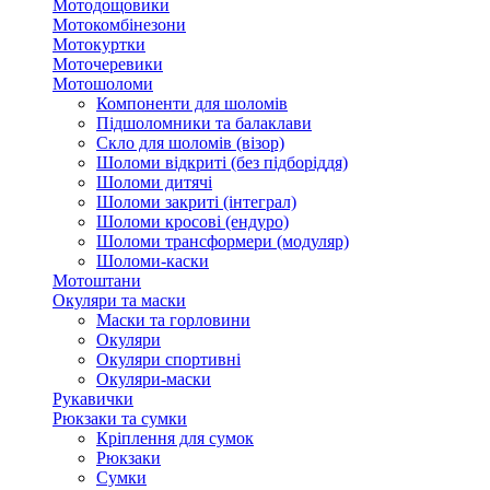
Мотодощовики
Мотокомбінезони
Мотокуртки
Моточеревики
Мотошоломи
Компоненти для шоломів
Підшоломники та балаклави
Скло для шоломів (візор)
Шоломи відкриті (без підборіддя)
Шоломи дитячі
Шоломи закриті (інтеграл)
Шоломи кросові (ендуро)
Шоломи трансформери (модуляр)
Шоломи-каски
Мотоштани
Окуляри та маски
Маски та горловини
Окуляри
Окуляри спортивні
Окуляри-маски
Рукавички
Рюкзаки та сумки
Кріплення для сумок
Рюкзаки
Сумки