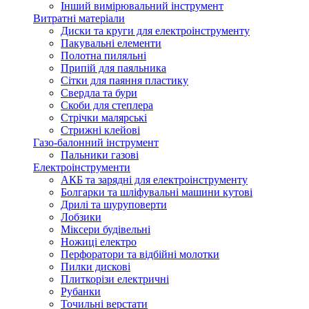
Інший вимірювальний інструмент
Витратні матеріали
Диски та круги для електроінструменту
Пакувальні елементи
Полотна пиляльні
Припій для паяльника
Сітки для паяння пластику
Свердла та бури
Скоби для степлера
Стрічки малярські
Стрижні клейові
Газо-балонний інструмент
Пальники газові
Електроінструменти
АКБ та зарядні для електроінструменту
Болгарки та шліфувальні машини кутові
Дрилі та шуруповерти
Лобзики
Міксери будівельні
Ножиці електро
Перфоратори та відбійні молотки
Пилки дискові
Плиткорізи електричні
Рубанки
Точильні верстати