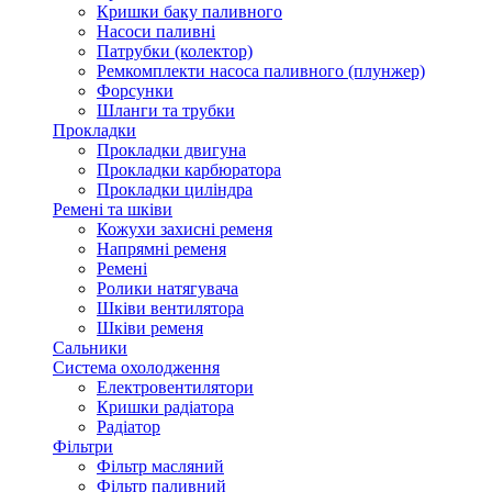
Кришки баку паливного
Насоси паливні
Патрубки (колектор)
Ремкомплекти насоса паливного (плунжер)
Форсунки
Шланги та трубки
Прокладки
Прокладки двигуна
Прокладки карбюратора
Прокладки циліндра
Ремені та шківи
Кожухи захисні ременя
Напрямні ременя
Ремені
Ролики натягувача
Шківи вентилятора
Шківи ременя
Сальники
Система охолодження
Електровентилятори
Кришки радіатора
Радіатор
Фільтри
Фільтр масляний
Фільтр паливний