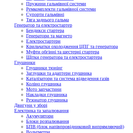
Пружини гальмівної системи
Ремкомплекти гальмівної системи
Супорти гальмівні
Тяга заднього гальма
Генератор та електростартер
Бендикси стартера
Генератори та магнето
Електростартери
Крильчатки охолодження ЦПГ та генератора
Муфти обгінні та шестерні стартера
Щітки генератора та електростартера
Глушники
Глушники тюнінг
Заглушки та адаптери глушника
Каталізатори та система відведення газів
Коліно глушника
Мото запчастини
Накладки глушника
Резонатор глушника
Двигуни у зборі
Електрика та запалювання
Акумулятори
Блоки розпалювання
БПВ (блок напівпровідниковий випрямляючий)
Вольтметри