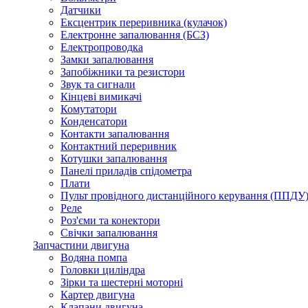
Датчики
Ексцентрик переривника (кулачок)
Електронне запалювання (БСЗ)
Електропроводка
Замки запалювання
Запобіжники та резистори
Звук та сигнали
Кінцеві вимикачі
Комутатори
Конденсатори
Контакти запалювання
Контактний переривник
Котушки запалювання
Панелі приладів спідометра
Плати
Пульт провідного дистанційного керування (ППДУ
Реле
Роз'єми та конектори
Свічки запалювання
Запчастини двигуна
Водяна помпа
Головки циліндра
Зірки та шестерні моторні
Картер двигуна
Клапани двигуна