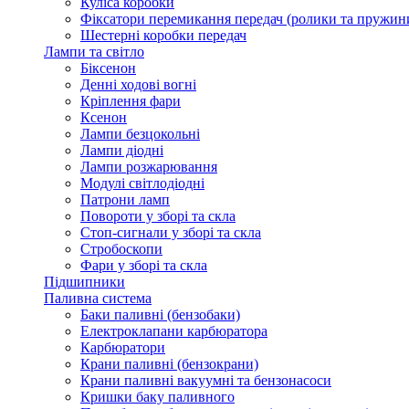
Куліса коробки
Фіксатори перемикання передач (ролики та пружин
Шестерні коробки передач
Лампи та світло
Біксенон
Денні ходові вогні
Кріплення фари
Ксенон
Лампи безцокольні
Лампи діодні
Лампи розжарювання
Модулі світлодіодні
Патрони ламп
Повороти у зборі та скла
Стоп-сигнали у зборі та скла
Стробоскопи
Фари у зборі та скла
Підшипники
Паливна система
Баки паливні (бензобаки)
Електроклапани карбюратора
Карбюратори
Крани паливні (бензокрани)
Крани паливні вакуумні та бензонасоси
Кришки баку паливного