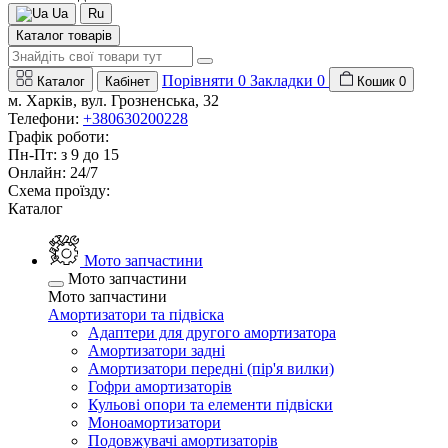
Ua
Ru
Каталог товарів
Порівняти
0
Закладки
0
Каталог
Кабінет
Кошик
0
м. Харків, вул. Грозненська, 32
Телефони:
+380630200228
Графік роботи:
Пн-Пт: з 9 до 15
Онлайн: 24/7
Схема проїзду:
Каталог
Мото запчастини
Мото запчастини
Мото запчастини
Амортизатори та підвіска
Адаптери для другого амортизатора
Амортизатори задні
Амортизатори передні (пір'я вилки)
Гофри амортизаторів
Кульові опори та елементи підвіски
Моноамортизатори
Подовжувачі амортизаторів