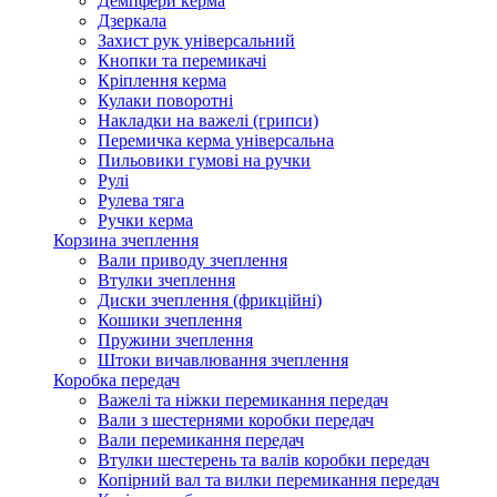
Демпфери керма
Дзеркала
Захист рук універсальний
Кнопки та перемикачі
Кріплення керма
Кулаки поворотні
Накладки на важелі (грипси)
Перемичка керма універсальна
Пильовики гумові на ручки
Рулі
Рулева тяга
Ручки керма
Корзина зчеплення
Вали приводу зчеплення
Втулки зчеплення
Диски зчеплення (фрикційні)
Кошики зчеплення
Пружини зчеплення
Штоки вичавлювання зчеплення
Коробка передач
Важелі та ніжки перемикання передач
Вали з шестернями коробки передач
Вали перемикання передач
Втулки шестерень та валів коробки передач
Копірний вал та вилки перемикання передач