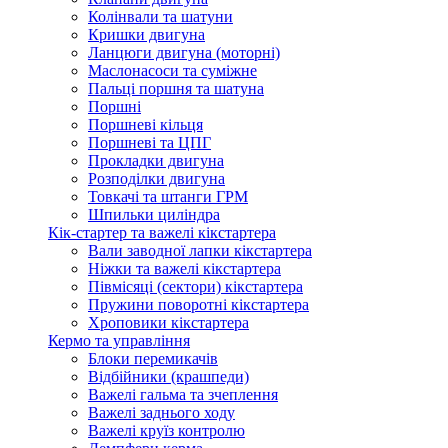
Колінвали та шатуни
Кришки двигуна
Ланцюги двигуна (моторні)
Маслонасоси та суміжне
Пальці поршня та шатуна
Поршні
Поршневі кільця
Поршневі та ЦПГ
Прокладки двигуна
Розподілки двигуна
Товкачі та штанги ГРМ
Шпильки циліндра
Кік-стартер та важелі кікстартера
Вали заводної лапки кікстартера
Ніжки та важелі кікстартера
Півмісяці (сектори) кікстартера
Пружини поворотні кікстартера
Хроповики кікстартера
Кермо та управління
Блоки перемикачів
Відбійники (крашпеди)
Важелі гальма та зчеплення
Важелі заднього ходу
Важелі круїз контролю