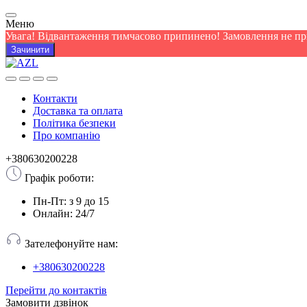
Меню
Увага! Відвантаження тимчасово припинено! Замовлення не п
Зачинити
Контакти
Доставка та оплата
Політика безпеки
Про компанію
+380630200228
Графік роботи:
Пн-Пт: з 9 до 15
Онлайн: 24/7
Зателефонуйте нам:
+380630200228
Перейти до контактів
Замовити дзвінок