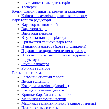
Ремкомплекти амортизаторів
Траверси
Болти, шайби, гайки та елементи кріплення
Кліпси та саморізи кріплення пластику
Варіатори та редуктори
Варіатор ланцюговий
Варіатори задні
Варіатори передні
Втулки та пальці варіатора
Крильчатки та щоки варіатора
Напрямні варіатора (ковзачі, слайдери)
Пружини колодок зчеплення варіатора
Пружини щоки зчеплення (торкдрайвера)
Редуктори
Ремені варіатора
Ролики варіатора
Гальмівна система
Гальмівні системи у зборі
Диски гальмівні
Колодки гальмівні (барабан)
Колодки гальмівні дискові
Кришки барабана гальмівного
Машинки гальмівні верхні
Машинки гальмівні нижні (заднього гальма)
Педалі заднього гальма