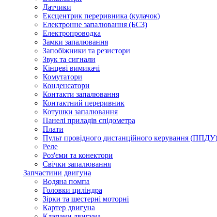
Датчики
Ексцентрик переривника (кулачок)
Електронне запалювання (БСЗ)
Електропроводка
Замки запалювання
Запобіжники та резистори
Звук та сигнали
Кінцеві вимикачі
Комутатори
Конденсатори
Контакти запалювання
Контактний переривник
Котушки запалювання
Панелі приладів спідометра
Плати
Пульт провідного дистанційного керування (ППДУ
Реле
Роз'єми та конектори
Свічки запалювання
Запчастини двигуна
Водяна помпа
Головки циліндра
Зірки та шестерні моторні
Картер двигуна
Клапани двигуна