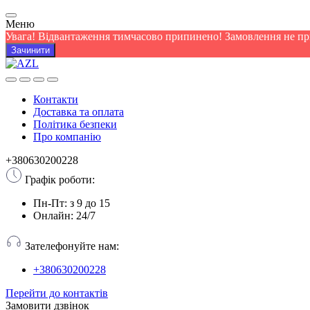
Меню
Увага! Відвантаження тимчасово припинено! Замовлення не п
Зачинити
Контакти
Доставка та оплата
Політика безпеки
Про компанію
+380630200228
Графік роботи:
Пн-Пт: з 9 до 15
Онлайн: 24/7
Зателефонуйте нам:
+380630200228
Перейти до контактів
Замовити дзвінок