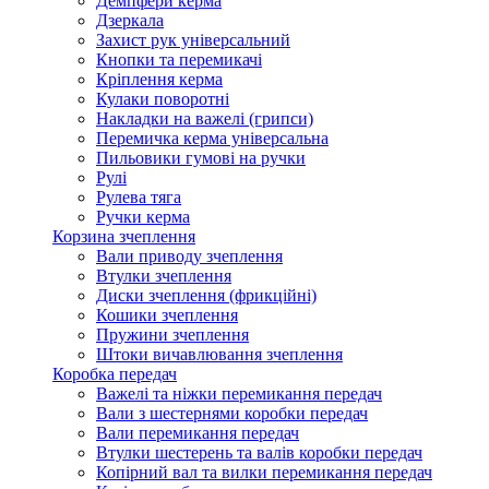
Демпфери керма
Дзеркала
Захист рук універсальний
Кнопки та перемикачі
Кріплення керма
Кулаки поворотні
Накладки на важелі (грипси)
Перемичка керма універсальна
Пильовики гумові на ручки
Рулі
Рулева тяга
Ручки керма
Корзина зчеплення
Вали приводу зчеплення
Втулки зчеплення
Диски зчеплення (фрикційні)
Кошики зчеплення
Пружини зчеплення
Штоки вичавлювання зчеплення
Коробка передач
Важелі та ніжки перемикання передач
Вали з шестернями коробки передач
Вали перемикання передач
Втулки шестерень та валів коробки передач
Копірний вал та вилки перемикання передач