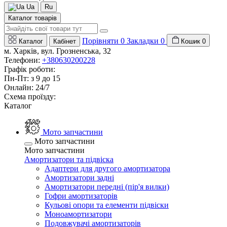
Ua
Ru
Каталог товарів
Порівняти
0
Закладки
0
Каталог
Кабінет
Кошик
0
м. Харків, вул. Грозненська, 32
Телефони:
+380630200228
Графік роботи:
Пн-Пт: з 9 до 15
Онлайн: 24/7
Схема проїзду:
Каталог
Мото запчастини
Мото запчастини
Мото запчастини
Амортизатори та підвіска
Адаптери для другого амортизатора
Амортизатори задні
Амортизатори передні (пір'я вилки)
Гофри амортизаторів
Кульові опори та елементи підвіски
Моноамортизатори
Подовжувачі амортизаторів