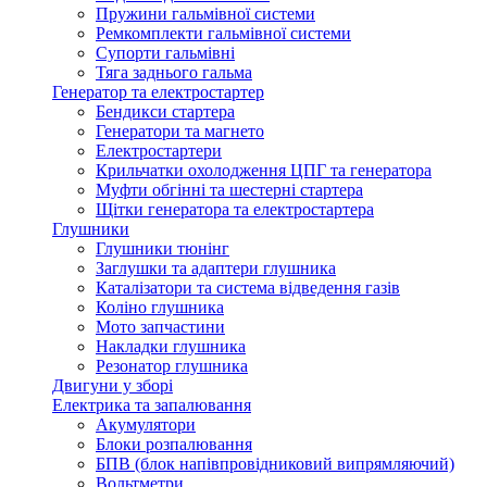
Пружини гальмівної системи
Ремкомплекти гальмівної системи
Супорти гальмівні
Тяга заднього гальма
Генератор та електростартер
Бендикси стартера
Генератори та магнето
Електростартери
Крильчатки охолодження ЦПГ та генератора
Муфти обгінні та шестерні стартера
Щітки генератора та електростартера
Глушники
Глушники тюнінг
Заглушки та адаптери глушника
Каталізатори та система відведення газів
Коліно глушника
Мото запчастини
Накладки глушника
Резонатор глушника
Двигуни у зборі
Електрика та запалювання
Акумулятори
Блоки розпалювання
БПВ (блок напівпровідниковий випрямляючий)
Вольтметри