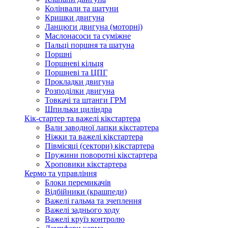
Колінвали та шатуни
Кришки двигуна
Ланцюги двигуна (моторні)
Маслонасоси та суміжне
Пальці поршня та шатуна
Поршні
Поршневі кільця
Поршневі та ЦПГ
Прокладки двигуна
Розподілки двигуна
Товкачі та штанги ГРМ
Шпильки циліндра
Кік-стартер та важелі кікстартера
Вали заводної лапки кікстартера
Ніжки та важелі кікстартера
Півмісяці (сектори) кікстартера
Пружини поворотні кікстартера
Хроповики кікстартера
Кермо та управління
Блоки перемикачів
Відбійники (крашпеди)
Важелі гальма та зчеплення
Важелі заднього ходу
Важелі круїз контролю