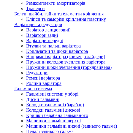
Ремкомплекти амортизаторів
Траверси
Болти, шайби, гайки та елементи кріплення
Кліпси та саморізи кріплення пластику
Варіатори та редуктори
Варіатор ланцюговий
Варіатори задні
Варіатори передні
Втулки та пальці варіатора
Крильчатки та щоки варіатора
Напрямні варіатора (ковзачі, слайдери)
Пружини колодок зчеплення варіатора
Пружини щоки зчеплення (торкдрайвера)
Редуктори
Ремені варіатора
Ролики варіатора
Гальмівна система
Гальмівні системи у зборі
Диски гальмівні
Колодки гальмівні (барабан)
Колодки гальмівні дискові
Кришки барабана гальмівного
Машинки гальмівні верхні
Машинки гальмівні нижні (заднього гальма)
Педалі заднього гальма