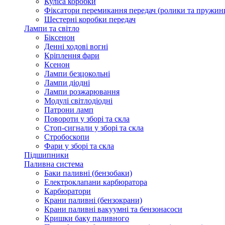
Куліса коробки
Фіксатори перемикання передач (ролики та пружин
Шестерні коробки передач
Лампи та світло
Біксенон
Денні ходові вогні
Кріплення фари
Ксенон
Лампи безцокольні
Лампи діодні
Лампи розжарювання
Модулі світлодіодні
Патрони ламп
Повороти у зборі та скла
Стоп-сигнали у зборі та скла
Стробоскопи
Фари у зборі та скла
Підшипники
Паливна система
Баки паливні (бензобаки)
Електроклапани карбюратора
Карбюратори
Крани паливні (бензокрани)
Крани паливні вакуумні та бензонасоси
Кришки баку паливного