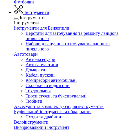
Футболки
Інструменти
Інструменти
Інструменти
Інструменти для Бензопили
Верстати для заточування та ремонту ланцюга
пиляльного
Набори для ручного заточування ланцюга
пиляльного
Автотовари
Автоаксесуари
Автозапчастини
Домкрати
Кабелі пускові
Компресори автомобільні
Скребки та водозгони
Техдопомога
Троси стяжні та буксирувальні
Тюбінги
Аксесуари та комплектуючі для інструментів
Будівельний інструмент та обладнання
Сходи та драбини
Велоінструменти
Вимірювальний інструмент