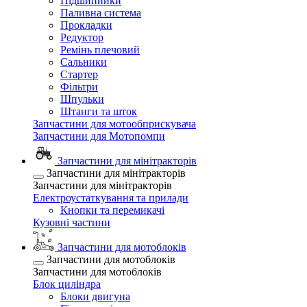
Підшипники
Паливна система
Прокладки
Редуктор
Ремінь плечовий
Сальники
Стартер
Фільтри
Шпульки
Штанги та шток
Запчастини для мотообприскувача
Запчастини для Мотопомпи
Запчастини для мінітракторів
Запчастини для мінітракторів
Запчастини для мінітракторів
Електроустаткування та прилади
Кнопки та перемикачі
Кузовні частини
Запчастини для мотоблоків
Запчастини для мотоблоків
Запчастини для мотоблоків
Блок циліндра
Блоки двигуна