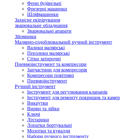
Фени будівельні
Фрезерні машинки
Шліфмашинки
Захисне екіпірування
зварювальне обладнання
Зварювальні апарати
Зйомники
Малярно-оздоблювальний ручний інструмент
Валики малярські
Пензлики малярські
Сітки затирочні
Пневмоінструмент та компресори
Запчастини для компресорів
Компресори повітряні
Пневмоінструмент
Ручний інструмент
Інструмент для регулювання клапанів
Інструмент для ремонту покришок та камер
Викрутки
Вирви та лійки
Ключі
Ліхтарики
Лопатки бортувальні
Молотки та кувалди
Набори ручного інструменту