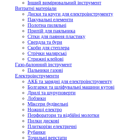
Інший вимірювальний інструмент
Витратні матеріали
Диски та круги для електроінструменту
Пакувальні елементи
Полотна пиляльні
Припій для паяльника
Сітки для паяння пластику
Свердла та бури
Скоби для степлера
Стрічки малярські
Стрижні клейові
Газо-балонний інструмент
Пальники газові
Електроінструменти
АКБ та зарядні для електроінструменту
Болгарки та шліфувальні машини кутові
Дрилі та шуруповерти
Лобзики
Міксери будівельні
Ножиці електро
Перфоратори та відбійні молотки
Пилки дискові
Плиткорізи електричні
Рубанки
Точильні верстати