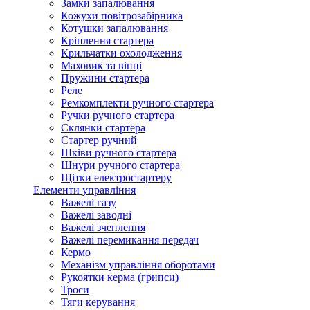
Замки запалювання
Кожухи повітрозабірника
Котушки запалювання
Кріплення стартера
Крильчатки охолодження
Маховик та вінці
Пружини стартера
Реле
Ремкомплекти ручного стартера
Ручки ручного стартера
Склянки стартера
Стартер ручний
Шківи ручного стартера
Шнури ручного стартера
Щітки електростартеру
Елементи управління
Важелі газу
Важелі заводні
Важелі зчеплення
Важелі перемикання передач
Кермо
Механізм управління оборотами
Рукоятки керма (грипси)
Троси
Тяги керування