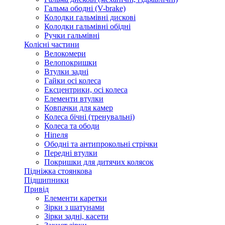
Гальма ободні (V-brake)
Колодки гальмівні дискові
Колодки гальмівні обідні
Ручки гальмівні
Колісні частини
Велокомери
Велопокришки
Втулки задні
Гайки осі колеса
Ексцентрики, осі колеса
Елементи втулки
Ковпачки для камер
Колеса бічні (тренувальні)
Колеса та ободи
Ніпеля
Ободні та антипрокольні стрічки
Передні втулки
Покришки для дитячих колясок
Підніжка стоянкова
Підшипники
Привід
Елементи каретки
Зірки з шатунами
Зірки задні, касети