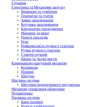
Глушник
Електрика та Механізми запуску
Вимикачі та тумблери
Генератор та статор
Замки запалювання
Котушки запалювання
Крильчатки охолодження
Маховик та вінці
Панелі приладів
Реле
Ремкомплекти ручного стартера
Ручки ручного стартера
Стартер ручний
Шини та діодні мости
Кривошипно-шатунний механізм
Колінвали
Поршні
Шатуни
Масляна система
Шестерні відцентрового регулятора
Механізм управління оборотами
Підшипники
Паливна система
Баки паливні
Важелі карбюратора