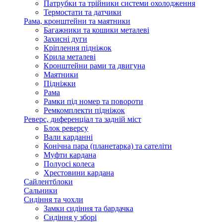
Патрубки та трійники системи охолодження
Термостати та датчики
Рама, кронштейни та маятники
Багажники та кошики металеві
Захисні дуги
Кріплення підніжок
Крила металеві
Кронштейни рами та двигуна
Маятники
Підніжки
Рама
Рамки під номер та повороти
Ремкомплекти підніжок
Реверс, диференціал та задній міст
Блок реверсу
Вали карданні
Конічна пара (планетарка) та сателіти
Муфти кардана
Полуосі колеса
Хрестовини кардана
Сайлентблоки
Сальники
Сидіння та чохли
Замки сидіння та бардачка
Сидіння у зборі