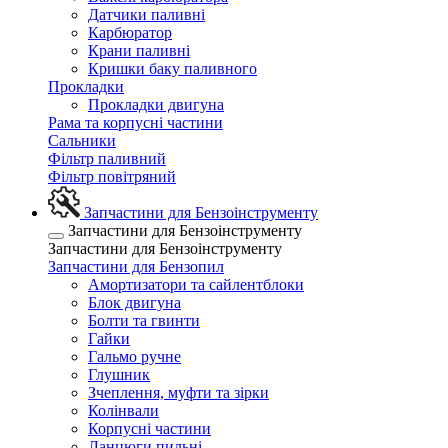
Датчики паливні
Карбюратор
Крани паливні
Кришки баку паливного
Прокладки
Прокладки двигуна
Рама та корпусні частини
Сальники
Фільтр паливний
Фільтр повітряний
Запчастини для Бензоінструменту
Запчастини для Бензоінструменту
Запчастини для Бензоінструменту
Запчастини для Бензопил
Амортизатори та сайлентблоки
Блок двигуна
Болти та гвинти
Гайки
Гальмо ручне
Глушник
Зчеплення, муфти та зірки
Колінвали
Корпусні частини
Ланцюги пильні