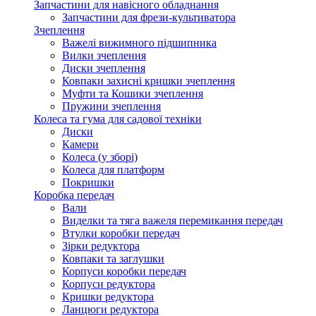
Запчастини для навісного обладнання
Запчастини для фрези-культиватора
Зчеплення
Важелі вижимного підшипника
Вилки зчеплення
Диски зчеплення
Ковпаки захисні кришки зчеплення
Муфти та Кошики зчеплення
Пружини зчеплення
Колеса та гума для садової техніки
Диски
Камери
Колеса (у зборі)
Колеса для платформ
Покришки
Коробка передач
Вали
Виделки та тяга важеля перемикання передач
Втулки коробки передач
Зірки редуктора
Ковпаки та заглушки
Корпуси коробки передач
Корпуси редуктора
Кришки редуктора
Ланцюги редуктора