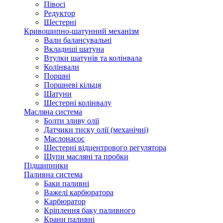
Півосі
Редуктор
Шестерні
Кривошипно-шатунний механізм
Вали балансувальні
Вкладиші шатуна
Втулки шатунів та колінвала
Колінвали
Поршні
Поршневі кільця
Шатуни
Шестерні колінвалу
Масляна система
Болти зливу олії
Датчики тиску олії (механічні)
Маслонасос
Шестерні відцентрового регулятора
Щупи масляні та пробки
Підшипники
Паливна система
Баки паливні
Важелі карбюратора
Карбюратор
Кріплення баку паливного
Крани паливні