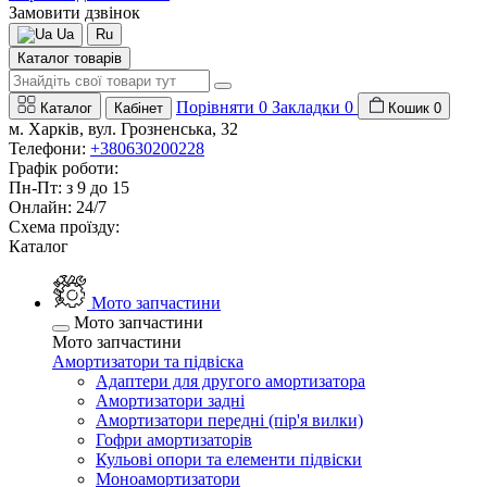
Замовити дзвінок
Ua
Ru
Каталог товарів
Порівняти
0
Закладки
0
Каталог
Кабінет
Кошик
0
м. Харків, вул. Грозненська, 32
Телефони:
+380630200228
Графік роботи:
Пн-Пт: з 9 до 15
Онлайн: 24/7
Схема проїзду:
Каталог
Мото запчастини
Мото запчастини
Мото запчастини
Амортизатори та підвіска
Адаптери для другого амортизатора
Амортизатори задні
Амортизатори передні (пір'я вилки)
Гофри амортизаторів
Кульові опори та елементи підвіски
Моноамортизатори