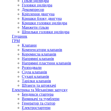
Гільзи циліндра
Головки циліндра
Декомпресор
Кріплення двигуна
Кришки блоку двигуна
Кришки головки циліндра
Манжети гільзи
Шпильки головки циліндра
Глушник
ГРМ
Клапани
Компенсатори клапанів
Коромисла клапанів
Напрямні клапанів
Напрямні пластини клапанів
Розподвали
Сідла клапанів
Сухарі клапанів
Тарілки клапанів
Штанги та штовхачі
Електрика та Механізми запуску
Бендикси стартера
Вимикачі та тумблери
Генератор та статор
Електростартери