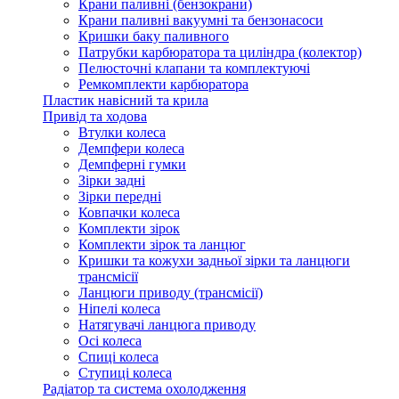
Крани паливні (бензокрани)
Крани паливні вакуумні та бензонасоси
Кришки баку паливного
Патрубки карбюратора та циліндра (колектор)
Пелюсточні клапани та комплектуючі
Ремкомплекти карбюратора
Пластик навісний та крила
Привід та ходова
Втулки колеса
Демпфери колеса
Демпферні гумки
Зірки задні
Зірки передні
Ковпачки колеса
Комплекти зірок
Комплекти зірок та ланцюг
Кришки та кожухи задньої зірки та ланцюги
трансмісії
Ланцюги приводу (трансмісії)
Ніпелі колеса
Натягувачі ланцюга приводу
Осі колеса
Спиці колеса
Ступиці колеса
Радіатор та система охолодження