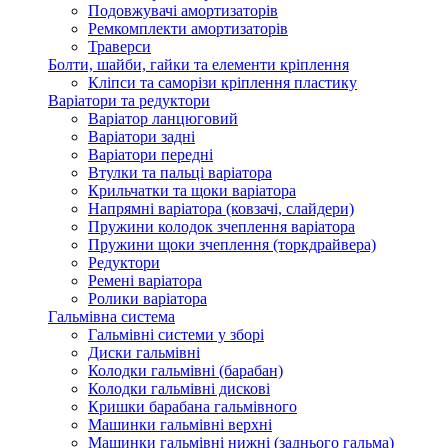
Подовжувачі амортизаторів
Ремкомплекти амортизаторів
Траверси
Болти, шайби, гайки та елементи кріплення
Кліпси та саморізи кріплення пластику
Варіатори та редуктори
Варіатор ланцюговий
Варіатори задні
Варіатори передні
Втулки та пальці варіатора
Крильчатки та щоки варіатора
Напрямні варіатора (ковзачі, слайдери)
Пружини колодок зчеплення варіатора
Пружини щоки зчеплення (торкдрайвера)
Редуктори
Ремені варіатора
Ролики варіатора
Гальмівна система
Гальмівні системи у зборі
Диски гальмівні
Колодки гальмівні (барабан)
Колодки гальмівні дискові
Кришки барабана гальмівного
Машинки гальмівні верхні
Машинки гальмівні нижні (заднього гальма)