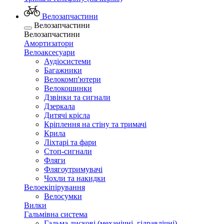
Велозапчастини
Велозапчастини
Велозапчастини
Амортизатори
Велоаксесуари
Аудіосистеми
Багажники
Велокомп'ютери
Велокошинки
Дзвінки та сигнали
Дзеркала
Дитячі крісла
Кріплення на стіну та тримачі
Крила
Ліхтарі та фари
Стоп-сигнали
Фляги
Флягоутримувачі
Чохли та накидки
Велоекіпірування
Велосумки
Вилки
Гальмівна система
Гальма дискові (механічні, гідравлічні)