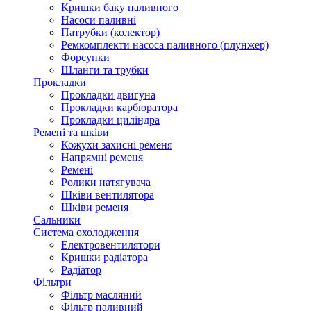
Кришки баку паливного
Насоси паливні
Патрубки (колектор)
Ремкомплекти насоса паливного (плунжер)
Форсунки
Шланги та трубки
Прокладки
Прокладки двигуна
Прокладки карбюратора
Прокладки циліндра
Ремені та шківи
Кожухи захисні ременя
Напрямні ременя
Ремені
Ролики натягувача
Шківи вентилятора
Шківи ременя
Сальники
Система охолодження
Електровентилятори
Кришки радіатора
Радіатор
Фільтри
Фільтр масляний
Фільтр паливний