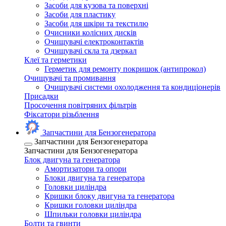
Засоби для кузова та поверхні
Засоби для пластику
Засоби для шкіри та текстилю
Очисники колісних дисків
Очищувачі електроконтактів
Очищувачі скла та дзеркал
Клеї та герметики
Герметик для ремонту покришок (антипрокол)
Очищувачі та промивання
Очищувачі системи охолодження та кондиціонерів
Присадки
Просочення повітряних фільтрів
Фіксатори різьблення
Запчастини для Бензогенератора
Запчастини для Бензогенератора
Запчастини для Бензогенератора
Блок двигуна та генератора
Амортизатори та опори
Блоки двигуна та генератора
Головки циліндра
Кришки блоку двигуна та генератора
Кришки головки циліндра
Шпильки головки циліндра
Болти та гвинти