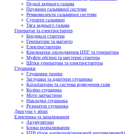
Педалі заднього гальма
Пружини гальмівної системи
Ремкомплекти гальмівної системи
Супорти гальмівні
Тяга заднього гальма
Генератор та електростартер
Бендикси стартера
Генератори та магнето
Електростартери
Крильчатки охолодження ЦПГ та генератора
Муфти обгінні та шестерні стартера
Щітки генератора та електростартера
Глушники
Глушники тюнінг
Заглушки та адаптери глушника
Каталізатори та система відведення газів
Коліно глушника
Мото запчастини
Накладки глушника
Резонатор глушника
Двигуни у зборі
Електрика та запалювання
Акумулятори
Блоки розпалювання
БПВ (блок напівпровідниковий випрямляючий)