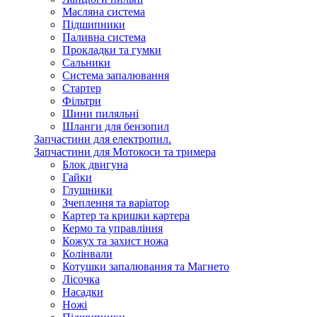
Масляна система
Підшипники
Паливна система
Прокладки та гумки
Сальники
Система запалювання
Стартер
Фільтри
Шини пиляльні
Шланги для бензопил
Запчастини для електропил.
Запчастини для Мотокоси та тримера
Блок двигуна
Гайки
Глушники
Зчеплення та варіатор
Картер та кришки картера
Кермо та управління
Кожух та захист ножа
Колінвали
Котушки запалювання та Магнето
Лісочка
Насадки
Ножі