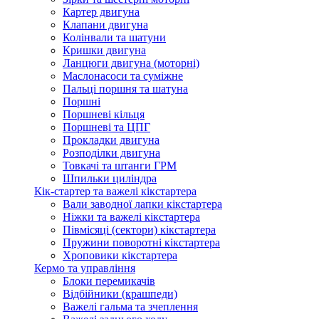
Картер двигуна
Клапани двигуна
Колінвали та шатуни
Кришки двигуна
Ланцюги двигуна (моторні)
Маслонасоси та суміжне
Пальці поршня та шатуна
Поршні
Поршневі кільця
Поршневі та ЦПГ
Прокладки двигуна
Розподілки двигуна
Товкачі та штанги ГРМ
Шпильки циліндра
Кік-стартер та важелі кікстартера
Вали заводної лапки кікстартера
Ніжки та важелі кікстартера
Півмісяці (сектори) кікстартера
Пружини поворотні кікстартера
Хроповики кікстартера
Кермо та управління
Блоки перемикачів
Відбійники (крашпеди)
Важелі гальма та зчеплення