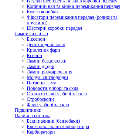
Втулки шестерень та валів коробки передач
Копірний вал та вилки перемикання передач
Куліса коробки
Фіксатори перемикання передач (ролики та
пружини)
Шестерні коробки передач
Лампи та світло
Біксенон
Денні ходові вогні
Кріплення фари
Ксенон
Лампи безцокольні
Лампи діодні
Лампи розжарювання
Модулі світлодіодні
Патрони ламп
Повороти у зборі та скла
Стоп-сигнали у зборі та скла
Стробоскопи
Фари у зборі та скла
Підшипники
Паливна система
Баки паливні (бензобаки)
Електроклапани карбюратора
Карбюратори