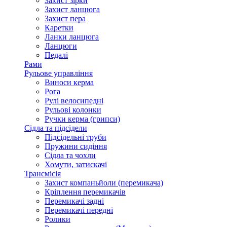
Захист зірки
Захист ланцюга
Захист пера
Каретки
Ланки ланцюга
Ланцюги
Педалі
Рами
Рульове управління
Виноси керма
Рога
Рулі велосипедні
Рульові колонки
Ручки керма (грипси)
Сідла та підсідели
Підсідельні труби
Пружини сидіння
Сідла та чохли
Хомути, затискачі
Трансмісія
Захист компаньйоли (перемикача)
Кріплення перемикачів
Перемикачі задні
Перемикачі передні
Ролики