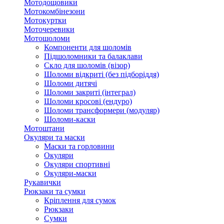
Мотодощовики
Мотокомбінезони
Мотокуртки
Моточеревики
Мотошоломи
Компоненти для шоломів
Підшоломники та балаклави
Скло для шоломів (візор)
Шоломи відкриті (без підборіддя)
Шоломи дитячі
Шоломи закриті (інтеграл)
Шоломи кросові (ендуро)
Шоломи трансформери (модуляр)
Шоломи-каски
Мотоштани
Окуляри та маски
Маски та горловини
Окуляри
Окуляри спортивні
Окуляри-маски
Рукавички
Рюкзаки та сумки
Кріплення для сумок
Рюкзаки
Сумки