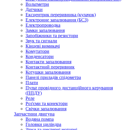
Вольтметри
Датчики
Ексцентрик переривника (кулачок)
Електронне запалювання (БСЗ)
Електропроводка
Замки запалювання
Запобіжники та резистори
Звук та сигнали
Кінцеві вимикачі
Комутатори
Конденсатори
Контакти запалювання
Контактний переривник
Котушки запалювання
Панелі приладів спідометра
Плати
Пульт провідного дистанційного керування
(ППДУ)
Реле
Роз'єми та конектори
Свічки запалювання
Запчастини двигуна
Водяна помпа
Головки циліндра
Зірки та шестерні моторні