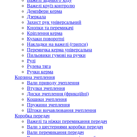
Важелі заднього ходу
Важелі круїз контролю
Демпфери керма
Дзеркала
Захист рук універсальний
Кнопки та перемикачі
Кріплення керма
Кулаки поворотні
Накладки на важелі (грипси)
Перемичка керма універсальна
Пильовики гумові на ручки
Рулі
Рулева тяга
Ручки керма
Корзина зчеплення
Вали приводу зчеплення
Втулки зчеплення
Диски зчеплення (фрикційні)
Кошики зчеплення
Пружини зчеплення
Штоки вичавлювання зчеплення
Коробка передач
Важелі та ніжки перемикання передач
Вали з шестернями коробки передач
Вали перемикання передач