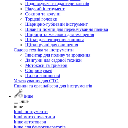
Подовжувачі та адаптери ключів
Ріжучий інструмент
Сокири та колуни
Торцеві головки
Шарнірно-губцевий інструмент
Шланги-помпи для перекачування палива
Шприци та маслюки для змащення
Щітки для очищення ланцюга
Щітки ручні для очищення
Садова техніка та інструменти
Інвентар для поливу та зрошення
Двигуни для садової техніки
Мотокоси та тримери
Обприскувачі
Пилки ланцюгові
Устаткування для СТО
Ящики та органайзери для інструментів
інше
інше
інше
Інші інструменти
Інші мотозапчастини
Інше автотовари
Інше для бензогенераторів