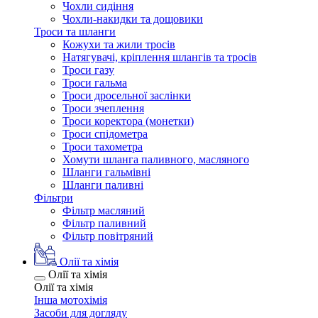
Чохли сидіння
Чохли-накидки та дощовики
Троси та шланги
Кожухи та жили тросів
Натягувачі, кріплення шлангів та тросів
Троси газу
Троси гальма
Троси дросельної заслінки
Троси зчеплення
Троси коректора (монетки)
Троси спідометра
Троси тахометра
Хомути шланга паливного, масляного
Шланги гальмівні
Шланги паливні
Фільтри
Фільтр масляний
Фільтр паливний
Фільтр повітряний
Олії та хімія
Олії та хімія
Олії та хімія
Інша мотохімія
Засоби для догляду