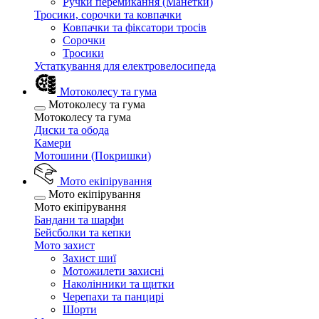
Ручки перемикання (Манетки)
Тросики, сорочки та ковпачки
Ковпачки та фіксатори тросів
Сорочки
Тросики
Устаткування для електровелосипеда
Мотоколесу та гума
Мотоколесу та гума
Мотоколесу та гума
Диски та обода
Камери
Мотошини (Покришки)
Мото екіпірування
Мото екіпірування
Мото екіпірування
Бандани та шарфи
Бейсболки та кепки
Мото захист
Захист шиї
Мотожилети захисні
Наколінники та щитки
Черепахи та панцирі
Шорти