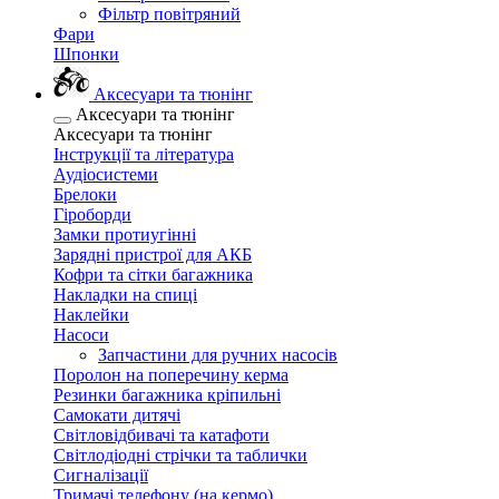
Фільтр повітряний
Фари
Шпонки
Аксесуари та тюнінг
Аксесуари та тюнінг
Аксесуари та тюнінг
Інструкції та література
Аудіосистеми
Брелоки
Гіроборди
Замки протиугінні
Зарядні пристрої для АКБ
Кофри та сітки багажника
Накладки на спиці
Наклейки
Насоси
Запчастини для ручних насосів
Поролон на поперечину керма
Резинки багажника кріпильні
Самокати дитячі
Світловідбивачі та катафоти
Світлодіодні стрічки та таблички
Сигналізації
Тримачі телефону (на кермо)