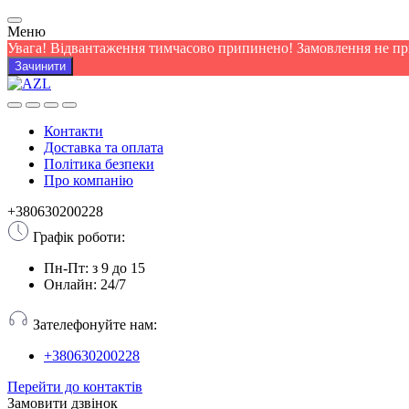
Меню
Увага! Відвантаження тимчасово припинено! Замовлення не п
Зачинити
Контакти
Доставка та оплата
Політика безпеки
Про компанію
+380630200228
Графік роботи:
Пн-Пт: з 9 до 15
Онлайн: 24/7
Зателефонуйте нам:
+380630200228
Перейти до контактів
Замовити дзвінок