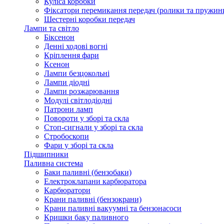
Куліса коробки
Фіксатори перемикання передач (ролики та пружин
Шестерні коробки передач
Лампи та світло
Біксенон
Денні ходові вогні
Кріплення фари
Ксенон
Лампи безцокольні
Лампи діодні
Лампи розжарювання
Модулі світлодіодні
Патрони ламп
Повороти у зборі та скла
Стоп-сигнали у зборі та скла
Стробоскопи
Фари у зборі та скла
Підшипники
Паливна система
Баки паливні (бензобаки)
Електроклапани карбюратора
Карбюратори
Крани паливні (бензокрани)
Крани паливні вакуумні та бензонасоси
Кришки баку паливного