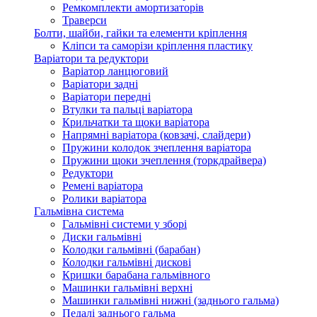
Ремкомплекти амортизаторів
Траверси
Болти, шайби, гайки та елементи кріплення
Кліпси та саморізи кріплення пластику
Варіатори та редуктори
Варіатор ланцюговий
Варіатори задні
Варіатори передні
Втулки та пальці варіатора
Крильчатки та щоки варіатора
Напрямні варіатора (ковзачі, слайдери)
Пружини колодок зчеплення варіатора
Пружини щоки зчеплення (торкдрайвера)
Редуктори
Ремені варіатора
Ролики варіатора
Гальмівна система
Гальмівні системи у зборі
Диски гальмівні
Колодки гальмівні (барабан)
Колодки гальмівні дискові
Кришки барабана гальмівного
Машинки гальмівні верхні
Машинки гальмівні нижні (заднього гальма)
Педалі заднього гальма