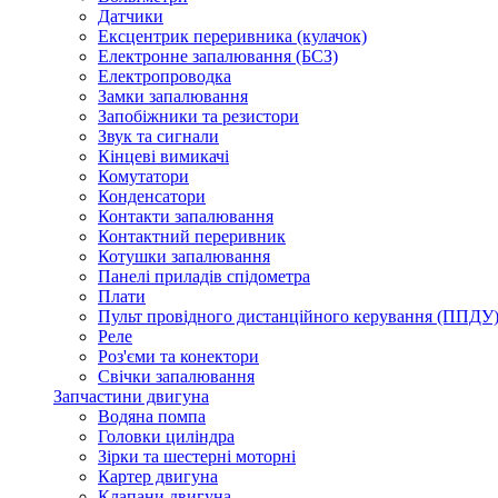
Датчики
Ексцентрик переривника (кулачок)
Електронне запалювання (БСЗ)
Електропроводка
Замки запалювання
Запобіжники та резистори
Звук та сигнали
Кінцеві вимикачі
Комутатори
Конденсатори
Контакти запалювання
Контактний переривник
Котушки запалювання
Панелі приладів спідометра
Плати
Пульт провідного дистанційного керування (ППДУ
Реле
Роз'єми та конектори
Свічки запалювання
Запчастини двигуна
Водяна помпа
Головки циліндра
Зірки та шестерні моторні
Картер двигуна
Клапани двигуна