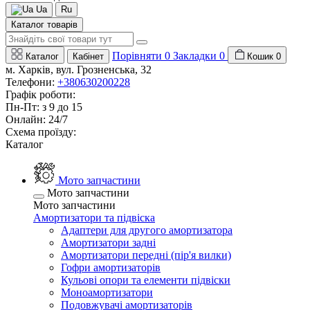
Ua
Ru
Каталог товарів
Порівняти
0
Закладки
0
Каталог
Кабінет
Кошик
0
м. Харків, вул. Грозненська, 32
Телефони:
+380630200228
Графік роботи:
Пн-Пт: з 9 до 15
Онлайн: 24/7
Схема проїзду:
Каталог
Мото запчастини
Мото запчастини
Мото запчастини
Амортизатори та підвіска
Адаптери для другого амортизатора
Амортизатори задні
Амортизатори передні (пір'я вилки)
Гофри амортизаторів
Кульові опори та елементи підвіски
Моноамортизатори
Подовжувачі амортизаторів