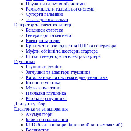
Пружини гальмівної системи
Ремкомплекти гальмівної системи
Супорти гальмівні
Тяга заднього гальма
Генератор та електростартер
Бендикси стартера
Генератори та магнето
Електростартери
Крильчатки охолодження ЦПГ та генератора
Муфти обгінні та шестерні стартера
Щітки генератора та електростартера
Глушники
Глушники тюнінг
Заглушки та адаптери глушника
Каталізатори та система відведення газів
Коліно глушника
Мото запчастини
Накладки глушника
Резонатор глушника
Двигуни у зборі
Електрика та запалювання
Акумулятори
Блоки розпалювання
БПВ (блок напівпровідниковий випрямляючий)
Вольтметри