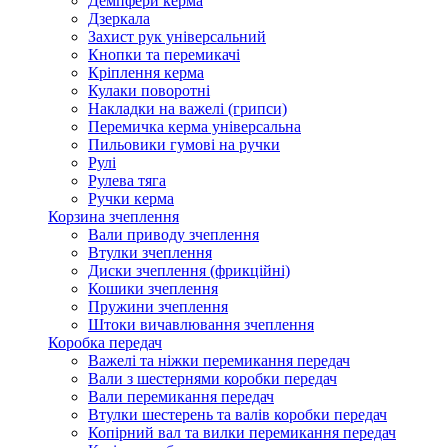
Демпфери керма
Дзеркала
Захист рук універсальний
Кнопки та перемикачі
Кріплення керма
Кулаки поворотні
Накладки на важелі (грипси)
Перемичка керма універсальна
Пильовики гумові на ручки
Рулі
Рулева тяга
Ручки керма
Корзина зчеплення
Вали приводу зчеплення
Втулки зчеплення
Диски зчеплення (фрикційні)
Кошики зчеплення
Пружини зчеплення
Штоки вичавлювання зчеплення
Коробка передач
Важелі та ніжки перемикання передач
Вали з шестернями коробки передач
Вали перемикання передач
Втулки шестерень та валів коробки передач
Копірний вал та вилки перемикання передач