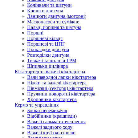
Колінвали та шатуни
Кришки двигуна
Ланцюги двигуна (моторні)
Маслонасоси та суміжне
Пальці поршня та шатуна
Поршні
Поршневі кільця
Поршневі та ЦПГ
Прокладки двигуна
Розподілки двигуна
Товкачі та штанги ГРМ
Шпильки циліндра
Кік-стартер та важелі кікстартера
Вали заводної лапки кікстартера
Ніжки та важелі кікстартера
Півмісяці (сектори) кікстартера
Пружини поворотні кікстартера
Хроповики кікстартера
Кермо та управління
Блоки перемикачів
Відбійники (крашпеди)
Важелі гальма та зчеплення
Важелі заднього ходу
Важелі круїз контролю