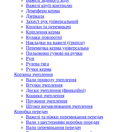
Важелі заднього ходу
Важелі круїз контролю
Демпфери керма
Дзеркала
Захист рук універсальний
Кнопки та перемикачі
Кріплення керма
Кулаки поворотні
Накладки на важелі (грипси)
Перемичка керма універсальна
Пильовики гумові на ручки
Рулі
Рулева тяга
Ручки керма
Корзина зчеплення
Вали приводу зчеплення
Втулки зчеплення
Диски зчеплення (фрикційні)
Кошики зчеплення
Пружини зчеплення
Штоки вичавлювання зчеплення
Коробка передач
Важелі та ніжки перемикання передач
Вали з шестернями коробки передач
Вали перемикання передач