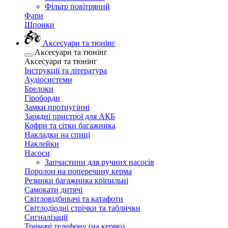
Фільтр повітряний
Фари
Шпонки
Аксесуари та тюнінг
Аксесуари та тюнінг
Аксесуари та тюнінг
Інструкції та література
Аудіосистеми
Брелоки
Гіроборди
Замки протиугінні
Зарядні пристрої для АКБ
Кофри та сітки багажника
Накладки на спиці
Наклейки
Насоси
Запчастини для ручних насосів
Поролон на поперечину керма
Резинки багажника кріпильні
Самокати дитячі
Світловідбивачі та катафоти
Світлодіодні стрічки та таблички
Сигналізації
Тримачі телефону (на кермо)