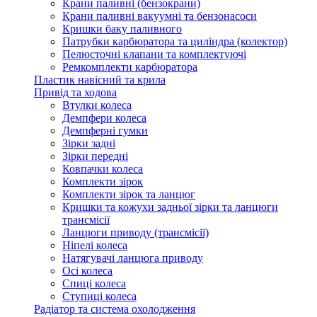
Крани паливні (бензокрани)
Крани паливні вакуумні та бензонасоси
Кришки баку паливного
Патрубки карбюратора та циліндра (колектор)
Пелюсточні клапани та комплектуючі
Ремкомплекти карбюратора
Пластик навісний та крила
Привід та ходова
Втулки колеса
Демпфери колеса
Демпферні гумки
Зірки задні
Зірки передні
Ковпачки колеса
Комплекти зірок
Комплекти зірок та ланцюг
Кришки та кожухи задньої зірки та ланцюги
трансмісії
Ланцюги приводу (трансмісії)
Ніпелі колеса
Натягувачі ланцюга приводу
Осі колеса
Спиці колеса
Ступиці колеса
Радіатор та система охолодження