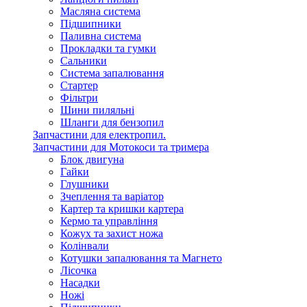
Масляна система
Підшипники
Паливна система
Прокладки та гумки
Сальники
Система запалювання
Стартер
Фільтри
Шини пиляльні
Шланги для бензопил
Запчастини для електропил.
Запчастини для Мотокоси та тримера
Блок двигуна
Гайки
Глушники
Зчеплення та варіатор
Картер та кришки картера
Кермо та управління
Кожух та захист ножа
Колінвали
Котушки запалювання та Магнето
Лісочка
Насадки
Ножі