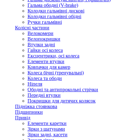
Гальма ободні (V-brake)
Колодки гальмівні дискові
Колодки гальмівні обідні
Ручки гальмівні
Колісні частини
Велокомери
Велопокришки
Втулки задні
Гайки осі колеса
Ексцентрики, осі колеса
Елементи втулки
Ковпачки для камер
Колеса бічні (тренувальні)
Колеса та ободи
Ніпеля
Ободні та антипрокольні стрічки
Передні втулки
Покришки для дитячих колясок
Підніжка стоянкова
Підшипники
Привід
Елементи каретки
Зірки з шатунами
Зірки задні, касети