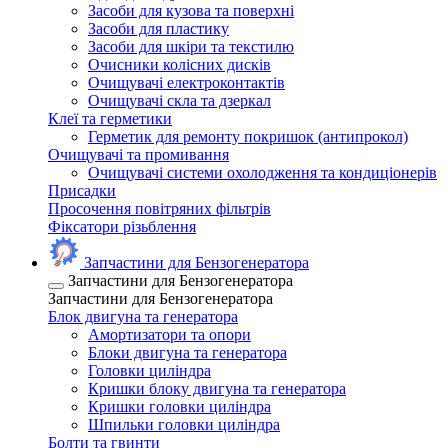
Засоби для кузова та поверхні
Засоби для пластику
Засоби для шкіри та текстилю
Очисники колісних дисків
Очищувачі електроконтактів
Очищувачі скла та дзеркал
Клеї та герметики
Герметик для ремонту покришок (антипрокол)
Очищувачі та промивання
Очищувачі системи охолодження та кондиціонерів
Присадки
Просочення повітряних фільтрів
Фіксатори різьблення
Запчастини для Бензогенератора
Запчастини для Бензогенератора
Запчастини для Бензогенератора
Блок двигуна та генератора
Амортизатори та опори
Блоки двигуна та генератора
Головки циліндра
Кришки блоку двигуна та генератора
Кришки головки циліндра
Шпильки головки циліндра
Болти та гвинти