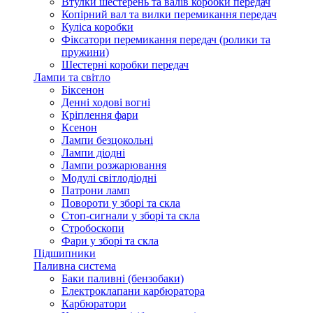
Втулки шестерень та валів коробки передач
Копірний вал та вилки перемикання передач
Куліса коробки
Фіксатори перемикання передач (ролики та
пружини)
Шестерні коробки передач
Лампи та світло
Біксенон
Денні ходові вогні
Кріплення фари
Ксенон
Лампи безцокольні
Лампи діодні
Лампи розжарювання
Модулі світлодіодні
Патрони ламп
Повороти у зборі та скла
Стоп-сигнали у зборі та скла
Стробоскопи
Фари у зборі та скла
Підшипники
Паливна система
Баки паливні (бензобаки)
Електроклапани карбюратора
Карбюратори