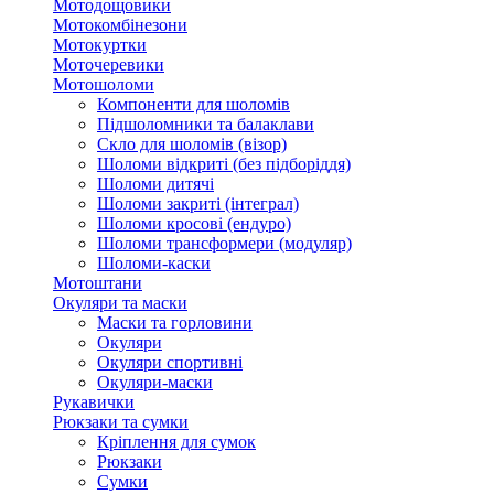
Мотодощовики
Мотокомбінезони
Мотокуртки
Моточеревики
Мотошоломи
Компоненти для шоломів
Підшоломники та балаклави
Скло для шоломів (візор)
Шоломи відкриті (без підборіддя)
Шоломи дитячі
Шоломи закриті (інтеграл)
Шоломи кросові (ендуро)
Шоломи трансформери (модуляр)
Шоломи-каски
Мотоштани
Окуляри та маски
Маски та горловини
Окуляри
Окуляри спортивні
Окуляри-маски
Рукавички
Рюкзаки та сумки
Кріплення для сумок
Рюкзаки
Сумки