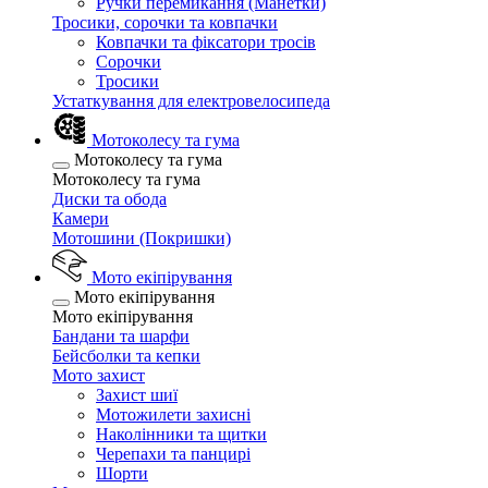
Ручки перемикання (Манетки)
Тросики, сорочки та ковпачки
Ковпачки та фіксатори тросів
Сорочки
Тросики
Устаткування для електровелосипеда
Мотоколесу та гума
Мотоколесу та гума
Мотоколесу та гума
Диски та обода
Камери
Мотошини (Покришки)
Мото екіпірування
Мото екіпірування
Мото екіпірування
Бандани та шарфи
Бейсболки та кепки
Мото захист
Захист шиї
Мотожилети захисні
Наколінники та щитки
Черепахи та панцирі
Шорти