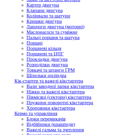
Картер двигуна
Клапани двигуна
Колінвали та шатуни
Кришки двигуна
Ланцюги двигуна (моторні)
Маслонасоси та суміжне
Пальці поршня та шатуна
Поршні
Поршневі кільця
Поршневі та ЦПГ
Прокладки двигуна
Розподілки двигуна
Товкачі та штанги ГРМ
Шпильки циліндра
Кік-стартер та важелі кікстартера
Вали заводної лапки кікстартера
Ніжки та важелі кікстартера
Півмісяці (сектори) кікстартера
Пружини поворотні кікстартера
Хроповики кікстартера
Кермо та управління
Блоки перемикачів
Відбійники (крашпеди)
Важелі гальма та зчеплення