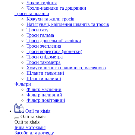
Чохли сидіння
Чохли-накидки та дощовики
Троси та шланги
Кожухи та жили тросів
Натягувачі, кріплення шлангів та тросів
Троси газу
Троси гальма
Троси дросельної заслінки
Троси зчеплення
Троси коректора (монетки)
Троси спідометра
Троси тахометра
Хомути шланга паливного, масляного
Шланги гальмівні
Шланги паливні
Фільтри
Фільтр масляний
Фільтр паливний
Фільтр повітряний
Олії та хімія
Олії та хімія
Олії та хімія
Інша мотохімія
Засоби для догляду