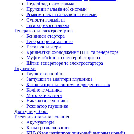
Педалі заднього гальма
Пружини гальмівної системи
Ремкомплекти гальмівної системи
Супорти гальмівні
Тяга заднього гальма
Генератор та електростартер
Бендикси стартера
Генератори та магнето
Електростартери
Крильчатки охолодження ЦПГ та генератора
Муфти обгінні та шестерні стартера
Щітки генератора та електростартера
Глушники
Глушники тюнінг
Заглушки та адаптери глушника
Каталізатори та система відведення газів
Коліно глушника
Мото запчастини
Накладки глушника
Резонатор глушника
Двигуни у зборі
Електрика та запалювання
Акумулятори
Блоки розпалювання
БПВ (блок напівпровідниковий випрямляючий)