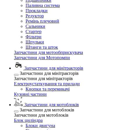
Підшипники
Паливна система
Прокладки
Редуктор
Ремінь плечовий
Сальники
Стартер
Фільтри
Шпульки
Штанги та шток
Запчастини для мотообприскувача
Запчастини для Мотопомпи
Запчастини для мінітракторів
Запчастини для мінітракторів
Запчастини для мінітракторів
Електроустаткування та прилади
Кнопки та перемикачі
Кузовні частини
Запчастини для мотоблоків
Запчастини для мотоблоків
Запчастини для мотоблоків
Блок циліндра
Блоки двигуна