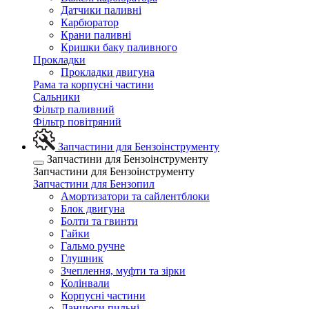
Датчики паливні
Карбюратор
Крани паливні
Кришки баку паливного
Прокладки
Прокладки двигуна
Рама та корпусні частини
Сальники
Фільтр паливний
Фільтр повітряний
Запчастини для Бензоінструменту
Запчастини для Бензоінструменту
Запчастини для Бензоінструменту
Запчастини для Бензопил
Амортизатори та сайлентблоки
Блок двигуна
Болти та гвинти
Гайки
Гальмо ручне
Глушник
Зчеплення, муфти та зірки
Колінвали
Корпусні частини
Ланцюги пильні