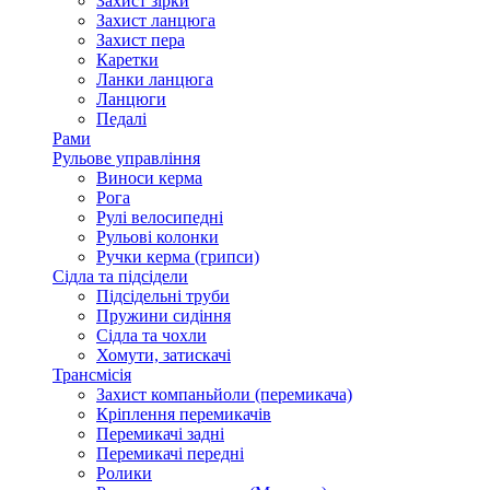
Захист зірки
Захист ланцюга
Захист пера
Каретки
Ланки ланцюга
Ланцюги
Педалі
Рами
Рульове управління
Виноси керма
Рога
Рулі велосипедні
Рульові колонки
Ручки керма (грипси)
Сідла та підсідели
Підсідельні труби
Пружини сидіння
Сідла та чохли
Хомути, затискачі
Трансмісія
Захист компаньйоли (перемикача)
Кріплення перемикачів
Перемикачі задні
Перемикачі передні
Ролики