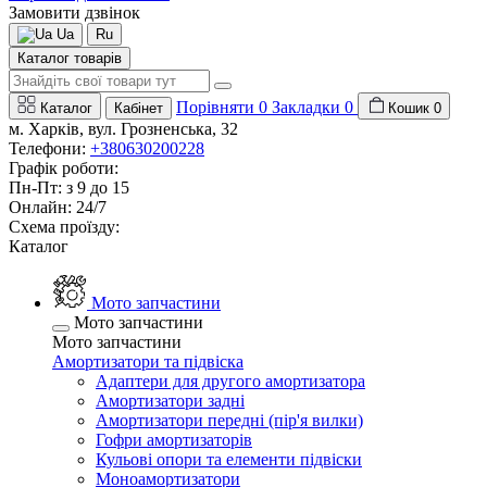
Замовити дзвінок
Ua
Ru
Каталог товарів
Порівняти
0
Закладки
0
Каталог
Кабінет
Кошик
0
м. Харків, вул. Грозненська, 32
Телефони:
+380630200228
Графік роботи:
Пн-Пт: з 9 до 15
Онлайн: 24/7
Схема проїзду:
Каталог
Мото запчастини
Мото запчастини
Мото запчастини
Амортизатори та підвіска
Адаптери для другого амортизатора
Амортизатори задні
Амортизатори передні (пір'я вилки)
Гофри амортизаторів
Кульові опори та елементи підвіски
Моноамортизатори