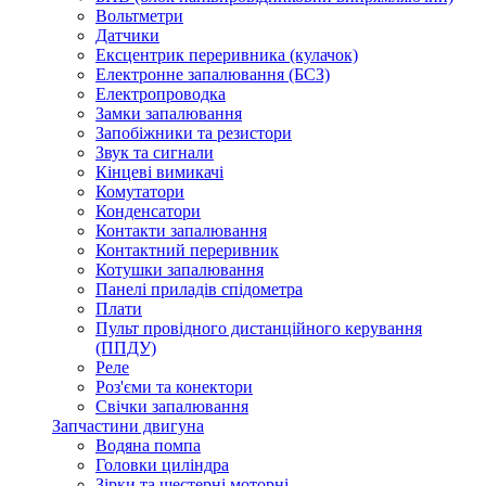
Вольтметри
Датчики
Ексцентрик переривника (кулачок)
Електронне запалювання (БСЗ)
Електропроводка
Замки запалювання
Запобіжники та резистори
Звук та сигнали
Кінцеві вимикачі
Комутатори
Конденсатори
Контакти запалювання
Контактний переривник
Котушки запалювання
Панелі приладів спідометра
Плати
Пульт провідного дистанційного керування
(ППДУ)
Реле
Роз'єми та конектори
Свічки запалювання
Запчастини двигуна
Водяна помпа
Головки циліндра
Зірки та шестерні моторні