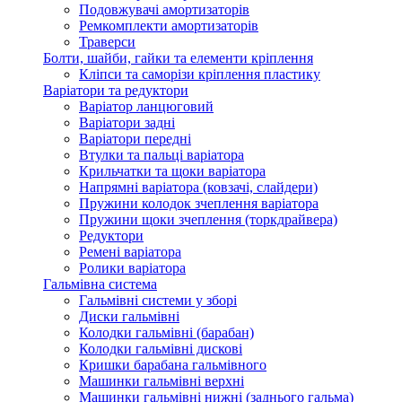
Подовжувачі амортизаторів
Ремкомплекти амортизаторів
Траверси
Болти, шайби, гайки та елементи кріплення
Кліпси та саморізи кріплення пластику
Варіатори та редуктори
Варіатор ланцюговий
Варіатори задні
Варіатори передні
Втулки та пальці варіатора
Крильчатки та щоки варіатора
Напрямні варіатора (ковзачі, слайдери)
Пружини колодок зчеплення варіатора
Пружини щоки зчеплення (торкдрайвера)
Редуктори
Ремені варіатора
Ролики варіатора
Гальмівна система
Гальмівні системи у зборі
Диски гальмівні
Колодки гальмівні (барабан)
Колодки гальмівні дискові
Кришки барабана гальмівного
Машинки гальмівні верхні
Машинки гальмівні нижні (заднього гальма)