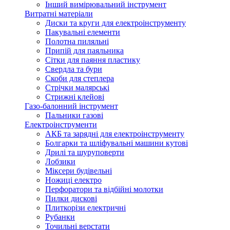
Інший вимірювальний інструмент
Витратні матеріали
Диски та круги для електроінструменту
Пакувальні елементи
Полотна пиляльні
Припій для паяльника
Сітки для паяння пластику
Свердла та бури
Скоби для степлера
Стрічки малярські
Стрижні клейові
Газо-балонний інструмент
Пальники газові
Електроінструменти
АКБ та зарядні для електроінструменту
Болгарки та шліфувальні машини кутові
Дрилі та шуруповерти
Лобзики
Міксери будівельні
Ножиці електро
Перфоратори та відбійні молотки
Пилки дискові
Плиткорізи електричні
Рубанки
Точильні верстати