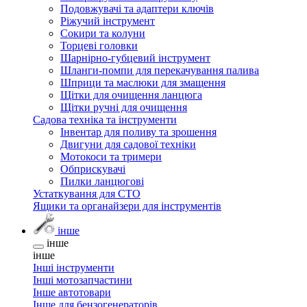
Подовжувачі та адаптери ключів
Ріжучий інструмент
Сокири та колуни
Торцеві головки
Шарнірно-губцевий інструмент
Шланги-помпи для перекачування палива
Шприци та маслюки для змащення
Щітки для очищення ланцюга
Щітки ручні для очищення
Садова техніка та інструменти
Інвентар для поливу та зрошення
Двигуни для садової техніки
Мотокоси та тримери
Обприскувачі
Пилки ланцюгові
Устаткування для СТО
Ящики та органайзери для інструментів
інше
інше
інше
Інші інструменти
Інші мотозапчастини
Інше автотовари
Інше для бензогенераторів