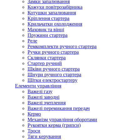
Замки запалювання
Кожухи повітрозабірника
Котушки запалювання
Кріплення стартера
Крильчатки охолодження
Маховик та вінці
Пружини стартера
Реле
Ремкомплекти ручного стартера
Ручки ручного стартера
Склянки стартера
Стартер ручний
Шківи ручного стартера
Шнури ручного стартера
Щітки електростартеру
Елементи управління
Важелі газу
Важелі заводні
Важелі зчеплення
Важелі перемикання передач
Кермо
Механізм управління оборотами
Рукоятки керма (грипси)
Троси
Тяги керування