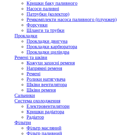
Кришки баку паливного
Насоси паливні
Патрубки (колектор)
Ремкомплекти насоса паливного (плунжер)
Форсунки
Шланги та трубки
Прокладки
Прокладки двигуна
Прокладки карбюратора
Прокладки циліндра
Ремені та шківи
Кожухи захисні ременя
Напрямні ременя
Ремені
Ролики натягувача
Шківи вентилятора
Шківи ременя
Сальники
Система охолодження
Електровентилятори
Кришки радіатора
Радіатор
Фільтри
Фільтр масляний
Фільтр паливний