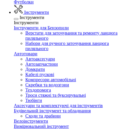
Футболки
Інструменти
Інструменти
Інструменти
Інструменти для Бензопили
Верстати для заточування та ремонту ланцюга
пиляльного
Набори для ручного заточування ланцюга
пиляльного
Автотовари
Автоаксесуари
Автозапчастини
Домкрати
Кабелі пускові
Компресори автомобільні
Скребки та водозгони
Техдопомога
Троси стяжні та буксирувальні
Тюбінги
Аксесуари та комплектуючі для інструментів
Будівельний інструмент та обладнання
Сходи та драбини
Велоінструменти
Вимірювальний інструмент