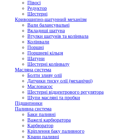
Півосі
Редуктор
Шестерні
Кривошипно-шатунний механізм
Вали балансувальні
Вкладиші шатуна
Втулки шатунів та колінвала
Колінвали
Поршні
Поршневі кільця
Шатуни
Шестерні колінвалу
Масляна система
Болти зливу олії
Датчики тиску олії (механічні)
Маслонасос
Шестерні відцентрового регулятора
Щупи масляні та пробки
Підшипники
Паливна система
Баки паливні
Важелі карбюратора
Карбюратор
Кріплення баку паливного
Крани паливні