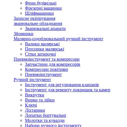
Фени будівельні
Фрезерні машинки
Шліфмашинки
Захисне екіпірування
зварювальне обладнання
Зварювальні апарати
Зйомники
Малярно-оздоблювальний ручний інструмент
Валики малярські
Пензлики малярські
Сітки затирочні
Пневмоінструмент та компресори
Запчастини для компресорів
Компресори повітряні
Пневмоінструмент
Ручний інструмент
Інструмент для регулювання клапанів
Інструмент для ремонту покришок та камер
Викрутки
Вирви та лійки
Ключі
Ліхтарики
Лопатки бортувальні
Молотки та кувалди
Набори ручного інструменту