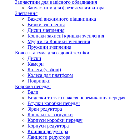
Запчастини для навісного обладнання
Запчастини для фрези-культиватора
Зчеплення
Важелі вижимного підшипника
Вилки зчеплення
Диски зчеплення
Ковпаки захисні кришки зчеплення
Муфти та Кошики зчеплення
Пружини зчеплення
Колеса та гума для садової техніки
Диски
Камери
Колеса (у зборі)
Колеса для платформ
Покришки
Коробка передач
Вали
Виделки та тяга важеля перемикання передач
Втулки коробки передач
Зірки редуктора
Ковпаки та заглушки
Корпуси коробки передач
Корпуси редуктора
Кришки редуктора
Ланцюги редуктора