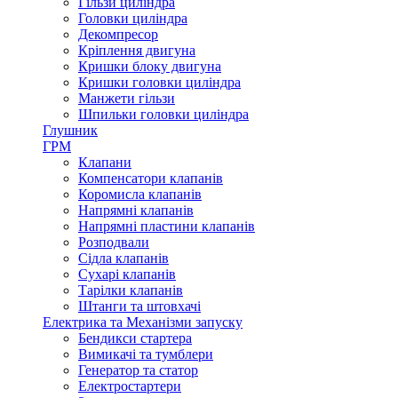
Гільзи циліндра
Головки циліндра
Декомпресор
Кріплення двигуна
Кришки блоку двигуна
Кришки головки циліндра
Манжети гільзи
Шпильки головки циліндра
Глушник
ГРМ
Клапани
Компенсатори клапанів
Коромисла клапанів
Напрямні клапанів
Напрямні пластини клапанів
Розподвали
Сідла клапанів
Сухарі клапанів
Тарілки клапанів
Штанги та штовхачі
Електрика та Механізми запуску
Бендикси стартера
Вимикачі та тумблери
Генератор та статор
Електростартери