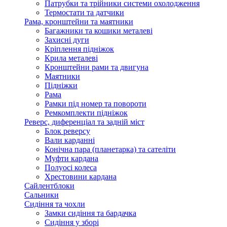
Патрубки та трійники системи охолодження
Термостати та датчики
Рама, кронштейни та маятники
Багажники та кошики металеві
Захисні дуги
Кріплення підніжок
Крила металеві
Кронштейни рами та двигуна
Маятники
Підніжки
Рама
Рамки під номер та повороти
Ремкомплекти підніжок
Реверс, диференціал та задній міст
Блок реверсу
Вали карданні
Конічна пара (планетарка) та сателіти
Муфти кардана
Полуосі колеса
Хрестовини кардана
Сайлентблоки
Сальники
Сидіння та чохли
Замки сидіння та бардачка
Сидіння у зборі