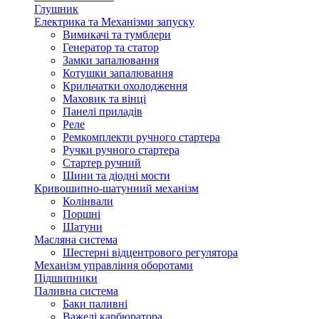
Глушник
Електрика та Механізми запуску
Вимикачі та тумблери
Генератор та статор
Замки запалювання
Котушки запалювання
Крильчатки охолодження
Маховик та вінці
Панелі приладів
Реле
Ремкомплекти ручного стартера
Ручки ручного стартера
Стартер ручний
Шини та діодні мости
Кривошипно-шатунний механізм
Колінвали
Поршні
Шатуни
Масляна система
Шестерні відцентрового регулятора
Механізм управління оборотами
Підшипники
Паливна система
Баки паливні
Важелі карбюратора