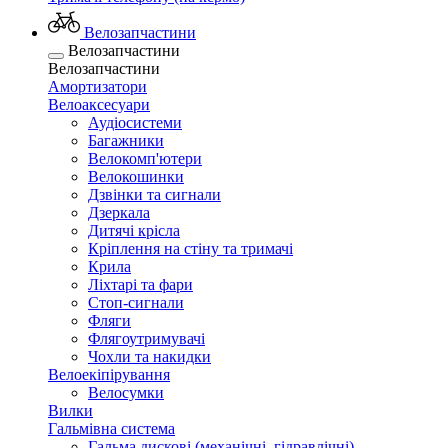
Велозапчастини
Велозапчастини
Велозапчастини
Амортизатори
Велоаксесуари
Аудіосистеми
Багажники
Велокомп'ютери
Велокошинки
Дзвінки та сигнали
Дзеркала
Дитячі крісла
Кріплення на стіну та тримачі
Крила
Ліхтарі та фари
Стоп-сигнали
Фляги
Флягоутримувачі
Чохли та накидки
Велоекіпірування
Велосумки
Вилки
Гальмівна система
Гальма дискові (механічні, гідравлічні)