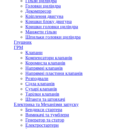
Гільзи циліндра
Головки циліндра
Декомпресор
Кріплення двигуна
Кришки блоку двигуна
Кришки головки циліндра
Манжети гільзи
Шпильки головки циліндра
Глушник
ГРМ
Клапани
Компенсатори клапанів
Коромисла клапанів
Напрямні клапанів
Напрямні пластини клапанів
Розподвали
Сідла клапанів
Сухарі клапанів
Тарілки клапанів
Штанги та штовхачі
Електрика та Механізми запуску
Бендикси стартера
Вимикачі та тумблери
Генератор та статор
Електростартери