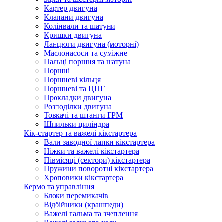
Картер двигуна
Клапани двигуна
Колінвали та шатуни
Кришки двигуна
Ланцюги двигуна (моторні)
Маслонасоси та суміжне
Пальці поршня та шатуна
Поршні
Поршневі кільця
Поршневі та ЦПГ
Прокладки двигуна
Розподілки двигуна
Товкачі та штанги ГРМ
Шпильки циліндра
Кік-стартер та важелі кікстартера
Вали заводної лапки кікстартера
Ніжки та важелі кікстартера
Півмісяці (сектори) кікстартера
Пружини поворотні кікстартера
Хроповики кікстартера
Кермо та управління
Блоки перемикачів
Відбійники (крашпеди)
Важелі гальма та зчеплення