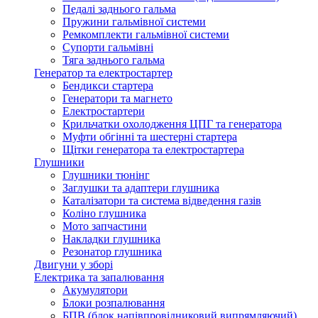
Педалі заднього гальма
Пружини гальмівної системи
Ремкомплекти гальмівної системи
Супорти гальмівні
Тяга заднього гальма
Генератор та електростартер
Бендикси стартера
Генератори та магнето
Електростартери
Крильчатки охолодження ЦПГ та генератора
Муфти обгінні та шестерні стартера
Щітки генератора та електростартера
Глушники
Глушники тюнінг
Заглушки та адаптери глушника
Каталізатори та система відведення газів
Коліно глушника
Мото запчастини
Накладки глушника
Резонатор глушника
Двигуни у зборі
Електрика та запалювання
Акумулятори
Блоки розпалювання
БПВ (блок напівпровідниковий випрямляючий)