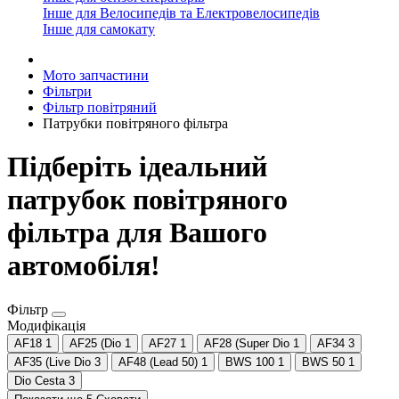
Інше для Велосипедів та Електровелосипедів
Інше для самокату
Мото запчастини
Фільтри
Фільтр повітряний
Патрубки повітряного фільтра
Підберіть ідеальний
патрубок повітряного
фільтра для Вашого
автомобіля!
Фільтр
Модифікація
AF18
1
AF25 (Dio
1
AF27
1
AF28 (Super Dio
1
AF34
3
AF35 (Live Dio
3
AF48 (Lead 50)
1
BWS 100
1
BWS 50
1
Dio Cesta
3