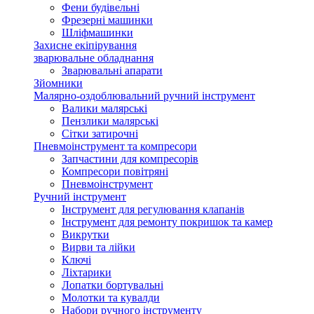
Фени будівельні
Фрезерні машинки
Шліфмашинки
Захисне екіпірування
зварювальне обладнання
Зварювальні апарати
Зйомники
Малярно-оздоблювальний ручний інструмент
Валики малярські
Пензлики малярські
Сітки затирочні
Пневмоінструмент та компресори
Запчастини для компресорів
Компресори повітряні
Пневмоінструмент
Ручний інструмент
Інструмент для регулювання клапанів
Інструмент для ремонту покришок та камер
Викрутки
Вирви та лійки
Ключі
Ліхтарики
Лопатки бортувальні
Молотки та кувалди
Набори ручного інструменту