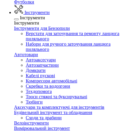
Футболки
Інструменти
Інструменти
Інструменти
Інструменти для Бензопили
Верстати для заточування та ремонту ланцюга
пиляльного
Набори для ручного заточування ланцюга
пиляльного
Автотовари
Автоаксесуари
Автозапчастини
Домкрати
Кабелі пускові
Компресори автомобільні
Скребки та водозгони
Техдопомога
Троси стяжні та буксирувальні
Тюбінги
Аксесуари та комплектуючі для інструментів
Будівельний інструмент та обладнання
Сходи та драбини
Велоінструменти
Вимірювальний інструмент