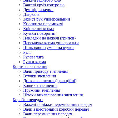
Важелі заднього ходу
Важелі круїз контролю
Демпфери керма
Дзеркала
Захист рук універсальний
Кнопки та перемикачі
Кріплення керма
Кулаки поворотні
Накладки на важелі (грипси)
Перемичка керма універсальна
Пильовики гумові на ручки
Рулі
Рулева тяга
Ручки керма
Корзина зчеплення
Вали приводу зчеплення
Втулки зчеплення
Диски зчеплення (фрикційні)
Кошики зчеплення
Пружини зчеплення
Штоки вичавлювання зчеплення
Коробка передач
Важелі та ніжки перемикання передач
Вали з шестернями коробки передач
Вали перемикання передач