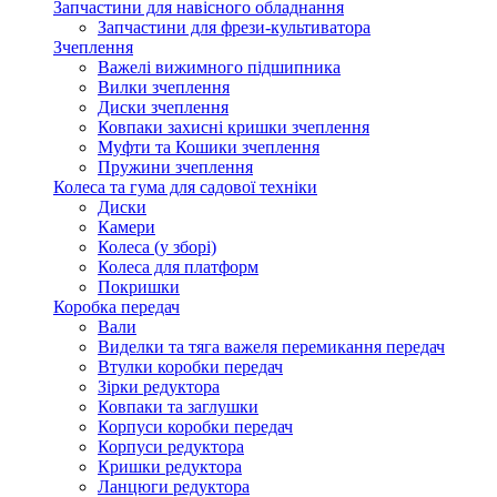
Запчастини для навісного обладнання
Запчастини для фрези-культиватора
Зчеплення
Важелі вижимного підшипника
Вилки зчеплення
Диски зчеплення
Ковпаки захисні кришки зчеплення
Муфти та Кошики зчеплення
Пружини зчеплення
Колеса та гума для садової техніки
Диски
Камери
Колеса (у зборі)
Колеса для платформ
Покришки
Коробка передач
Вали
Виделки та тяга важеля перемикання передач
Втулки коробки передач
Зірки редуктора
Ковпаки та заглушки
Корпуси коробки передач
Корпуси редуктора
Кришки редуктора
Ланцюги редуктора