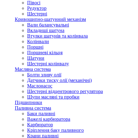
Півосі
Редуктор
Шестерні
Кривошипно-шатунний механізм
Вали балансувальні
Вкладиші шатуна
Втулки шатунів та колінвала
Колінвали
Поршні
Поршневі кільця
Шатуни
Шестерні колінвалу
Масляна система
Болти зливу олії
Датчики тиску олії (механічні)
Маслонасос
Шестерні відцентрового регулятора
Щупи масляні та пробки
Підшипники
Паливна система
Баки паливні
Важелі карбюратора
Карбюратор
Кріплення баку паливного
Крани паливні