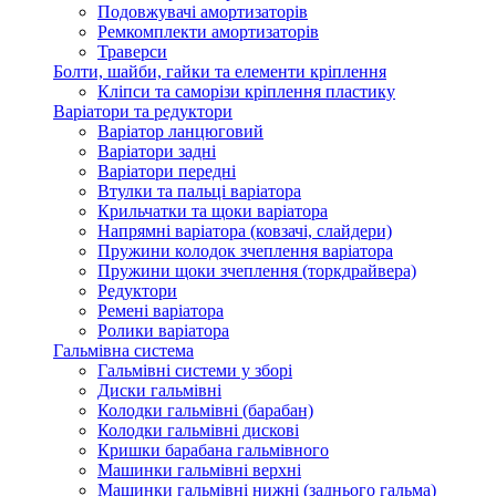
Подовжувачі амортизаторів
Ремкомплекти амортизаторів
Траверси
Болти, шайби, гайки та елементи кріплення
Кліпси та саморізи кріплення пластику
Варіатори та редуктори
Варіатор ланцюговий
Варіатори задні
Варіатори передні
Втулки та пальці варіатора
Крильчатки та щоки варіатора
Напрямні варіатора (ковзачі, слайдери)
Пружини колодок зчеплення варіатора
Пружини щоки зчеплення (торкдрайвера)
Редуктори
Ремені варіатора
Ролики варіатора
Гальмівна система
Гальмівні системи у зборі
Диски гальмівні
Колодки гальмівні (барабан)
Колодки гальмівні дискові
Кришки барабана гальмівного
Машинки гальмівні верхні
Машинки гальмівні нижні (заднього гальма)