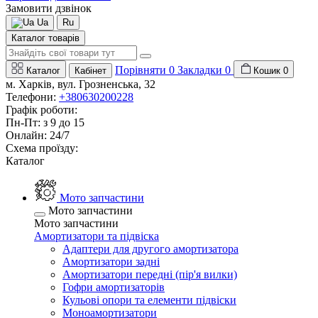
Замовити дзвінок
Ua
Ru
Каталог товарів
Порівняти
0
Закладки
0
Каталог
Кабінет
Кошик
0
м. Харків, вул. Грозненська, 32
Телефони:
+380630200228
Графік роботи:
Пн-Пт: з 9 до 15
Онлайн: 24/7
Схема проїзду:
Каталог
Мото запчастини
Мото запчастини
Мото запчастини
Амортизатори та підвіска
Адаптери для другого амортизатора
Амортизатори задні
Амортизатори передні (пір'я вилки)
Гофри амортизаторів
Кульові опори та елементи підвіски
Моноамортизатори