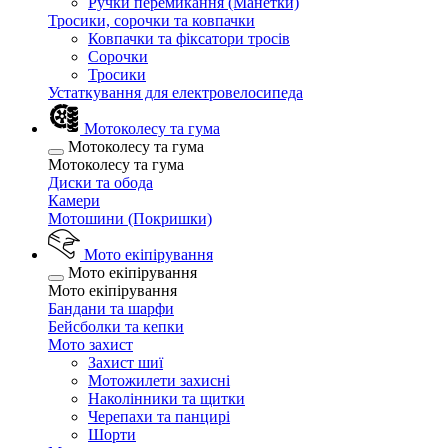
Ручки перемикання (Манетки)
Тросики, сорочки та ковпачки
Ковпачки та фіксатори тросів
Сорочки
Тросики
Устаткування для електровелосипеда
Мотоколесу та гума
Мотоколесу та гума
Мотоколесу та гума
Диски та обода
Камери
Мотошини (Покришки)
Мото екіпірування
Мото екіпірування
Мото екіпірування
Бандани та шарфи
Бейсболки та кепки
Мото захист
Захист шиї
Мотожилети захисні
Наколінники та щитки
Черепахи та панцирі
Шорти