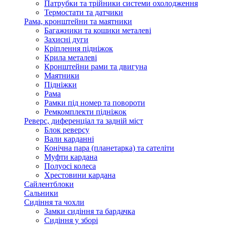
Патрубки та трійники системи охолодження
Термостати та датчики
Рама, кронштейни та маятники
Багажники та кошики металеві
Захисні дуги
Кріплення підніжок
Крила металеві
Кронштейни рами та двигуна
Маятники
Підніжки
Рама
Рамки під номер та повороти
Ремкомплекти підніжок
Реверс, диференціал та задній міст
Блок реверсу
Вали карданні
Конічна пара (планетарка) та сателіти
Муфти кардана
Полуосі колеса
Хрестовини кардана
Сайлентблоки
Сальники
Сидіння та чохли
Замки сидіння та бардачка
Сидіння у зборі