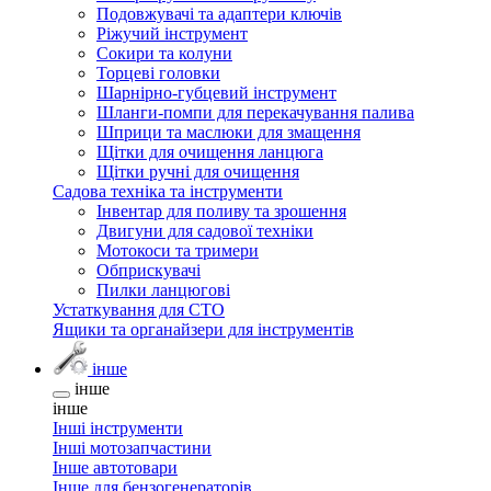
Подовжувачі та адаптери ключів
Ріжучий інструмент
Сокири та колуни
Торцеві головки
Шарнірно-губцевий інструмент
Шланги-помпи для перекачування палива
Шприци та маслюки для змащення
Щітки для очищення ланцюга
Щітки ручні для очищення
Садова техніка та інструменти
Інвентар для поливу та зрошення
Двигуни для садової техніки
Мотокоси та тримери
Обприскувачі
Пилки ланцюгові
Устаткування для СТО
Ящики та органайзери для інструментів
інше
інше
інше
Інші інструменти
Інші мотозапчастини
Інше автотовари
Інше для бензогенераторів