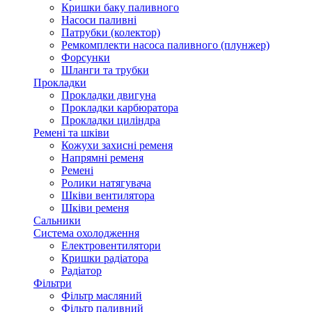
Кришки баку паливного
Насоси паливні
Патрубки (колектор)
Ремкомплекти насоса паливного (плунжер)
Форсунки
Шланги та трубки
Прокладки
Прокладки двигуна
Прокладки карбюратора
Прокладки циліндра
Ремені та шківи
Кожухи захисні ременя
Напрямні ременя
Ремені
Ролики натягувача
Шківи вентилятора
Шківи ременя
Сальники
Система охолодження
Електровентилятори
Кришки радіатора
Радіатор
Фільтри
Фільтр масляний
Фільтр паливний