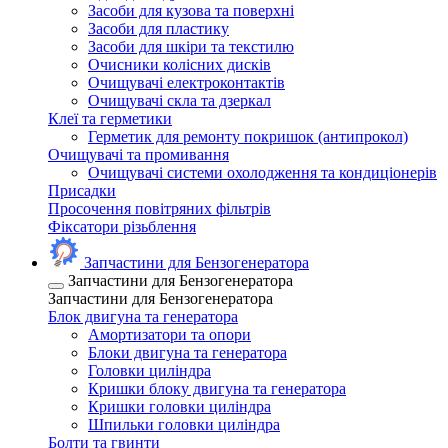
Засоби для кузова та поверхні
Засоби для пластику
Засоби для шкіри та текстилю
Очисники колісних дисків
Очищувачі електроконтактів
Очищувачі скла та дзеркал
Клеї та герметики
Герметик для ремонту покришок (антипрокол)
Очищувачі та промивання
Очищувачі системи охолодження та кондиціонерів
Присадки
Просочення повітряних фільтрів
Фіксатори різьблення
Запчастини для Бензогенератора
Запчастини для Бензогенератора
Запчастини для Бензогенератора
Блок двигуна та генератора
Амортизатори та опори
Блоки двигуна та генератора
Головки циліндра
Кришки блоку двигуна та генератора
Кришки головки циліндра
Шпильки головки циліндра
Болти та гвинти