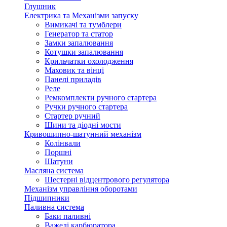
Глушник
Електрика та Механізми запуску
Вимикачі та тумблери
Генератор та статор
Замки запалювання
Котушки запалювання
Крильчатки охолодження
Маховик та вінці
Панелі приладів
Реле
Ремкомплекти ручного стартера
Ручки ручного стартера
Стартер ручний
Шини та діодні мости
Кривошипно-шатунний механізм
Колінвали
Поршні
Шатуни
Масляна система
Шестерні відцентрового регулятора
Механізм управління оборотами
Підшипники
Паливна система
Баки паливні
Важелі карбюратора