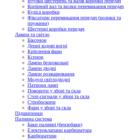
Втулки шестерень та валів коробки передач
Копірний вал та вилки перемикання передач
Куліса коробки
Фіксатори перемикання передач (ролики та
пружини)
Шестерні коробки передач
Лампи та світло
Біксенон
Денні ходові вогні
Кріплення фари
Ксенон
Лампи безцокольні
Лампи діодні
Лампи розжарювання
Модулі світлодіодні
Патрони ламп
Повороти у зборі та скла
Стоп-сигнали у зборі та скла
Стробоскопи
Фари у зборі та скла
Підшипники
Паливна система
Баки паливні (бензобаки)
Електроклапани карбюратора
Карбюратори