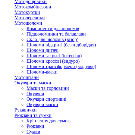
Мотодощовики
Мотокомбінезони
Мотокуртки
Моточеревики
Мотошоломи
Компоненти для шоломів
Підшоломники та балаклави
Скло для шоломів (візор)
Шоломи відкриті (без підборіддя)
Шоломи дитячі
Шоломи закриті (інтеграл)
Шоломи кросові (ендуро)
Шоломи трансформери (модуляр)
Шоломи-каски
Мотоштани
Окуляри та маски
Маски та горловини
Окуляри
Окуляри спортивні
Окуляри-маски
Рукавички
Рюкзаки та сумки
Кріплення для сумок
Рюкзаки
Сумки