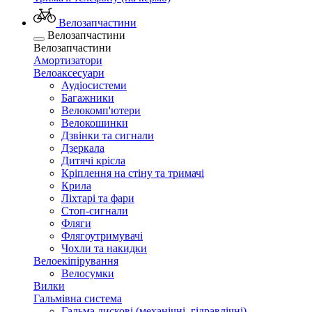
Велозапчастини
Велозапчастини
Велозапчастини
Амортизатори
Велоаксесуари
Аудіосистеми
Багажники
Велокомп'ютери
Велокошинки
Дзвінки та сигнали
Дзеркала
Дитячі крісла
Кріплення на стіну та тримачі
Крила
Ліхтарі та фари
Стоп-сигнали
Фляги
Флягоутримувачі
Чохли та накидки
Велоекіпірування
Велосумки
Вилки
Гальмівна система
Гальма дискові (механічні, гідравлічні)