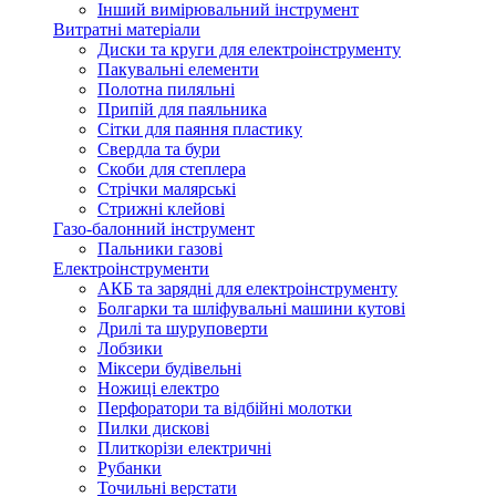
Інший вимірювальний інструмент
Витратні матеріали
Диски та круги для електроінструменту
Пакувальні елементи
Полотна пиляльні
Припій для паяльника
Сітки для паяння пластику
Свердла та бури
Скоби для степлера
Стрічки малярські
Стрижні клейові
Газо-балонний інструмент
Пальники газові
Електроінструменти
АКБ та зарядні для електроінструменту
Болгарки та шліфувальні машини кутові
Дрилі та шуруповерти
Лобзики
Міксери будівельні
Ножиці електро
Перфоратори та відбійні молотки
Пилки дискові
Плиткорізи електричні
Рубанки
Точильні верстати