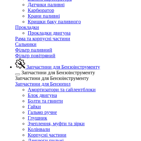
Датчики паливні
Карбюратор
Крани паливні
Кришки баку паливного
Прокладки
Прокладки двигуна
Рама та корпусні частини
Сальники
Фільтр паливний
Фільтр повітряний
Запчастини для Бензоінструменту
Запчастини для Бензоінструменту
Запчастини для Бензоінструменту
Запчастини для Бензопил
Амортизатори та сайлентблоки
Блок двигуна
Болти та гвинти
Гайки
Гальмо ручне
Глушник
Зчеплення, муфти та зірки
Колінвали
Корпусні частини
Ланцюги пильні