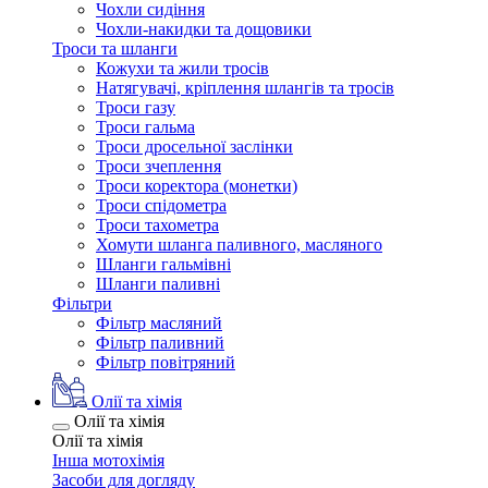
Чохли сидіння
Чохли-накидки та дощовики
Троси та шланги
Кожухи та жили тросів
Натягувачі, кріплення шлангів та тросів
Троси газу
Троси гальма
Троси дросельної заслінки
Троси зчеплення
Троси коректора (монетки)
Троси спідометра
Троси тахометра
Хомути шланга паливного, масляного
Шланги гальмівні
Шланги паливні
Фільтри
Фільтр масляний
Фільтр паливний
Фільтр повітряний
Олії та хімія
Олії та хімія
Олії та хімія
Інша мотохімія
Засоби для догляду