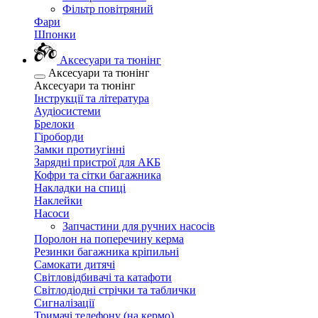
Фільтр повітряний
Фари
Шпонки
Аксесуари та тюнінг
Аксесуари та тюнінг
Аксесуари та тюнінг
Інструкції та література
Аудіосистеми
Брелоки
Гіроборди
Замки протиугінні
Зарядні пристрої для АКБ
Кофри та сітки багажника
Накладки на спиці
Наклейки
Насоси
Запчастини для ручних насосів
Поролон на поперечину керма
Резинки багажника кріпильні
Самокати дитячі
Світловідбивачі та катафоти
Світлодіодні стрічки та таблички
Сигналізації
Тримачі телефону (на кермо)