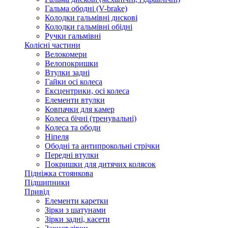
Гальма ободні (V-brake)
Колодки гальмівні дискові
Колодки гальмівні обідні
Ручки гальмівні
Колісні частини
Велокомери
Велопокришки
Втулки задні
Гайки осі колеса
Ексцентрики, осі колеса
Елементи втулки
Ковпачки для камер
Колеса бічні (тренувальні)
Колеса та ободи
Ніпеля
Ободні та антипрокольні стрічки
Передні втулки
Покришки для дитячих колясок
Підніжка стоянкова
Підшипники
Привід
Елементи каретки
Зірки з шатунами
Зірки задні, касети