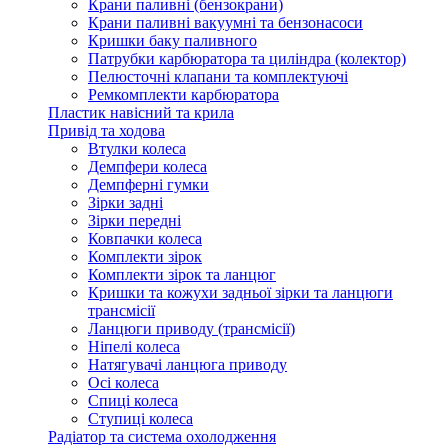
Крани паливні (бензокрани)
Крани паливні вакуумні та бензонасоси
Кришки баку паливного
Патрубки карбюратора та циліндра (колектор)
Пелюсточні клапани та комплектуючі
Ремкомплекти карбюратора
Пластик навісний та крила
Привід та ходова
Втулки колеса
Демпфери колеса
Демпферні гумки
Зірки задні
Зірки передні
Ковпачки колеса
Комплекти зірок
Комплекти зірок та ланцюг
Кришки та кожухи задньої зірки та ланцюги
трансмісії
Ланцюги приводу (трансмісії)
Ніпелі колеса
Натягувачі ланцюга приводу
Осі колеса
Спиці колеса
Ступиці колеса
Радіатор та система охолодження