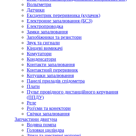
Вольтметри
Датчики
Ексцентрик переривника (кулачок)
Електронне запалювання (БСЗ)
Електропроводка
Замки запалювання
Запобіжники та резистори
Звук та сигнали
Кінцеві вимикачі
Комутатори
Конденсатори
Контакти запалювання
Контактний переривник
Котушки запалювання
Панелі приладів спідометра
Плати
Пульт провідного дистанційного керування
(ППДУ)
Реле
Роз'єми та конектори
Свічки запалювання
Запчастини двигуна
Водяна помпа
Головки циліндра
Зірки та шестерні моторні