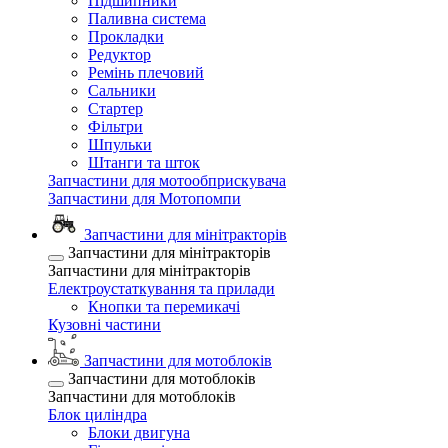
Підшипники
Паливна система
Прокладки
Редуктор
Ремінь плечовий
Сальники
Стартер
Фільтри
Шпульки
Штанги та шток
Запчастини для мотообприскувача
Запчастини для Мотопомпи
Запчастини для мінітракторів
Запчастини для мінітракторів
Запчастини для мінітракторів
Електроустаткування та прилади
Кнопки та перемикачі
Кузовні частини
Запчастини для мотоблоків
Запчастини для мотоблоків
Запчастини для мотоблоків
Блок циліндра
Блоки двигуна