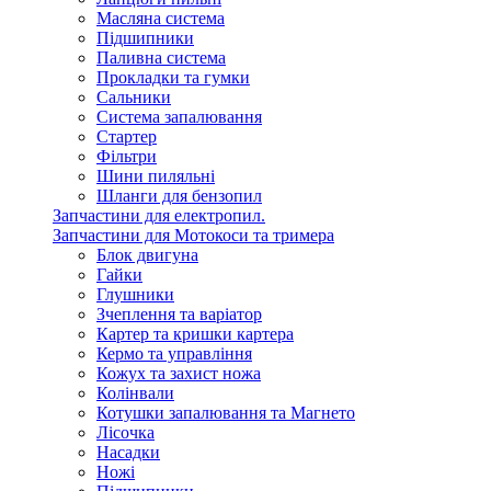
Масляна система
Підшипники
Паливна система
Прокладки та гумки
Сальники
Система запалювання
Стартер
Фільтри
Шини пиляльні
Шланги для бензопил
Запчастини для електропил.
Запчастини для Мотокоси та тримера
Блок двигуна
Гайки
Глушники
Зчеплення та варіатор
Картер та кришки картера
Кермо та управління
Кожух та захист ножа
Колінвали
Котушки запалювання та Магнето
Лісочка
Насадки
Ножі