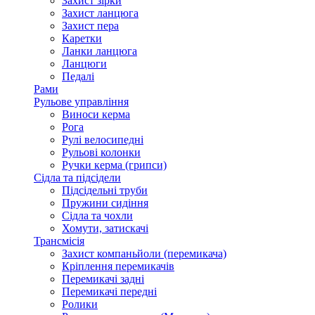
Захист зірки
Захист ланцюга
Захист пера
Каретки
Ланки ланцюга
Ланцюги
Педалі
Рами
Рульове управління
Виноси керма
Рога
Рулі велосипедні
Рульові колонки
Ручки керма (грипси)
Сідла та підсідели
Підсідельні труби
Пружини сидіння
Сідла та чохли
Хомути, затискачі
Трансмісія
Захист компаньйоли (перемикача)
Кріплення перемикачів
Перемикачі задні
Перемикачі передні
Ролики