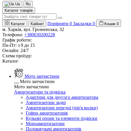
Ua
Ru
Каталог товарів
Порівняти
0
Закладки
0
Каталог
Кабінет
Кошик
0
м. Харків, вул. Грозненська, 32
Телефони:
+380630200228
Графік роботи:
Пн-Пт: з 9 до 15
Онлайн: 24/7
Схема проїзду:
Каталог
Мото запчастини
Мото запчастини
Мото запчастини
Амортизатори та підвіска
Адаптери для другого амортизатора
Амортизатори задні
Амортизатори передні (пір'я вилки)
Гофри амортизаторів
Кульові опори та елементи підвіски
Моноамортизатори
Подовжувачі амортизаторів