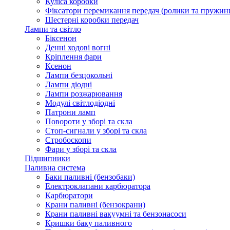
Куліса коробки
Фіксатори перемикання передач (ролики та пружин
Шестерні коробки передач
Лампи та світло
Біксенон
Денні ходові вогні
Кріплення фари
Ксенон
Лампи безцокольні
Лампи діодні
Лампи розжарювання
Модулі світлодіодні
Патрони ламп
Повороти у зборі та скла
Стоп-сигнали у зборі та скла
Стробоскопи
Фари у зборі та скла
Підшипники
Паливна система
Баки паливні (бензобаки)
Електроклапани карбюратора
Карбюратори
Крани паливні (бензокрани)
Крани паливні вакуумні та бензонасоси
Кришки баку паливного