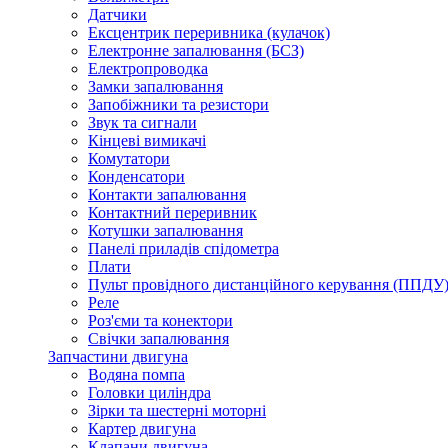
Датчики
Ексцентрик переривника (кулачок)
Електронне запалювання (БСЗ)
Електропроводка
Замки запалювання
Запобіжники та резистори
Звук та сигнали
Кінцеві вимикачі
Комутатори
Конденсатори
Контакти запалювання
Контактний переривник
Котушки запалювання
Панелі приладів спідометра
Плати
Пульт провідного дистанційного керування (ППДУ
Реле
Роз'єми та конектори
Свічки запалювання
Запчастини двигуна
Водяна помпа
Головки циліндра
Зірки та шестерні моторні
Картер двигуна
Клапани двигуна