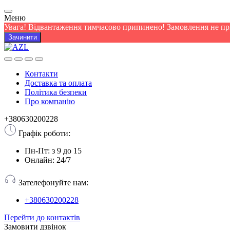
Меню
Увага! Відвантаження тимчасово припинено! Замовлення не п
Зачинити
Контакти
Доставка та оплата
Політика безпеки
Про компанію
+380630200228
Графік роботи:
Пн-Пт: з 9 до 15
Онлайн: 24/7
Зателефонуйте нам:
+380630200228
Перейти до контактів
Замовити дзвінок