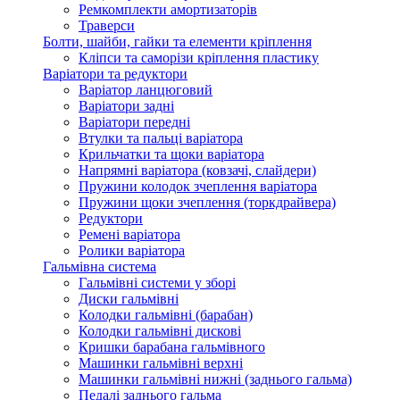
Ремкомплекти амортизаторів
Траверси
Болти, шайби, гайки та елементи кріплення
Кліпси та саморізи кріплення пластику
Варіатори та редуктори
Варіатор ланцюговий
Варіатори задні
Варіатори передні
Втулки та пальці варіатора
Крильчатки та щоки варіатора
Напрямні варіатора (ковзачі, слайдери)
Пружини колодок зчеплення варіатора
Пружини щоки зчеплення (торкдрайвера)
Редуктори
Ремені варіатора
Ролики варіатора
Гальмівна система
Гальмівні системи у зборі
Диски гальмівні
Колодки гальмівні (барабан)
Колодки гальмівні дискові
Кришки барабана гальмівного
Машинки гальмівні верхні
Машинки гальмівні нижні (заднього гальма)
Педалі заднього гальма