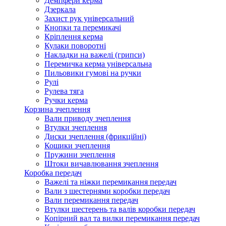
Демпфери керма
Дзеркала
Захист рук універсальний
Кнопки та перемикачі
Кріплення керма
Кулаки поворотні
Накладки на важелі (грипси)
Перемичка керма універсальна
Пильовики гумові на ручки
Рулі
Рулева тяга
Ручки керма
Корзина зчеплення
Вали приводу зчеплення
Втулки зчеплення
Диски зчеплення (фрикційні)
Кошики зчеплення
Пружини зчеплення
Штоки вичавлювання зчеплення
Коробка передач
Важелі та ніжки перемикання передач
Вали з шестернями коробки передач
Вали перемикання передач
Втулки шестерень та валів коробки передач
Копірний вал та вилки перемикання передач