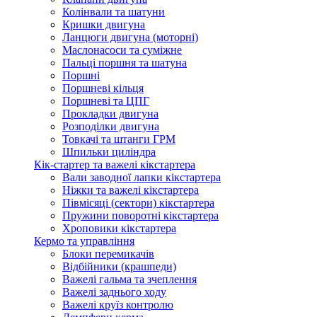
Колінвали та шатуни
Кришки двигуна
Ланцюги двигуна (моторні)
Маслонасоси та суміжне
Пальці поршня та шатуна
Поршні
Поршневі кільця
Поршневі та ЦПГ
Прокладки двигуна
Розподілки двигуна
Товкачі та штанги ГРМ
Шпильки циліндра
Кік-стартер та важелі кікстартера
Вали заводної лапки кікстартера
Ніжки та важелі кікстартера
Півмісяці (сектори) кікстартера
Пружини поворотні кікстартера
Хроповики кікстартера
Кермо та управління
Блоки перемикачів
Відбійники (крашпеди)
Важелі гальма та зчеплення
Важелі заднього ходу
Важелі круїз контролю