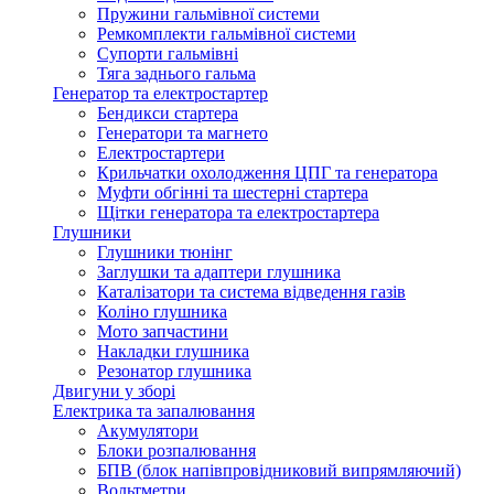
Пружини гальмівної системи
Ремкомплекти гальмівної системи
Супорти гальмівні
Тяга заднього гальма
Генератор та електростартер
Бендикси стартера
Генератори та магнето
Електростартери
Крильчатки охолодження ЦПГ та генератора
Муфти обгінні та шестерні стартера
Щітки генератора та електростартера
Глушники
Глушники тюнінг
Заглушки та адаптери глушника
Каталізатори та система відведення газів
Коліно глушника
Мото запчастини
Накладки глушника
Резонатор глушника
Двигуни у зборі
Електрика та запалювання
Акумулятори
Блоки розпалювання
БПВ (блок напівпровідниковий випрямляючий)
Вольтметри