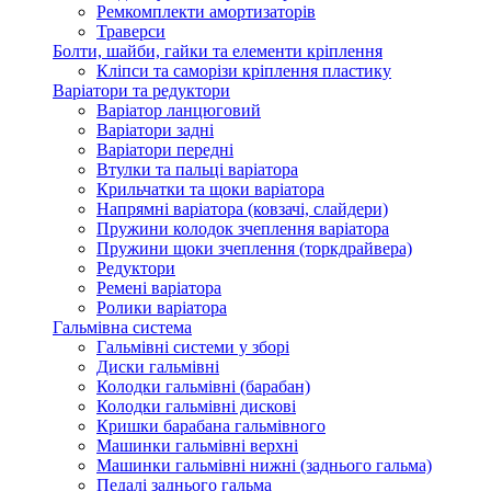
Ремкомплекти амортизаторів
Траверси
Болти, шайби, гайки та елементи кріплення
Кліпси та саморізи кріплення пластику
Варіатори та редуктори
Варіатор ланцюговий
Варіатори задні
Варіатори передні
Втулки та пальці варіатора
Крильчатки та щоки варіатора
Напрямні варіатора (ковзачі, слайдери)
Пружини колодок зчеплення варіатора
Пружини щоки зчеплення (торкдрайвера)
Редуктори
Ремені варіатора
Ролики варіатора
Гальмівна система
Гальмівні системи у зборі
Диски гальмівні
Колодки гальмівні (барабан)
Колодки гальмівні дискові
Кришки барабана гальмівного
Машинки гальмівні верхні
Машинки гальмівні нижні (заднього гальма)
Педалі заднього гальма