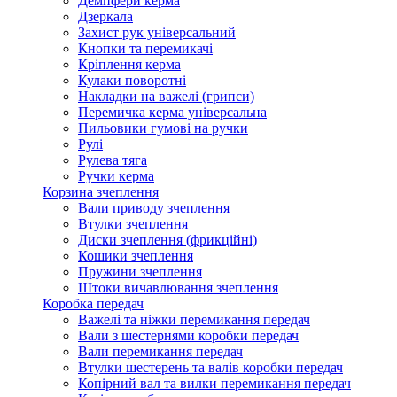
Демпфери керма
Дзеркала
Захист рук універсальний
Кнопки та перемикачі
Кріплення керма
Кулаки поворотні
Накладки на важелі (грипси)
Перемичка керма універсальна
Пильовики гумові на ручки
Рулі
Рулева тяга
Ручки керма
Корзина зчеплення
Вали приводу зчеплення
Втулки зчеплення
Диски зчеплення (фрикційні)
Кошики зчеплення
Пружини зчеплення
Штоки вичавлювання зчеплення
Коробка передач
Важелі та ніжки перемикання передач
Вали з шестернями коробки передач
Вали перемикання передач
Втулки шестерень та валів коробки передач
Копірний вал та вилки перемикання передач