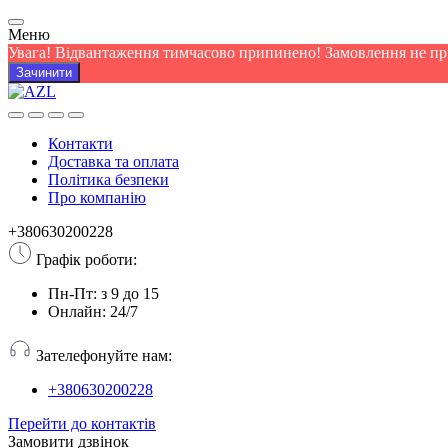
Меню
Увага! Відвантаження тимчасово припинено! Замовлення не п
Зачинити
Контакти
Доставка та оплата
Політика безпеки
Про компанію
+380630200228
Графік роботи:
Пн-Пт: з 9 до 15
Онлайн: 24/7
Зателефонуйте нам:
+380630200228
Перейти до контактів
Замовити дзвінок