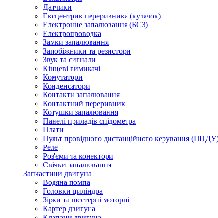
Датчики
Ексцентрик переривника (кулачок)
Електронне запалювання (БСЗ)
Електропроводка
Замки запалювання
Запобіжники та резистори
Звук та сигнали
Кінцеві вимикачі
Комутатори
Конденсатори
Контакти запалювання
Контактний переривник
Котушки запалювання
Панелі приладів спідометра
Плати
Пульт провідного дистанційного керування (ППДУ
Реле
Роз'єми та конектори
Свічки запалювання
Запчастини двигуна
Водяна помпа
Головки циліндра
Зірки та шестерні моторні
Картер двигуна
Клапани двигуна