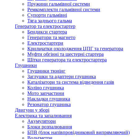
Пружини гальмівної системи
Ремкомплекти гальмівної системи
Супорти гальмівні
Тяга заднього гальма
Генератор та електростартер
Бендикси стартера
Генератори та магнето
Електростартери
Крильчатки охолодження ЦПГ та генератора
Муфти обгінні та шестерні стартера
Щітки генератора та електростартера
Глушники
Глушники тюнінг
Заглушки та адаптери глушника
Каталізатори та система відведення газів
Коліно глушника
Мото запчастини
Накладки глушника
Резонатор глушника
Двигуни у зборі
Електрика та запалювання
Акумулятори
Блоки розпалювання
БПВ (блок напівпровідниковий випрямляючий)
Вольтметри