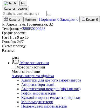
Ua
Ru
Каталог товарів
Порівняти
0
Закладки
0
Каталог
Кабінет
Кошик
0
м. Харків, вул. Грозненська, 32
Телефони:
+380630200228
Графік роботи:
Пн-Пт: з 9 до 15
Онлайн: 24/7
Схема проїзду:
Каталог
Мото запчастини
Мото запчастини
Мото запчастини
Амортизатори та підвіска
Адаптери для другого амортизатора
Амортизатори задні
Амортизатори передні (пір'я вилки)
Гофри амортизаторів
Кульові опори та елементи підвіски
Моноамортизатори
Подовжувачі амортизаторів