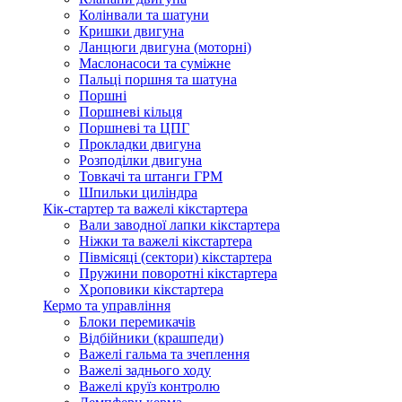
Колінвали та шатуни
Кришки двигуна
Ланцюги двигуна (моторні)
Маслонасоси та суміжне
Пальці поршня та шатуна
Поршні
Поршневі кільця
Поршневі та ЦПГ
Прокладки двигуна
Розподілки двигуна
Товкачі та штанги ГРМ
Шпильки циліндра
Кік-стартер та важелі кікстартера
Вали заводної лапки кікстартера
Ніжки та важелі кікстартера
Півмісяці (сектори) кікстартера
Пружини поворотні кікстартера
Хроповики кікстартера
Кермо та управління
Блоки перемикачів
Відбійники (крашпеди)
Важелі гальма та зчеплення
Важелі заднього ходу
Важелі круїз контролю