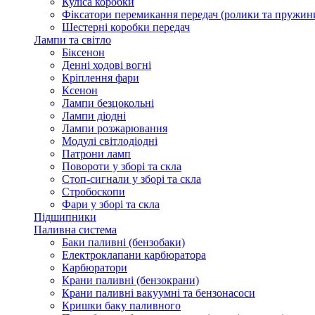
Куліса коробки
Фіксатори перемикання передач (ролики та пружин
Шестерні коробки передач
Лампи та світло
Біксенон
Денні ходові вогні
Кріплення фари
Ксенон
Лампи безцокольні
Лампи діодні
Лампи розжарювання
Модулі світлодіодні
Патрони ламп
Повороти у зборі та скла
Стоп-сигнали у зборі та скла
Стробоскопи
Фари у зборі та скла
Підшипники
Паливна система
Баки паливні (бензобаки)
Електроклапани карбюратора
Карбюратори
Крани паливні (бензокрани)
Крани паливні вакуумні та бензонасоси
Кришки баку паливного