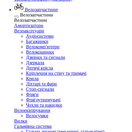
Велозапчастини
Велозапчастини
Велозапчастини
Амортизатори
Велоаксесуари
Аудіосистеми
Багажники
Велокомп'ютери
Велокошинки
Дзвінки та сигнали
Дзеркала
Дитячі крісла
Кріплення на стіну та тримачі
Крила
Ліхтарі та фари
Стоп-сигнали
Фляги
Флягоутримувачі
Чохли та накидки
Велоекіпірування
Велосумки
Вилки
Гальмівна система
Гальма дискові (механічні, гідравлічні)