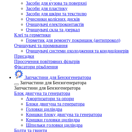
Засоби для кузова та поверхні
Засоби для пластику
Засоби для шкіри та текстилю
Очисники колісних дисків
Очищувачі електроконтактів
Очищувачі скла та дзеркал
Клеї та герметики
Герметик для ремонту покришок (антипрокол)
Очищувачі та промивання
Очищувачі системи охолодження та кондиціонерів
Присадки
Просочення повітряних фільтрів
Фіксатори різьблення
Запчастини для Бензогенератора
Запчастини для Бензогенератора
Запчастини для Бензогенератора
Блок двигуна та генератора
Амортизатори та опори
Блоки двигуна та генератора
Головки циліндра
Кришки блоку двигуна та генератора
Кришки головки циліндра
Шпильки головки циліндра
Болти та гвинти