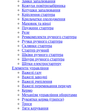
Замки запалювання
Кожухи повітрозабірника
Котушки запалювання
Кріплення стартера
Крильчатки охолодження
Маховик та вінці
Пружини стартера
Реле
Ремкомплекти ручного стартера
Ручки ручного стартера
Склянки стартера
Стартер ручний
Шківи ручного стартера
Шнури ручного стартера
Щітки електростартеру
Елементи управління
Важелі газу
Важелі заводні
Важелі зчеплення
Важелі перемикання передач
Кермо
Механізм управління оборотами
Рукоятки керма (грипси)
Троси
Тяги керування