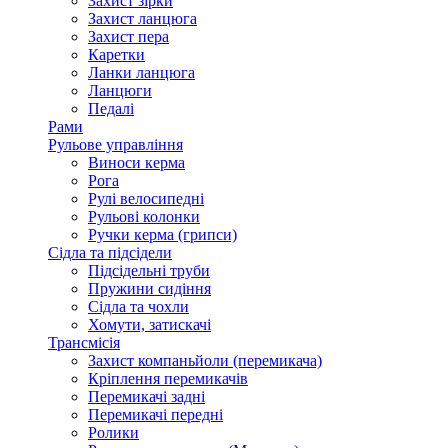
Захист зірки
Захист ланцюга
Захист пера
Каретки
Ланки ланцюга
Ланцюги
Педалі
Рами
Рульове управління
Виноси керма
Рога
Рулі велосипедні
Рульові колонки
Ручки керма (грипси)
Сідла та підсідели
Підсідельні труби
Пружини сидіння
Сідла та чохли
Хомути, затискачі
Трансмісія
Захист компаньйоли (перемикача)
Кріплення перемикачів
Перемикачі задні
Перемикачі передні
Ролики