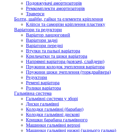
Подовжувачі амортизаторів
Ремкомплекти амортизаторів
Траверси
Болти, шайби, гайки та елементи кріплення
Кліпси та саморізи кріплення пластику
Варіатори та редуктори
Варіатор ланцюговий
Варіатори задні
Варіатори передні
Втулки та пальці варіатора
Крильчатки та щоки варіатора
Напрямні варіатора (ковзачі, слайдери)
Пружини колодок зчеплення варіатора
Пружини щоки зчеплення (торкдрайвера)
Редуктори
Ремені варіатора
Ролики варіатора
Гальмівна система
Гальмівні системи у зборі
Диски гальмівні
Колодки гальмівні (барабан)
Колодки гальмівні дискові
Кришки барабана гальмівного
Машинки гальмівні верхні
Машинки гальмівні нижні (заднього гальма)