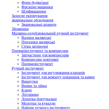
Фени будівельні
Фрезерні машинки
Шліфмашинки
Захисне екіпірування
зварювальне обладнання
Зварювальні апарати
Зйомники
Малярно-оздоблювальний ручний інструмент
Валики малярські
Пензлики малярські
Сітки затирочні
Пневмоінструмент та компресори
Запчастини для компресорів
Компресори повітряні
Пневмоінструмент
Ручний інструмент
Інструмент для регулювання клапанів
Інструмент для ремонту покришок та камер
Викрутки
Вирви та лійки
Ключі
Ліхтарики
Лопатки бортувальні
Молотки та кувалди
Набори ручного інструменту