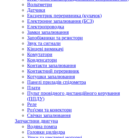
Вольтметри
Датчики
Ексцентрик переривника (кулачок)
Електронне запалювання (БСЗ)
Електропроводка
Замки запалювання
Запобіжники та резистори
Звук та сигнали
Кінцеві вимикачі
Комутатори
Конденсатори
Контакти запалювання
Контактний переривник
Котушки запалювання
Панелі приладів спідометра
Плати
Пульт провідного дистанційного керування
(ППДУ)
Реле
Роз'єми та конектори
Свічки запалювання
Запчастини двигуна
Водяна помпа
Головки циліндра
Зірки та шестерні моторні