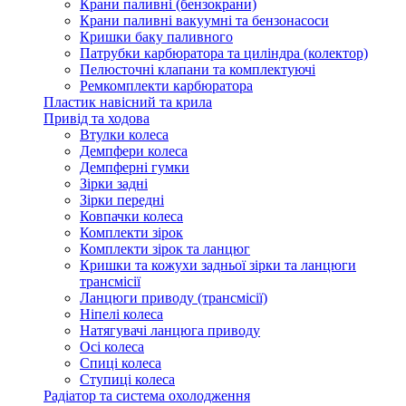
Крани паливні (бензокрани)
Крани паливні вакуумні та бензонасоси
Кришки баку паливного
Патрубки карбюратора та циліндра (колектор)
Пелюсточні клапани та комплектуючі
Ремкомплекти карбюратора
Пластик навісний та крила
Привід та ходова
Втулки колеса
Демпфери колеса
Демпферні гумки
Зірки задні
Зірки передні
Ковпачки колеса
Комплекти зірок
Комплекти зірок та ланцюг
Кришки та кожухи задньої зірки та ланцюги
трансмісії
Ланцюги приводу (трансмісії)
Ніпелі колеса
Натягувачі ланцюга приводу
Осі колеса
Спиці колеса
Ступиці колеса
Радіатор та система охолодження