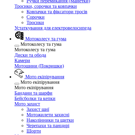
Ручки перемикання (Манетки)
Тросики, сорочки та ковпачки
Ковпачки та фіксатори тросів
Сорочки
Тросики
Устаткування для електровелосипеда
Мотоколесу та гума
Мотоколесу та гума
Мотоколесу та гума
Диски та обода
Камери
Мотошини (Покришки)
Мото екіпірування
Мото екіпірування
Мото екіпірування
Бандани та шарфи
Бейсболки та кепки
Мото захист
Захист шиї
Мотожилети захисні
Наколінники та щитки
Черепахи та панцирі
Шорти