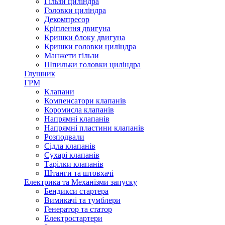
Гільзи циліндра
Головки циліндра
Декомпресор
Кріплення двигуна
Кришки блоку двигуна
Кришки головки циліндра
Манжети гільзи
Шпильки головки циліндра
Глушник
ГРМ
Клапани
Компенсатори клапанів
Коромисла клапанів
Напрямні клапанів
Напрямні пластини клапанів
Розподвали
Сідла клапанів
Сухарі клапанів
Тарілки клапанів
Штанги та штовхачі
Електрика та Механізми запуску
Бендикси стартера
Вимикачі та тумблери
Генератор та статор
Електростартери