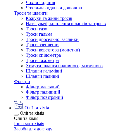
Чохли сидіння
Чохли-накидки та дощовики
Троси та шланги
Кожухи та жили тросів
Натягувачі, кріплення шлангів та тросів
Троси газу
Троси гальма
Троси дросельної заслінки
Троси зчеплення
Троси коректора (монетки)
Троси спідометра
Троси тахометра
Хомути шланга паливного, масляного
Шланги гальмівні
Шланги паливні
Фільтри
Фільтр масляний
Фільтр паливний
Фільтр повітряний
Олії та хімія
Олії та хімія
Олії та хімія
Інша мотохімія
Засоби для догляду