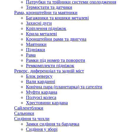
Патрубки та трійники системи охолодження
Термостати та датчики
Рама, кронштейни та маятники
Багажники та кошики металеві
Захисні дуги
Кріплення підніжок
Крила металеві
Кронштейни рами та двигуна
Маятники
Підніжки
Рама
Рамки під номер та повороти
Ремкомплекти підніжок
Реверс, диференціал та задній міст
Блок реверсу
Вали карданні
Конічна пара (планетарка) та сателіти
Муфти кардана
Полуосі колеса
Хрестовини кардана
Сайлентблоки
Сальники
Сидіння та чохли
Замки сидіння та бардачка
Сидіння у зборі