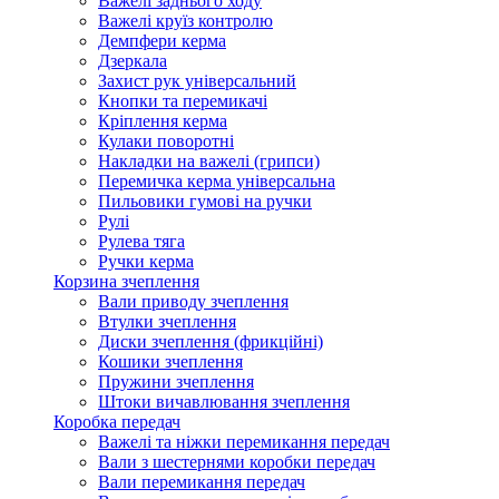
Важелі заднього ходу
Важелі круїз контролю
Демпфери керма
Дзеркала
Захист рук універсальний
Кнопки та перемикачі
Кріплення керма
Кулаки поворотні
Накладки на важелі (грипси)
Перемичка керма універсальна
Пильовики гумові на ручки
Рулі
Рулева тяга
Ручки керма
Корзина зчеплення
Вали приводу зчеплення
Втулки зчеплення
Диски зчеплення (фрикційні)
Кошики зчеплення
Пружини зчеплення
Штоки вичавлювання зчеплення
Коробка передач
Важелі та ніжки перемикання передач
Вали з шестернями коробки передач
Вали перемикання передач