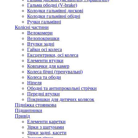
Гальма ободні (V-brake)
Колодки гальмівні дискові
Колодки гальмівні обідні
Ручки гальмівні
Колісні частини
Велокомери
Велопокришки
Втулки задні
Гайки осі колеса
Ексцентрики, осі колеса
Елементи втулки
Ковпачки для камер
Колеса бічні (тренувальні)
Колеса та ободи
Ніпеля
Ободні та антипрокольні стрічки
Передні втулки
Покришки для дитячих колясок
Підніжка стоянкова
Підшипники
Привід
Елементи каретки
Зірки з шатунами
Зірки задні, касети