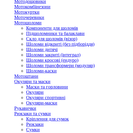
Мотодощовики
Мотокомбінезони
Мотокуртки
Моточеревики
Мотошоломи
Компоненти для шоломів
Підшоломники та балаклави
Скло для шоломів (візор)
Шоломи відкриті (без підборіддя)
Шоломи дитячі
Шоломи закриті (інтеграл)
Шоломи кросові (ендуро)
Шоломи трансформери (модуляр)
Шоломи-каски
Мотоштани
Окуляри та маски
Маски та горловини
Окуляри
Окуляри спортивні
Окуляри-маски
Рукавички
Рюкзаки та сумки
Кріплення для сумок
Рюкзаки
Сумки