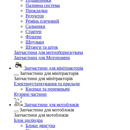
Підшипники
Паливна система
Прокладки
Редуктор
Ремінь плечовий
Сальники
Стартер
Фільтри
Шпульки
Штанги та шток
Запчастини для мотообприскувача
Запчастини для Мотопомпи
Запчастини для мінітракторів
Запчастини для мінітракторів
Запчастини для мінітракторів
Електроустаткування та прилади
Кнопки та перемикачі
Кузовні частини
Запчастини для мотоблоків
Запчастини для мотоблоків
Запчастини для мотоблоків
Блок циліндра
Блоки двигуна