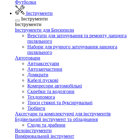
Футболки
Інструменти
Інструменти
Інструменти
Інструменти для Бензопили
Верстати для заточування та ремонту ланцюга
пиляльного
Набори для ручного заточування ланцюга
пиляльного
Автотовари
Автоаксесуари
Автозапчастини
Домкрати
Кабелі пускові
Компресори автомобільні
Скребки та водозгони
Техдопомога
Троси стяжні та буксирувальні
Тюбінги
Аксесуари та комплектуючі для інструментів
Будівельний інструмент та обладнання
Сходи та драбини
Велоінструменти
Вимірювальний інструмент