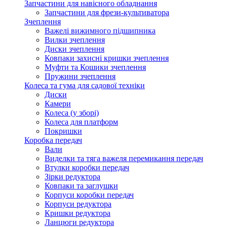
Запчастини для навісного обладнання
Запчастини для фрези-культиватора
Зчеплення
Важелі вижимного підшипника
Вилки зчеплення
Диски зчеплення
Ковпаки захисні кришки зчеплення
Муфти та Кошики зчеплення
Пружини зчеплення
Колеса та гума для садової техніки
Диски
Камери
Колеса (у зборі)
Колеса для платформ
Покришки
Коробка передач
Вали
Виделки та тяга важеля перемикання передач
Втулки коробки передач
Зірки редуктора
Ковпаки та заглушки
Корпуси коробки передач
Корпуси редуктора
Кришки редуктора
Ланцюги редуктора