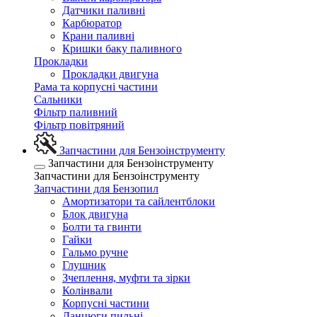
Датчики паливні
Карбюратор
Крани паливні
Кришки баку паливного
Прокладки
Прокладки двигуна
Рама та корпусні частини
Сальники
Фільтр паливний
Фільтр повітряний
Запчастини для Бензоінструменту
Запчастини для Бензоінструменту
Запчастини для Бензоінструменту
Запчастини для Бензопил
Амортизатори та сайлентблоки
Блок двигуна
Болти та гвинти
Гайки
Гальмо ручне
Глушник
Зчеплення, муфти та зірки
Колінвали
Корпусні частини
Ланцюги пильні