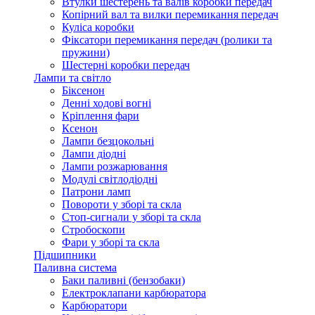
Втулки шестерень та валів коробки передач
Копірний вал та вилки перемикання передач
Куліса коробки
Фіксатори перемикання передач (ролики та
пружини)
Шестерні коробки передач
Лампи та світло
Біксенон
Денні ходові вогні
Кріплення фари
Ксенон
Лампи безцокольні
Лампи діодні
Лампи розжарювання
Модулі світлодіодні
Патрони ламп
Повороти у зборі та скла
Стоп-сигнали у зборі та скла
Стробоскопи
Фари у зборі та скла
Підшипники
Паливна система
Баки паливні (бензобаки)
Електроклапани карбюратора
Карбюратори