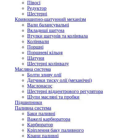
Півосі
Редуктор
Шестерні
Кривошипно-шатунний механізм
Вали балансувальні
Вкладиші шатуна
Втулки шатунів та колінвала
Колінвали
Поршні
Поршневі кільця
Шатуни
Шестерні колінвалу
Масляна система
Болти зливу олії
Датчики тиску олії (механічні)
Маслонасос
Шестерні відцентрового регулятора
Щупи масляні та пробки
Підшипники
Паливна система
Баки паливні
Важелі карбюратора
Карбюратор
Кріплення баку паливного
Крани паливні