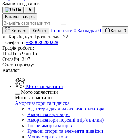
Замовити дзвінок
Ua
Ru
Каталог товарів
Порівняти
0
Закладки
0
Каталог
Кабінет
Кошик
0
м. Харків, вул. Грозненська, 32
Телефони:
+380630200228
Графік роботи:
Пн-Пт: з 9 до 15
Онлайн: 24/7
Схема проїзду:
Каталог
Мото запчастини
Мото запчастини
Мото запчастини
Амортизатори та підвіска
Адаптери для другого амортизатора
Амортизатори задні
Амортизатори передні (пір'я вилки)
Гофри амортизаторів
Кульові опори та елементи підвіски
Моноамортизатори