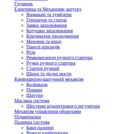
Глушник
Електрика та Механізми запуску
Вимикачі та тумблери
Генератор та статор
Замки запалювання
Котушки запалювання
Крильчатки охолодження
Маховик та вінці
Панелі приладів
Реле
Ремкомплекти ручного стартера
Ручки ручного стартера
Стартер ручний
Шини та діодні мости
Кривошипно-шатунний механізм
Колінвали
Поршні
Шатуни
Масляна система
Шестерні відцентрового регулятора
Механізм управління оборотами
Підшипники
Паливна система
Баки паливні
Важелі карбюратора