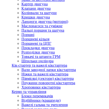
Картер двигуна
Клапани двигуна
Колінвали та шатуни
Кришки двигуна
Ланцюги двигуна (моторні)
Маслонасоси та суміжне
Пальці поршня та шатуна
Поршні
Поршневі кільця
Поршневі та ЦПГ
Прокладки двигуна
Розподілки двигуна
Товкачі та штанги ГРМ
Шпильки циліндра
Кік-стартер та важелі кікстартера
Вали заводної лапки кікстартера
Ніжки та важелі кікстартера
Півмісяці (сектори) кікстартера
Пружини поворотні кікстартера
Хроповики кікстартера
Кермо та управління
Блоки перемикачів
Відбійники (крашпеди)
Важелі гальма та зчеплення