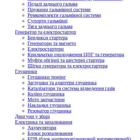
Педалі заднього гальма
Пружини гальмівної системи
Ремкомплекти гальмівної системи
Супорти гальмівні
Тяга заднього гальма
Генератор та електростартер
Бендикси стартера
Генератори та магнето
Електростартери
Крильчатки охолодження ЦПГ та генератора
Муфти обгінні та шестерні стартера
Щітки генератора та електростартера
Глушники
Глушники тюнінг
Заглушки та адаптери глушника
Каталізатори та система відведення газів
Коліно глушника
Мото запчастини
Накладки глушника
Резонатор глушника
Двигуни у зборі
Електрика та запалювання
Акумулятори
Блоки розпалювання
БПВ (блок напівпровідниковий випрямляючий)