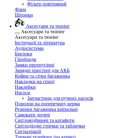
Фільтр повітряний
Фари
Шпонки
Аксесуари та тюнінг
Аксесуари та тюнінг
Аксесуари та тюнінг
Інструкції та література
Аудіосистеми
Брелоки
Гіроборди
Замки протиугінні
Зарядні пристрої для АКБ
Кофри та сітки багажника
Накладки на спиці
Наклейки
Насоси
Запчастини для ручних насосів
Поролон на поперечину керма
Резинки багажника кріпильні
Самокати дитячі
Світловідбивачі та катафоти
Світлодіодні стрічки та таблички
Сигналізації
Тримачі телефону (на кермо)