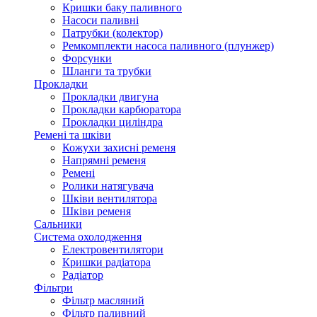
Кришки баку паливного
Насоси паливні
Патрубки (колектор)
Ремкомплекти насоса паливного (плунжер)
Форсунки
Шланги та трубки
Прокладки
Прокладки двигуна
Прокладки карбюратора
Прокладки циліндра
Ремені та шківи
Кожухи захисні ременя
Напрямні ременя
Ремені
Ролики натягувача
Шківи вентилятора
Шківи ременя
Сальники
Система охолодження
Електровентилятори
Кришки радіатора
Радіатор
Фільтри
Фільтр масляний
Фільтр паливний