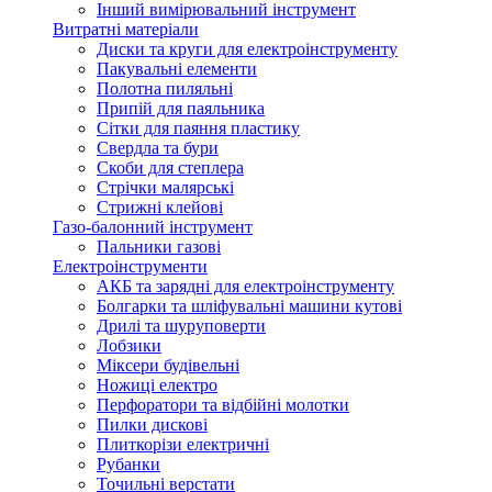
Інший вимірювальний інструмент
Витратні матеріали
Диски та круги для електроінструменту
Пакувальні елементи
Полотна пиляльні
Припій для паяльника
Сітки для паяння пластику
Свердла та бури
Скоби для степлера
Стрічки малярські
Стрижні клейові
Газо-балонний інструмент
Пальники газові
Електроінструменти
АКБ та зарядні для електроінструменту
Болгарки та шліфувальні машини кутові
Дрилі та шуруповерти
Лобзики
Міксери будівельні
Ножиці електро
Перфоратори та відбійні молотки
Пилки дискові
Плиткорізи електричні
Рубанки
Точильні верстати