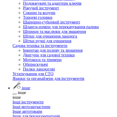
Подовжувачі та адаптери ключів
Ріжучий інструмент
Сокири та колуни
Торцеві головки
Шарнірно-губцевий інструмент
Шланги-помпи для перекачування палива
Шприци та маслюки для змащення
Щітки для очищення ланцюга
Щітки ручні для очищення
Садова техніка та інструменти
Інвентар для поливу та зрошення
Двигуни для садової техніки
Мотокоси та тримери
Обприскувачі
Пилки ланцюгові
Устаткування для СТО
Ящики та органайзери для інструментів
інше
інше
інше
Інші інструменти
Інші мотозапчастини
Інше автотовари
Інше для бензогенераторів