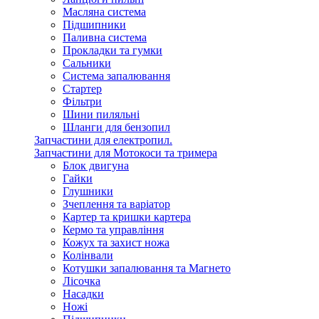
Масляна система
Підшипники
Паливна система
Прокладки та гумки
Сальники
Система запалювання
Стартер
Фільтри
Шини пиляльні
Шланги для бензопил
Запчастини для електропил.
Запчастини для Мотокоси та тримера
Блок двигуна
Гайки
Глушники
Зчеплення та варіатор
Картер та кришки картера
Кермо та управління
Кожух та захист ножа
Колінвали
Котушки запалювання та Магнето
Лісочка
Насадки
Ножі