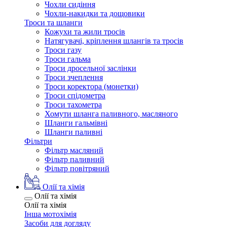
Чохли сидіння
Чохли-накидки та дощовики
Троси та шланги
Кожухи та жили тросів
Натягувачі, кріплення шлангів та тросів
Троси газу
Троси гальма
Троси дросельної заслінки
Троси зчеплення
Троси коректора (монетки)
Троси спідометра
Троси тахометра
Хомути шланга паливного, масляного
Шланги гальмівні
Шланги паливні
Фільтри
Фільтр масляний
Фільтр паливний
Фільтр повітряний
Олії та хімія
Олії та хімія
Олії та хімія
Інша мотохімія
Засоби для догляду