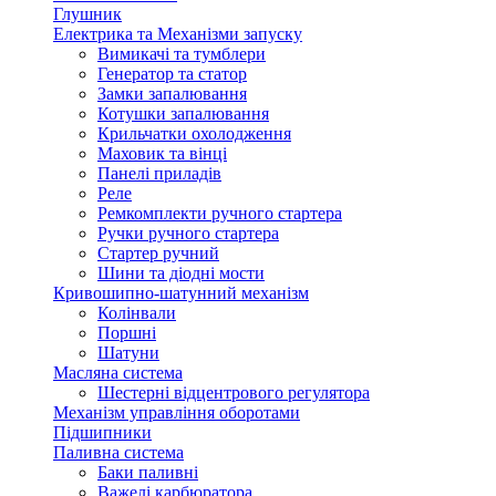
Глушник
Електрика та Механізми запуску
Вимикачі та тумблери
Генератор та статор
Замки запалювання
Котушки запалювання
Крильчатки охолодження
Маховик та вінці
Панелі приладів
Реле
Ремкомплекти ручного стартера
Ручки ручного стартера
Стартер ручний
Шини та діодні мости
Кривошипно-шатунний механізм
Колінвали
Поршні
Шатуни
Масляна система
Шестерні відцентрового регулятора
Механізм управління оборотами
Підшипники
Паливна система
Баки паливні
Важелі карбюратора