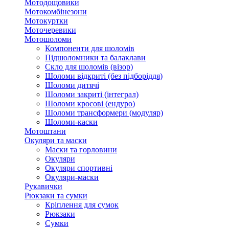
Мотодощовики
Мотокомбінезони
Мотокуртки
Моточеревики
Мотошоломи
Компоненти для шоломів
Підшоломники та балаклави
Скло для шоломів (візор)
Шоломи відкриті (без підборіддя)
Шоломи дитячі
Шоломи закриті (інтеграл)
Шоломи кросові (ендуро)
Шоломи трансформери (модуляр)
Шоломи-каски
Мотоштани
Окуляри та маски
Маски та горловини
Окуляри
Окуляри спортивні
Окуляри-маски
Рукавички
Рюкзаки та сумки
Кріплення для сумок
Рюкзаки
Сумки