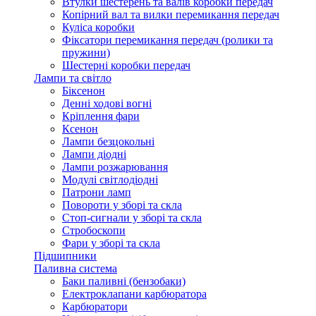
Втулки шестерень та валів коробки передач
Копірний вал та вилки перемикання передач
Куліса коробки
Фіксатори перемикання передач (ролики та
пружини)
Шестерні коробки передач
Лампи та світло
Біксенон
Денні ходові вогні
Кріплення фари
Ксенон
Лампи безцокольні
Лампи діодні
Лампи розжарювання
Модулі світлодіодні
Патрони ламп
Повороти у зборі та скла
Стоп-сигнали у зборі та скла
Стробоскопи
Фари у зборі та скла
Підшипники
Паливна система
Баки паливні (бензобаки)
Електроклапани карбюратора
Карбюратори