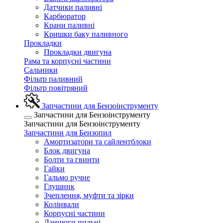
Датчики паливні
Карбюратор
Крани паливні
Кришки баку паливного
Прокладки
Прокладки двигуна
Рама та корпусні частини
Сальники
Фільтр паливний
Фільтр повітряний
Запчастини для Бензоінструменту
Запчастини для Бензоінструменту
Запчастини для Бензоінструменту
Запчастини для Бензопил
Амортизатори та сайлентблоки
Блок двигуна
Болти та гвинти
Гайки
Гальмо ручне
Глушник
Зчеплення, муфти та зірки
Колінвали
Корпусні частини
Ланцюги пильні