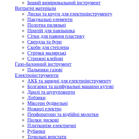
Інший вимірювальний інструмент
Витратні матеріали
Диски та круги для електроінструменту
Пакувальні елементи
Полотна пиляльні
Припій для паяльника
Сітки для паяння пластику
Свердла та бури
Скоби для степлера
Стрічки малярські
Стрижні клейові
Газо-балонний інструмент
Пальники газові
Електроінструменти
АКБ та зарядні для електроінструменту
Болгарки та шліфувальні машини кутові
Дрилі та шуруповерти
Лобзики
Міксери будівельні
Ножиці електро
Перфоратори та відбійні молотки
Пилки дискові
Плиткорізи електричні
Рубанки
Точильні верстати