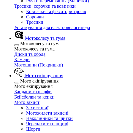
Ручки перемикання (Манетки)
Тросики, сорочки та ковпачки
Ковпачки та фіксатори тросів
Сорочки
Тросики
Устаткування для електровелосипеда
Мотоколесу та гума
Мотоколесу та гума
Мотоколесу та гума
Диски та обода
Камери
Мотошини (Покришки)
Мото екіпірування
Мото екіпірування
Мото екіпірування
Бандани та шарфи
Бейсболки та кепки
Мото захист
Захист шиї
Мотожилети захисні
Наколінники та щитки
Черепахи та панцирі
Шорти