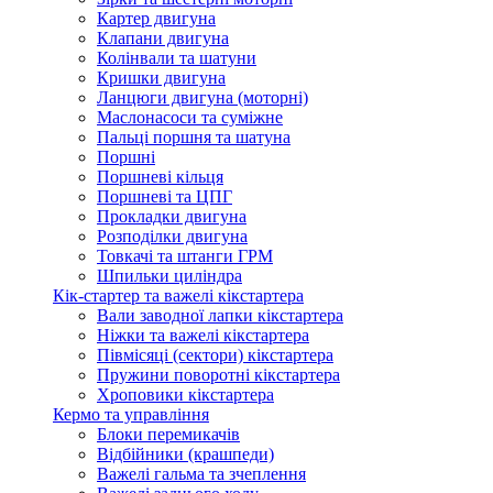
Картер двигуна
Клапани двигуна
Колінвали та шатуни
Кришки двигуна
Ланцюги двигуна (моторні)
Маслонасоси та суміжне
Пальці поршня та шатуна
Поршні
Поршневі кільця
Поршневі та ЦПГ
Прокладки двигуна
Розподілки двигуна
Товкачі та штанги ГРМ
Шпильки циліндра
Кік-стартер та важелі кікстартера
Вали заводної лапки кікстартера
Ніжки та важелі кікстартера
Півмісяці (сектори) кікстартера
Пружини поворотні кікстартера
Хроповики кікстартера
Кермо та управління
Блоки перемикачів
Відбійники (крашпеди)
Важелі гальма та зчеплення