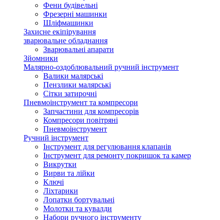
Фени будівельні
Фрезерні машинки
Шліфмашинки
Захисне екіпірування
зварювальне обладнання
Зварювальні апарати
Зйомники
Малярно-оздоблювальний ручний інструмент
Валики малярські
Пензлики малярські
Сітки затирочні
Пневмоінструмент та компресори
Запчастини для компресорів
Компресори повітряні
Пневмоінструмент
Ручний інструмент
Інструмент для регулювання клапанів
Інструмент для ремонту покришок та камер
Викрутки
Вирви та лійки
Ключі
Ліхтарики
Лопатки бортувальні
Молотки та кувалди
Набори ручного інструменту