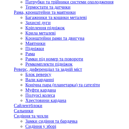
Патрубки та трійники системи охолодження
Термостати та датчики
Рама, кронштейни та маятники
Багажники та кошики металеві
Захисні дуги
Кріплення підніжок
Крила металеві
Кронштейни рами та двигуна
Маятники
Підніжки
Рама
Рамки під номер та повороти
Ремкомплекти підніжок
Реверс, диференціал та задній міст
Блок реверсу
Вали карданні
Конічна пара (планетарка) та сателіти
Муфти кардана
Полуосі колеса
Хрестовини кардана
Сайлентблоки
Сальники
Сидіння та чохли
Замки сидіння та бардачка
Сидіння у зборі