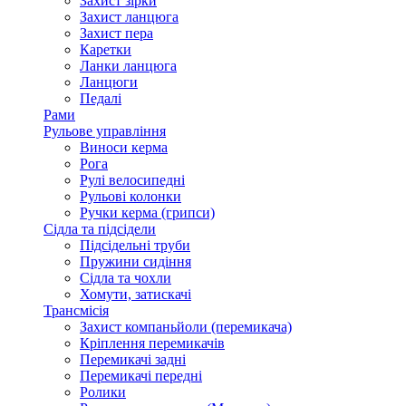
Захист зірки
Захист ланцюга
Захист пера
Каретки
Ланки ланцюга
Ланцюги
Педалі
Рами
Рульове управління
Виноси керма
Рога
Рулі велосипедні
Рульові колонки
Ручки керма (грипси)
Сідла та підсідели
Підсідельні труби
Пружини сидіння
Сідла та чохли
Хомути, затискачі
Трансмісія
Захист компаньйоли (перемикача)
Кріплення перемикачів
Перемикачі задні
Перемикачі передні
Ролики