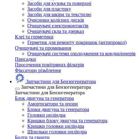
Засоби для кузова та поверхні
Засоби для пластику
Засоби для шкіри та текстилю
Очисники колісних дисків
Очищувачі електроконтактів
Очищувачі скла та дзеркал
Клеї та герметики
Герметик для ремонту покришок (антипрокол)
Очищувачі та промивання
Очищувачі системи охолодження та кондиціонерів
Присадки
Просочення повітряних фільтрів
Фіксатори різьблення
Запчастини для Бензогенератора
Запчастини для Бензогенератора
Запчастини для Бензогенератора
Блок двигуна та генератора
Амортизатори та опори
Блоки двигуна та генератора
Головки циліндра
Кришки блоку двигуна та генератора
Кришки головки циліндра
Шпильки головки циліндра
Болти та гвинти