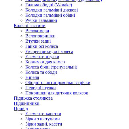
Гальма ободні (V-brake)
Колодки гальмівні дискові
Колодки гальмівні обідні
Ручки гальмівні
Колісні частини
Велокомери
Велопокришки
Втулки задні
Гайки осі колеса
Ексцентрики, осі колеса
Елементи втулки
Ковпачки для камер
Колеса бічні (тренувальні)
Колеса та ободи
Ніпеля
Ободні та антипрокольні стрічки
Передні втулки
Покришки для дитячих колясок
Підніжка стоянкова
Підшипники
Привід
Елементи каретки
Зірки з шатунами
Зірки задні, касети