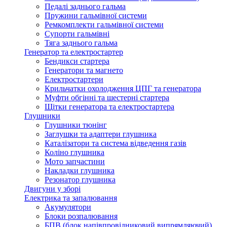
Педалі заднього гальма
Пружини гальмівної системи
Ремкомплекти гальмівної системи
Супорти гальмівні
Тяга заднього гальма
Генератор та електростартер
Бендикси стартера
Генератори та магнето
Електростартери
Крильчатки охолодження ЦПГ та генератора
Муфти обгінні та шестерні стартера
Щітки генератора та електростартера
Глушники
Глушники тюнінг
Заглушки та адаптери глушника
Каталізатори та система відведення газів
Коліно глушника
Мото запчастини
Накладки глушника
Резонатор глушника
Двигуни у зборі
Електрика та запалювання
Акумулятори
Блоки розпалювання
БПВ (блок напівпровідниковий випрямляючий)