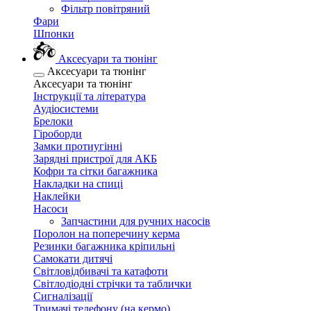
Фільтр повітряний
Фари
Шпонки
Аксесуари та тюнінг
Аксесуари та тюнінг
Аксесуари та тюнінг
Інструкції та література
Аудіосистеми
Брелоки
Гіроборди
Замки протиугінні
Зарядні пристрої для АКБ
Кофри та сітки багажника
Накладки на спиці
Наклейки
Насоси
Запчастини для ручних насосів
Поролон на поперечину керма
Резинки багажника кріпильні
Самокати дитячі
Світловідбивачі та катафоти
Світлодіодні стрічки та таблички
Сигналізації
Тримачі телефону (на кермо)