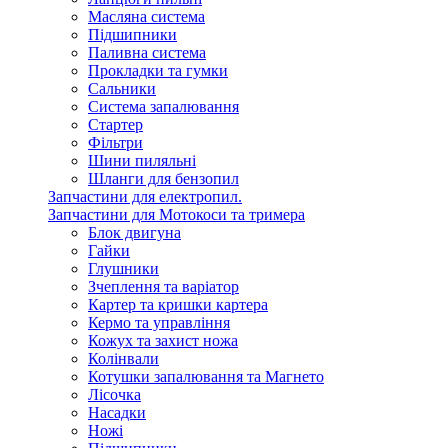
Масляна система
Підшипники
Паливна система
Прокладки та гумки
Сальники
Система запалювання
Стартер
Фільтри
Шини пиляльні
Шланги для бензопил
Запчастини для електропил.
Запчастини для Мотокоси та тримера
Блок двигуна
Гайки
Глушники
Зчеплення та варіатор
Картер та кришки картера
Кермо та управління
Кожух та захист ножа
Колінвали
Котушки запалювання та Магнето
Лісочка
Насадки
Ножі