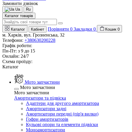
Замовити дзвінок
Ua
Ru
Каталог товарів
Порівняти
0
Закладки
0
Каталог
Кабінет
Кошик
0
м. Харків, вул. Грозненська, 32
Телефони:
+380630200228
Графік роботи:
Пн-Пт: з 9 до 15
Онлайн: 24/7
Схема проїзду:
Каталог
Мото запчастини
Мото запчастини
Мото запчастини
Амортизатори та підвіска
Адаптери для другого амортизатора
Амортизатори задні
Амортизатори передні (пір'я вилки)
Гофри амортизаторів
Кульові опори та елементи підвіски
Моноамортизатори