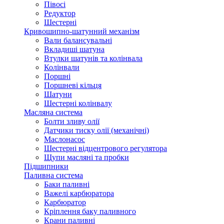
Півосі
Редуктор
Шестерні
Кривошипно-шатунний механізм
Вали балансувальні
Вкладиші шатуна
Втулки шатунів та колінвала
Колінвали
Поршні
Поршневі кільця
Шатуни
Шестерні колінвалу
Масляна система
Болти зливу олії
Датчики тиску олії (механічні)
Маслонасос
Шестерні відцентрового регулятора
Щупи масляні та пробки
Підшипники
Паливна система
Баки паливні
Важелі карбюратора
Карбюратор
Кріплення баку паливного
Крани паливні