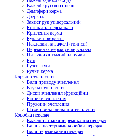
Важелі заднього ходу
Важелі круїз контролю
Демпфери керма
Дзеркала
Захист рук універсальний
Кнопки та перемикачі
Кріплення керма
Кулаки поворотні
Накладки на важелі (грипси)
Перемичка керма універсальна
Пильовики гумові на ручки
Рулі
Рулева тяга
Ручки керма
Корзина зчеплення
Вали приводу зчеплення
Втулки зчеплення
Диски зчеплення (фрикційні)
Кошики зчеплення
Пружини зчеплення
Штоки вичавлювання зчеплення
Коробка передач
Важелі та ніжки перемикання передач
Вали з шестернями коробки передач
Вали перемикання передач