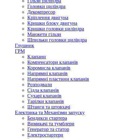
Гільзи циліндра
Головки циліндра
Декомпресор
Кріплення двигуна
Кришки блоку двигуна
Кришки головки циліндра
Манжети гільзи
Шпильки головки циліндра
Глушник
ГРМ
Клапани
Компенсатори клапанів
Коромисла клапанів
Напрямні клапанів
Напрямні пластини клапанів
Розподвали
Сідла клапанів
Сухарі клапанів
Тарілки клапанів
Штанги та штовхачі
Електрика та Механізми запуску
Бендикси стартера
Вимикачі та тумблери
Генератор та статор
Електростартери