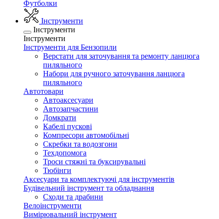
Футболки
Інструменти
Інструменти
Інструменти
Інструменти для Бензопили
Верстати для заточування та ремонту ланцюга
пиляльного
Набори для ручного заточування ланцюга
пиляльного
Автотовари
Автоаксесуари
Автозапчастини
Домкрати
Кабелі пускові
Компресори автомобільні
Скребки та водозгони
Техдопомога
Троси стяжні та буксирувальні
Тюбінги
Аксесуари та комплектуючі для інструментів
Будівельний інструмент та обладнання
Сходи та драбини
Велоінструменти
Вимірювальний інструмент