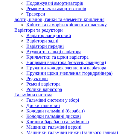
Подовжувачі амортизаторів
Ремкомплекти амортизаторів
Траверси
Болти, шайби, гайки та елементи кріплення
Кліпси та саморізи кріплення пластику
Варіатори та редуктори
Варіатор ланцюговий
Варіатори задні
Варіатори передні
Втулки та пальці варіатора
Крильчатки та щоки варіатора
Напрямні варіатора (ковзачі, слайдери)
Пружини колодок зчеплення варіатора
Пружини щоки зчеплення (торкдрайвера)
Редуктори
Ремені варіатора
Ролики варіатора
Гальмівна система
Гальмівні системи у зборі
Диски гальмівні
Колодки гальмівні (барабан)
Колодки гальмівні дискові
Кришки барабана гальмівного
Машинки гальмівні верхні
Машинки гальмівні нижні (заднього гальма)