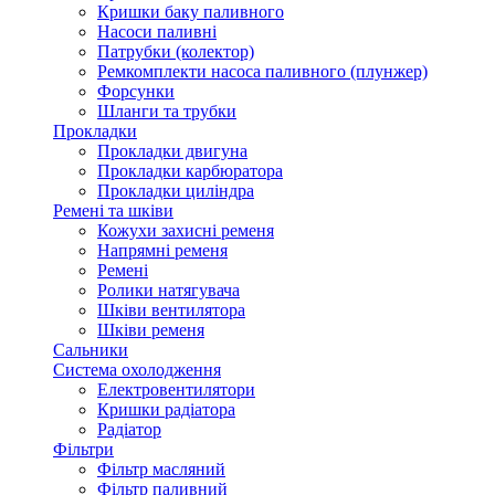
Кришки баку паливного
Насоси паливні
Патрубки (колектор)
Ремкомплекти насоса паливного (плунжер)
Форсунки
Шланги та трубки
Прокладки
Прокладки двигуна
Прокладки карбюратора
Прокладки циліндра
Ремені та шківи
Кожухи захисні ременя
Напрямні ременя
Ремені
Ролики натягувача
Шківи вентилятора
Шківи ременя
Сальники
Система охолодження
Електровентилятори
Кришки радіатора
Радіатор
Фільтри
Фільтр масляний
Фільтр паливний