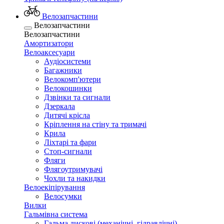
Велозапчастини
Велозапчастини
Велозапчастини
Амортизатори
Велоаксесуари
Аудіосистеми
Багажники
Велокомп'ютери
Велокошинки
Дзвінки та сигнали
Дзеркала
Дитячі крісла
Кріплення на стіну та тримачі
Крила
Ліхтарі та фари
Стоп-сигнали
Фляги
Флягоутримувачі
Чохли та накидки
Велоекіпірування
Велосумки
Вилки
Гальмівна система
Гальма дискові (механічні, гідравлічні)