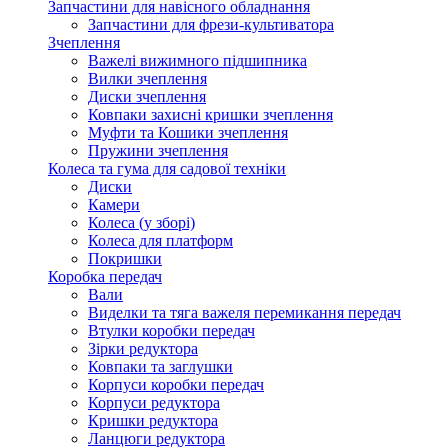
Запчастини для навісного обладнання
Запчастини для фрези-культиватора
Зчеплення
Важелі вижимного підшипника
Вилки зчеплення
Диски зчеплення
Ковпаки захисні кришки зчеплення
Муфти та Кошики зчеплення
Пружини зчеплення
Колеса та гума для садової техніки
Диски
Камери
Колеса (у зборі)
Колеса для платформ
Покришки
Коробка передач
Вали
Виделки та тяга важеля перемикання передач
Втулки коробки передач
Зірки редуктора
Ковпаки та заглушки
Корпуси коробки передач
Корпуси редуктора
Кришки редуктора
Ланцюги редуктора