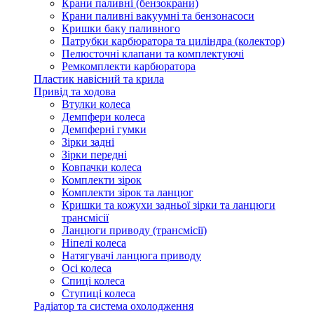
Крани паливні (бензокрани)
Крани паливні вакуумні та бензонасоси
Кришки баку паливного
Патрубки карбюратора та циліндра (колектор)
Пелюсточні клапани та комплектуючі
Ремкомплекти карбюратора
Пластик навісний та крила
Привід та ходова
Втулки колеса
Демпфери колеса
Демпферні гумки
Зірки задні
Зірки передні
Ковпачки колеса
Комплекти зірок
Комплекти зірок та ланцюг
Кришки та кожухи задньої зірки та ланцюги
трансмісії
Ланцюги приводу (трансмісії)
Ніпелі колеса
Натягувачі ланцюга приводу
Осі колеса
Спиці колеса
Ступиці колеса
Радіатор та система охолодження