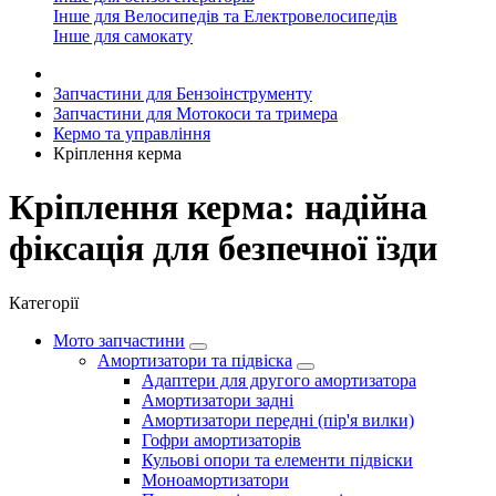
Інше для Велосипедів та Електровелосипедів
Інше для самокату
Запчастини для Бензоінструменту
Запчастини для Мотокоси та тримера
Кермо та управління
Кріплення керма
Кріплення керма: надійна
фіксація для безпечної їзди
Категорії
Мото запчастини
Амортизатори та підвіска
Адаптери для другого амортизатора
Амортизатори задні
Амортизатори передні (пір'я вилки)
Гофри амортизаторів
Кульові опори та елементи підвіски
Моноамортизатори