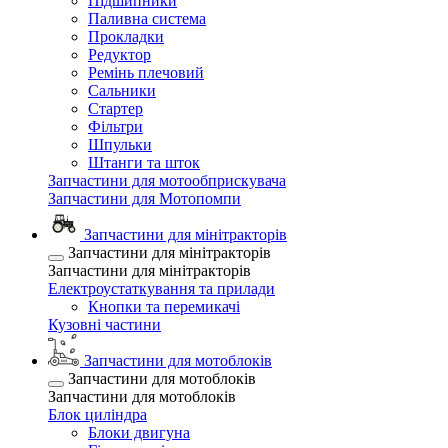
Підшипники
Паливна система
Прокладки
Редуктор
Ремінь плечовий
Сальники
Стартер
Фільтри
Шпульки
Штанги та шток
Запчастини для мотообприскувача
Запчастини для Мотопомпи
Запчастини для мінітракторів
Запчастини для мінітракторів
Запчастини для мінітракторів
Електроустаткування та прилади
Кнопки та перемикачі
Кузовні частини
Запчастини для мотоблоків
Запчастини для мотоблоків
Запчастини для мотоблоків
Блок циліндра
Блоки двигуна