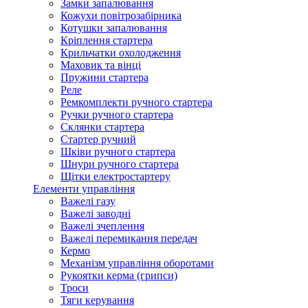
Замки запалювання
Кожухи повітрозабірника
Котушки запалювання
Кріплення стартера
Крильчатки охолодження
Маховик та вінці
Пружини стартера
Реле
Ремкомплекти ручного стартера
Ручки ручного стартера
Склянки стартера
Стартер ручний
Шківи ручного стартера
Шнури ручного стартера
Щітки електростартеру
Елементи управління
Важелі газу
Важелі заводні
Важелі зчеплення
Важелі перемикання передач
Кермо
Механізм управління оборотами
Рукоятки керма (грипси)
Троси
Тяги керування