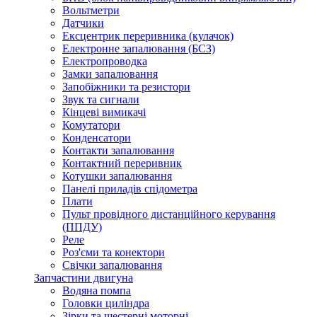
Вольтметри
Датчики
Ексцентрик переривника (кулачок)
Електронне запалювання (БСЗ)
Електропроводка
Замки запалювання
Запобіжники та резистори
Звук та сигнали
Кінцеві вимикачі
Комутатори
Конденсатори
Контакти запалювання
Контактний переривник
Котушки запалювання
Панелі приладів спідометра
Плати
Пульт провідного дистанційного керування
(ППДУ)
Реле
Роз'єми та конектори
Свічки запалювання
Запчастини двигуна
Водяна помпа
Головки циліндра
Зірки та шестерні моторні