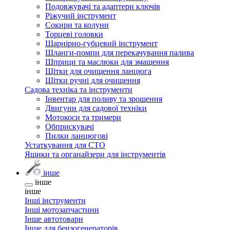
Подовжувачі та адаптери ключів
Ріжучий інструмент
Сокири та колуни
Торцеві головки
Шарнірно-губцевий інструмент
Шланги-помпи для перекачування палива
Шприци та маслюки для змащення
Щітки для очищення ланцюга
Щітки ручні для очищення
Садова техніка та інструменти
Інвентар для поливу та зрошення
Двигуни для садової техніки
Мотокоси та тримери
Обприскувачі
Пилки ланцюгові
Устаткування для СТО
Ящики та органайзери для інструментів
інше
інше
інше
Інші інструменти
Інші мотозапчастини
Інше автотовари
Інше для бензогенераторів