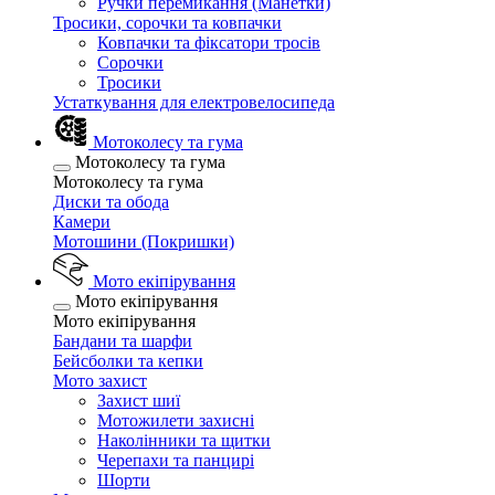
Ручки перемикання (Манетки)
Тросики, сорочки та ковпачки
Ковпачки та фіксатори тросів
Сорочки
Тросики
Устаткування для електровелосипеда
Мотоколесу та гума
Мотоколесу та гума
Мотоколесу та гума
Диски та обода
Камери
Мотошини (Покришки)
Мото екіпірування
Мото екіпірування
Мото екіпірування
Бандани та шарфи
Бейсболки та кепки
Мото захист
Захист шиї
Мотожилети захисні
Наколінники та щитки
Черепахи та панцирі
Шорти