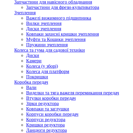
Запчастини для навісного обладнання
Запчастини для фрези-культиватора
Зчеплення
Важелі вижимного підшипника
Вилки зчеплення
Диски зчеплення
Ковпаки захисні кришки зчеплення
Муфти та Кошики зчеплення
Пружини зчеплення
Колеса та гума для садової техніки
Диски
Камери
Колеса (у зборі)
Колеса для платформ
Покришки
Коробка передач
Вали
Виделки та тяга важеля перемикання передач
Втулки коробки передач
Зірки редуктора
Ковпаки та заглушки
Корпуси коробки передач
Корпуси редуктора
Кришки редуктора
Ланцюги редуктора