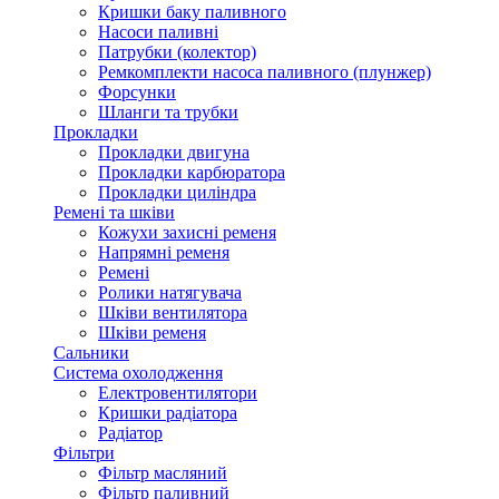
Кришки баку паливного
Насоси паливні
Патрубки (колектор)
Ремкомплекти насоса паливного (плунжер)
Форсунки
Шланги та трубки
Прокладки
Прокладки двигуна
Прокладки карбюратора
Прокладки циліндра
Ремені та шківи
Кожухи захисні ременя
Напрямні ременя
Ремені
Ролики натягувача
Шківи вентилятора
Шківи ременя
Сальники
Система охолодження
Електровентилятори
Кришки радіатора
Радіатор
Фільтри
Фільтр масляний
Фільтр паливний