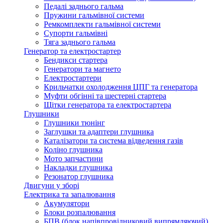
Педалі заднього гальма
Пружини гальмівної системи
Ремкомплекти гальмівної системи
Супорти гальмівні
Тяга заднього гальма
Генератор та електростартер
Бендикси стартера
Генератори та магнето
Електростартери
Крильчатки охолодження ЦПГ та генератора
Муфти обгінні та шестерні стартера
Щітки генератора та електростартера
Глушники
Глушники тюнінг
Заглушки та адаптери глушника
Каталізатори та система відведення газів
Коліно глушника
Мото запчастини
Накладки глушника
Резонатор глушника
Двигуни у зборі
Електрика та запалювання
Акумулятори
Блоки розпалювання
БПВ (блок напівпровідниковий випрямляючий)