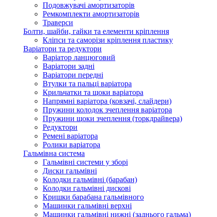
Подовжувачі амортизаторів
Ремкомплекти амортизаторів
Траверси
Болти, шайби, гайки та елементи кріплення
Кліпси та саморізи кріплення пластику
Варіатори та редуктори
Варіатор ланцюговий
Варіатори задні
Варіатори передні
Втулки та пальці варіатора
Крильчатки та щоки варіатора
Напрямні варіатора (ковзачі, слайдери)
Пружини колодок зчеплення варіатора
Пружини щоки зчеплення (торкдрайвера)
Редуктори
Ремені варіатора
Ролики варіатора
Гальмівна система
Гальмівні системи у зборі
Диски гальмівні
Колодки гальмівні (барабан)
Колодки гальмівні дискові
Кришки барабана гальмівного
Машинки гальмівні верхні
Машинки гальмівні нижні (заднього гальма)