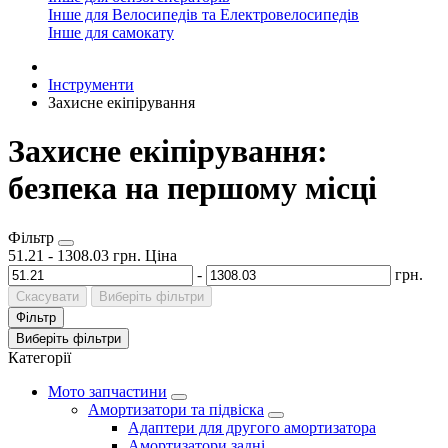
Інше для Велосипедів та Електровелосипедів
Інше для самокату
Інструменти
Захисне екіпірування
Захисне екіпірування:
безпека на першому місці
Фільтр
51.21
-
1308.03
грн.
Ціна
-
грн.
Скасувати
Виберіть фільтри
Фільтр
Виберіть фільтри
Категорії
Мото запчастини
Амортизатори та підвіска
Адаптери для другого амортизатора
Амортизатори задні