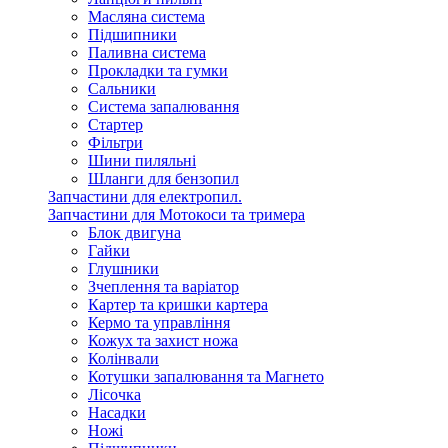
Масляна система
Підшипники
Паливна система
Прокладки та гумки
Сальники
Система запалювання
Стартер
Фільтри
Шини пиляльні
Шланги для бензопил
Запчастини для електропил.
Запчастини для Мотокоси та тримера
Блок двигуна
Гайки
Глушники
Зчеплення та варіатор
Картер та кришки картера
Кермо та управління
Кожух та захист ножа
Колінвали
Котушки запалювання та Магнето
Лісочка
Насадки
Ножі