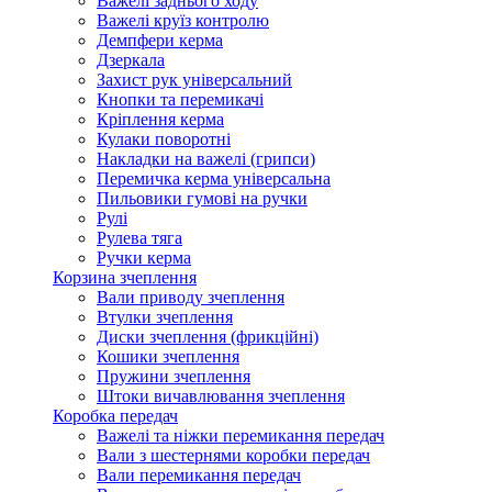
Важелі заднього ходу
Важелі круїз контролю
Демпфери керма
Дзеркала
Захист рук універсальний
Кнопки та перемикачі
Кріплення керма
Кулаки поворотні
Накладки на важелі (грипси)
Перемичка керма універсальна
Пильовики гумові на ручки
Рулі
Рулева тяга
Ручки керма
Корзина зчеплення
Вали приводу зчеплення
Втулки зчеплення
Диски зчеплення (фрикційні)
Кошики зчеплення
Пружини зчеплення
Штоки вичавлювання зчеплення
Коробка передач
Важелі та ніжки перемикання передач
Вали з шестернями коробки передач
Вали перемикання передач