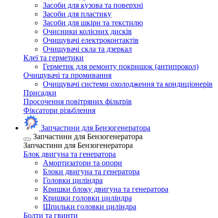
Засоби для кузова та поверхні
Засоби для пластику
Засоби для шкіри та текстилю
Очисники колісних дисків
Очищувачі електроконтактів
Очищувачі скла та дзеркал
Клеї та герметики
Герметик для ремонту покришок (антипрокол)
Очищувачі та промивання
Очищувачі системи охолодження та кондиціонерів
Присадки
Просочення повітряних фільтрів
Фіксатори різьблення
Запчастини для Бензогенератора
Запчастини для Бензогенератора
Запчастини для Бензогенератора
Блок двигуна та генератора
Амортизатори та опори
Блоки двигуна та генератора
Головки циліндра
Кришки блоку двигуна та генератора
Кришки головки циліндра
Шпильки головки циліндра
Болти та гвинти