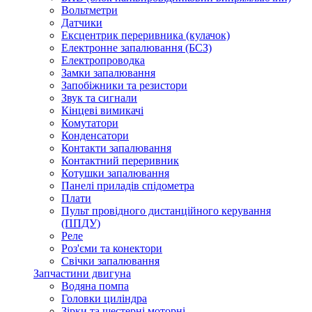
Вольтметри
Датчики
Ексцентрик переривника (кулачок)
Електронне запалювання (БСЗ)
Електропроводка
Замки запалювання
Запобіжники та резистори
Звук та сигнали
Кінцеві вимикачі
Комутатори
Конденсатори
Контакти запалювання
Контактний переривник
Котушки запалювання
Панелі приладів спідометра
Плати
Пульт провідного дистанційного керування
(ППДУ)
Реле
Роз'єми та конектори
Свічки запалювання
Запчастини двигуна
Водяна помпа
Головки циліндра
Зірки та шестерні моторні