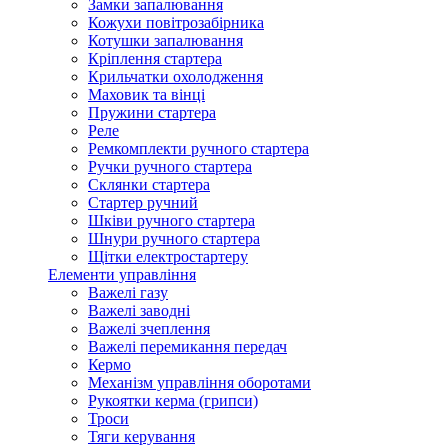
Замки запалювання
Кожухи повітрозабірника
Котушки запалювання
Кріплення стартера
Крильчатки охолодження
Маховик та вінці
Пружини стартера
Реле
Ремкомплекти ручного стартера
Ручки ручного стартера
Склянки стартера
Стартер ручний
Шківи ручного стартера
Шнури ручного стартера
Щітки електростартеру
Елементи управління
Важелі газу
Важелі заводні
Важелі зчеплення
Важелі перемикання передач
Кермо
Механізм управління оборотами
Рукоятки керма (грипси)
Троси
Тяги керування