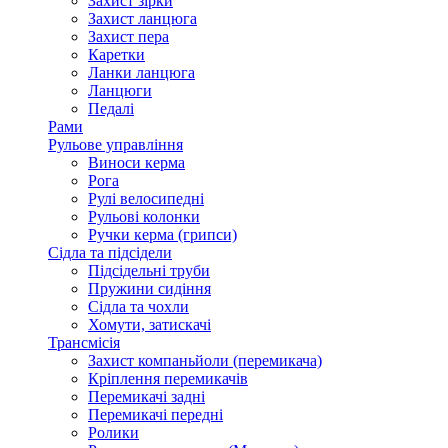
Захист зірки
Захист ланцюга
Захист пера
Каретки
Ланки ланцюга
Ланцюги
Педалі
Рами
Рульове управління
Виноси керма
Рога
Рулі велосипедні
Рульові колонки
Ручки керма (грипси)
Сідла та підсідели
Підсідельні труби
Пружини сидіння
Сідла та чохли
Хомути, затискачі
Трансмісія
Захист компаньйоли (перемикача)
Кріплення перемикачів
Перемикачі задні
Перемикачі передні
Ролики