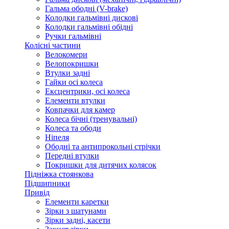
Гальма ободні (V-brake)
Колодки гальмівні дискові
Колодки гальмівні обідні
Ручки гальмівні
Колісні частини
Велокомери
Велопокришки
Втулки задні
Гайки осі колеса
Ексцентрики, осі колеса
Елементи втулки
Ковпачки для камер
Колеса бічні (тренувальні)
Колеса та ободи
Ніпеля
Ободні та антипрокольні стрічки
Передні втулки
Покришки для дитячих колясок
Підніжка стоянкова
Підшипники
Привід
Елементи каретки
Зірки з шатунами
Зірки задні, касети