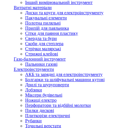
Інший вимірювальний інструмент
Витратні матеріали
Диски та круги для електроінструменту
Пакувальні елементи
Полотна пиляльні
Припій для паяльника
Сітки для паяння пластику
Свердла та бури
Скоби для степлера
Стрічки малярські
Стрижні клейові
Газо-балонний інструмент
Пальники газові
Електроінструменти
АКБ та зарядні для електроінструменту
Болгарки та шліфувальні машини кутові
Дрилі та шуруповерти
Лобзики
Міксери будівельні
Ножиці електро
Перфоратори та відбійні молотки
Пилки дискові
Плиткорізи електричні
Рубанки
Точильні верстати