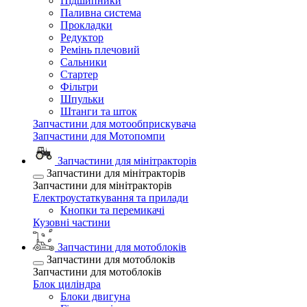
Підшипники
Паливна система
Прокладки
Редуктор
Ремінь плечовий
Сальники
Стартер
Фільтри
Шпульки
Штанги та шток
Запчастини для мотообприскувача
Запчастини для Мотопомпи
Запчастини для мінітракторів
Запчастини для мінітракторів
Запчастини для мінітракторів
Електроустаткування та прилади
Кнопки та перемикачі
Кузовні частини
Запчастини для мотоблоків
Запчастини для мотоблоків
Запчастини для мотоблоків
Блок циліндра
Блоки двигуна