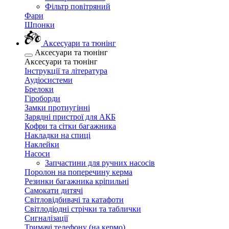
Фільтр повітряний
Фари
Шпонки
Аксесуари та тюнінг
Аксесуари та тюнінг
Аксесуари та тюнінг
Інструкції та література
Аудіосистеми
Брелоки
Гіроборди
Замки протиугінні
Зарядні пристрої для АКБ
Кофри та сітки багажника
Накладки на спиці
Наклейки
Насоси
Запчастини для ручних насосів
Поролон на поперечину керма
Резинки багажника кріпильні
Самокати дитячі
Світловідбивачі та катафоти
Світлодіодні стрічки та таблички
Сигналізації
Тримачі телефону (на кермо)