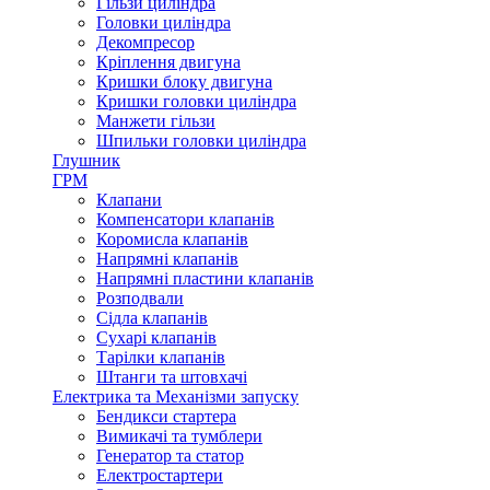
Гільзи циліндра
Головки циліндра
Декомпресор
Кріплення двигуна
Кришки блоку двигуна
Кришки головки циліндра
Манжети гільзи
Шпильки головки циліндра
Глушник
ГРМ
Клапани
Компенсатори клапанів
Коромисла клапанів
Напрямні клапанів
Напрямні пластини клапанів
Розподвали
Сідла клапанів
Сухарі клапанів
Тарілки клапанів
Штанги та штовхачі
Електрика та Механізми запуску
Бендикси стартера
Вимикачі та тумблери
Генератор та статор
Електростартери