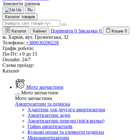
Замовити дзвінок
Ua
Ru
Каталог товарів
Порівняти
0
Закладки
0
Каталог
Кабінет
Кошик
0
м. Харків, вул. Грозненська, 32
Телефони:
+380630200228
Графік роботи:
Пн-Пт: з 9 до 15
Онлайн: 24/7
Схема проїзду:
Каталог
Мото запчастини
Мото запчастини
Мото запчастини
Амортизатори та підвіска
Адаптери для другого амортизатора
Амортизатори задні
Амортизатори передні (пір'я вилки)
Гофри амортизаторів
Кульові опори та елементи підвіски
Моноамортизатори