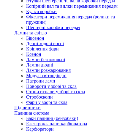
Втулки шестерень та валів коробки передач
Копірний вал та вилки перемикання передач
Куліса коробки
Фіксатори перемикання передач (ролики та
пружини)
Шестерні коробки передач
Лампи та світло
Біксенон
Денні ходові вогні
Кріплення фари
Ксенон
Лампи безцокольні
Лампи діодні
Лампи розжарювання
Модулі світлодіодні
Патрони ламп
Повороти у зборі та скла
Стоп-сигнали у зборі та скла
Стробоскопи
Фари у зборі та скла
Підшипники
Паливна система
Баки паливні (бензобаки)
Електроклапани карбюратора
Карбюратори