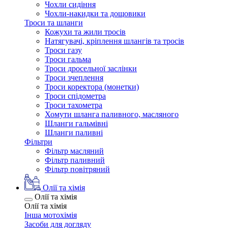
Чохли сидіння
Чохли-накидки та дощовики
Троси та шланги
Кожухи та жили тросів
Натягувачі, кріплення шлангів та тросів
Троси газу
Троси гальма
Троси дросельної заслінки
Троси зчеплення
Троси коректора (монетки)
Троси спідометра
Троси тахометра
Хомути шланга паливного, масляного
Шланги гальмівні
Шланги паливні
Фільтри
Фільтр масляний
Фільтр паливний
Фільтр повітряний
Олії та хімія
Олії та хімія
Олії та хімія
Інша мотохімія
Засоби для догляду