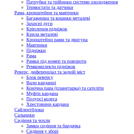
Патрубки та трійники системи охолодження
Термостати та датчики
Рама, кронштейни та маятники
Багажники та кошики металеві
Захисні дуги
Кріплення підніжок
Крила металеві
Кронштейни рами та двигуна
Маятники
Підніжки
Рама
Рамки під номер та повороти
Ремкомплекти підніжок
Реверс, диференціал та задній міст
Блок реверсу
Вали карданні
Конічна пара (планетарка) та сателіти
Муфти кардана
Полуосі колеса
Хрестовини кардана
Сайлентблоки
Сальники
Сидіння та чохли
Замки сидіння та бардачка
Сидіння у зборі