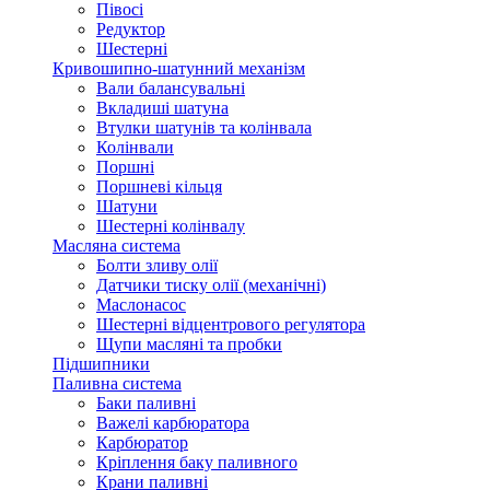
Півосі
Редуктор
Шестерні
Кривошипно-шатунний механізм
Вали балансувальні
Вкладиші шатуна
Втулки шатунів та колінвала
Колінвали
Поршні
Поршневі кільця
Шатуни
Шестерні колінвалу
Масляна система
Болти зливу олії
Датчики тиску олії (механічні)
Маслонасос
Шестерні відцентрового регулятора
Щупи масляні та пробки
Підшипники
Паливна система
Баки паливні
Важелі карбюратора
Карбюратор
Кріплення баку паливного
Крани паливні