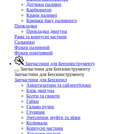
Датчики паливні
Карбюратор
Крани паливні
Кришки баку паливного
Прокладки
Прокладки двигуна
Рама та корпусні частини
Сальники
Фільтр паливний
Фільтр повітряний
Запчастини для Бензоінструменту
Запчастини для Бензоінструменту
Запчастини для Бензоінструменту
Запчастини для Бензопил
Амортизатори та сайлентблоки
Блок двигуна
Болти та гвинти
Гайки
Гальмо ручне
Глушник
Зчеплення, муфти та зірки
Колінвали
Корпусні частини
Ланцюги пильні