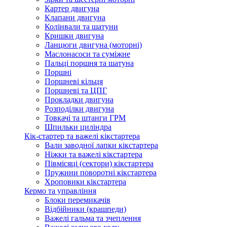
Картер двигуна
Клапани двигуна
Колінвали та шатуни
Кришки двигуна
Ланцюги двигуна (моторні)
Маслонасоси та суміжне
Пальці поршня та шатуна
Поршні
Поршневі кільця
Поршневі та ЦПГ
Прокладки двигуна
Розподілки двигуна
Товкачі та штанги ГРМ
Шпильки циліндра
Кік-стартер та важелі кікстартера
Вали заводної лапки кікстартера
Ніжки та важелі кікстартера
Півмісяці (сектори) кікстартера
Пружини поворотні кікстартера
Хроповики кікстартера
Кермо та управління
Блоки перемикачів
Відбійники (крашпеди)
Важелі гальма та зчеплення