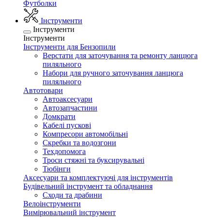
Футболки
Інструменти
Інструменти
Інструменти
Інструменти для Бензопили
Верстати для заточування та ремонту ланцюга
пиляльного
Набори для ручного заточування ланцюга
пиляльного
Автотовари
Автоаксесуари
Автозапчастини
Домкрати
Кабелі пускові
Компресори автомобільні
Скребки та водозгони
Техдопомога
Троси стяжні та буксирувальні
Тюбінги
Аксесуари та комплектуючі для інструментів
Будівельний інструмент та обладнання
Сходи та драбини
Велоінструменти
Вимірювальний інструмент