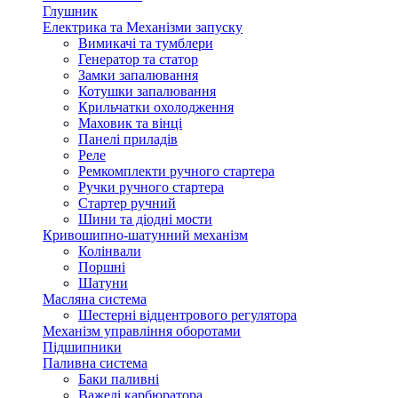
Глушник
Електрика та Механізми запуску
Вимикачі та тумблери
Генератор та статор
Замки запалювання
Котушки запалювання
Крильчатки охолодження
Маховик та вінці
Панелі приладів
Реле
Ремкомплекти ручного стартера
Ручки ручного стартера
Стартер ручний
Шини та діодні мости
Кривошипно-шатунний механізм
Колінвали
Поршні
Шатуни
Масляна система
Шестерні відцентрового регулятора
Механізм управління оборотами
Підшипники
Паливна система
Баки паливні
Важелі карбюратора