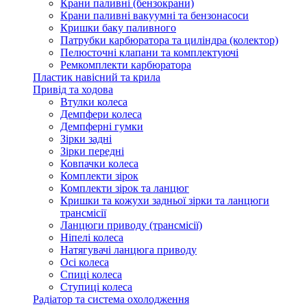
Крани паливні (бензокрани)
Крани паливні вакуумні та бензонасоси
Кришки баку паливного
Патрубки карбюратора та циліндра (колектор)
Пелюсточні клапани та комплектуючі
Ремкомплекти карбюратора
Пластик навісний та крила
Привід та ходова
Втулки колеса
Демпфери колеса
Демпферні гумки
Зірки задні
Зірки передні
Ковпачки колеса
Комплекти зірок
Комплекти зірок та ланцюг
Кришки та кожухи задньої зірки та ланцюги
трансмісії
Ланцюги приводу (трансмісії)
Ніпелі колеса
Натягувачі ланцюга приводу
Осі колеса
Спиці колеса
Ступиці колеса
Радіатор та система охолодження