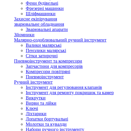
Фени будівельні
Фрезерні машинки
Шліфмашинки
Захисне екіпірування
зварювальне обладнання
Зварювальні апарати
Зйомники
Малярно-оздоблювальний ручний інструмент
Валики малярські
Пензлики малярські
Сітки затирочні
Пневмоінструмент та компресори
Запчастини для компресорів
Компресори повітряні
Пневмоінструмент
Ручний інструмент
Інструмент для регулювання клапанів
Інструмент для ремонту покришок та камер
Викрутки
Вирви та лійки
Ключі
Ліхтарики
Лопатки бортувальні
Молотки та кувалди
Набори ручного інструменту