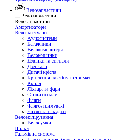
Велозапчастини
Велозапчастини
Велозапчастини
Амортизатори
Велоаксесуари
Аудіосистеми
Багажники
Велокомп'ютери
Велокошинки
Дзвінки та сигнали
Дзеркала
Дитячі крісла
Кріплення на стіну та тримачі
Крила
Ліхтарі та фари
Стоп-сигнали
Фляги
Флягоутримувачі
Чохли та накидки
Велоекіпірування
Велосумки
Вилки
Гальмівна система
Гальма дискові (механічні, гідравлічні)