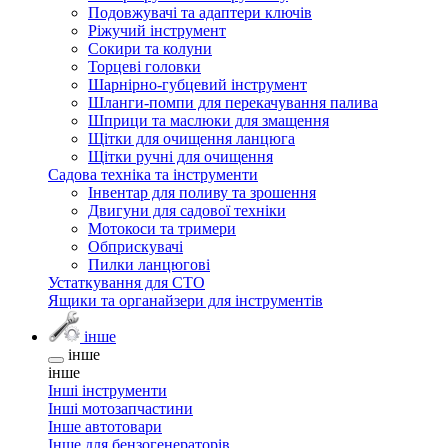
Подовжувачі та адаптери ключів
Ріжучий інструмент
Сокири та колуни
Торцеві головки
Шарнірно-губцевий інструмент
Шланги-помпи для перекачування палива
Шприци та маслюки для змащення
Щітки для очищення ланцюга
Щітки ручні для очищення
Садова техніка та інструменти
Інвентар для поливу та зрошення
Двигуни для садової техніки
Мотокоси та тримери
Обприскувачі
Пилки ланцюгові
Устаткування для СТО
Ящики та органайзери для інструментів
інше
інше
інше
Інші інструменти
Інші мотозапчастини
Інше автотовари
Інше для бензогенераторів