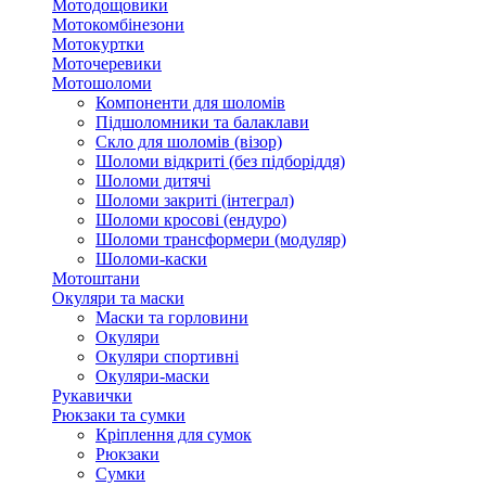
Мотодощовики
Мотокомбінезони
Мотокуртки
Моточеревики
Мотошоломи
Компоненти для шоломів
Підшоломники та балаклави
Скло для шоломів (візор)
Шоломи відкриті (без підборіддя)
Шоломи дитячі
Шоломи закриті (інтеграл)
Шоломи кросові (ендуро)
Шоломи трансформери (модуляр)
Шоломи-каски
Мотоштани
Окуляри та маски
Маски та горловини
Окуляри
Окуляри спортивні
Окуляри-маски
Рукавички
Рюкзаки та сумки
Кріплення для сумок
Рюкзаки
Сумки